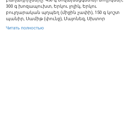
բաղադրիչները. 450 գ ծովախեցգետնի ձողիկներ,
300 գ խոզապուխտ, Երկու լոլիկ, Երկու
բուլղարական պղպեղ (միջին չափի), 150 գ կոշտ
պանիր, Սամիթ (փունջ), Մայոնեզ, Սխտոր
Читать полностью