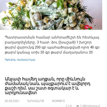
Պատրաստման համար անհրաժեշտ են հետևյալ
բաղադրիչները․ 3 հատ ձու (խաշած) 1 խոշոր
թարմ վարունգ 200 գր պահածոյացված ոլոռ 40 գր
թարմ կանաչ սոխ 20 գր թարմ մաղադանոս 20
Читать полностью
Անչափ համեղ աղցան, որը միևնույն
ժամանակ նաև պայքարում է ավելորդ
քաշի դեմ․ սա շատ օգտակար է և
արդյունավետ
30.05.2021
ԽՈՀԱՆՈՑ
NORINFO
0
1 281դիտում