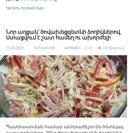
Читать полностью
Նոր աղցան՝ ծովախեցգետնի ձողիկներով.
Ստացվում է շատ համեղ ու ախորժելի
13.05.2021
ԽՈՀԱՆՈՑ
NORINFO
0
747դիտում
Պատրաստման համար անհրաժեշտ են հետևյալ