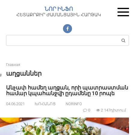
Перейти
ՆՈՐ ԻՆՖՈ
к
ՀԵՏԱՔՐՔԻՐ ԺԱՄԱՆՑԱՅԻՆ ՀԱՐԹԱԿ
контенту
Поиск:
Главная
աղցաններ
Անչափ համեղ աղցան, որի պատրաստման
համար կպահանջվի ըդամենը 10 րոպե
04.06.2021
ԽՈՀԱՆՈՑ
NORINFO
0
2 147դիտում