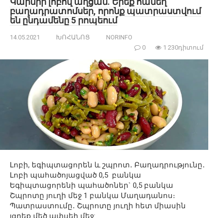
Կարմիր լոբով աղցան. Երեք համեղ
բաղադրատոմսեր, որոնք պատրաստվում
են ընդամենը 5 րոպեում
14.05.2021
ԽՈՀԱՆՈՑ
NORINFO
0
1 230դիտում
Լոբի, եգիպտացորեն և շպրոտ․ Բաղադրությունը․
Լոբի պահածոյացված 0,5 բանկա
Եգիպտացորենի պահածոներ` 0,5 բանկա
Շպրոտը յուղի մեջ 1 բանկա Մաղադանոս։
Պատրաստումը․ Շպրոտը յուղի հետ միասին
լցրեք մեծ ափսեի մեջ: