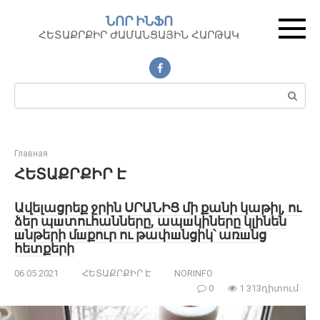
Перейти
ՆՈՐ ԻՆՖՈ
к
ՀԵՏԱՔՐՔԻՐ ԺԱՄԱՆՑԱՅԻՆ ՀԱՐԹԱԿ
контенту
Поиск:
Главная
ՀԵՏԱՔՐՔԻՐ Է
Ավելացրեք ջրին ՍՐԱՆԻՑ մի քանի կաթիլ, ու
ձեր պшտուհանները, ապшկիները կլինեն
шնթերի մшքուր ու թափшնցիկ՝ առшնց
հետքերի
06.05.2021
ՀԵՏԱՔՐՔԻՐ Է
NORINFO
0
1 313դիտում