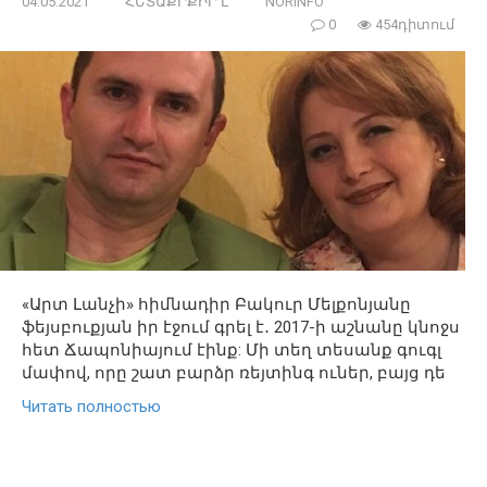
04.05.2021
ՀԵՏԱՔՐՔԻՐ Է
NORINFO
0
454դիտում
«Արտ Լանչի» հիմնադիր Բակուր Մելքոնյանը
ֆեյսբուքյան իր էջում գրել է․ 2017-ի աշնանը կնոջս
հետ Ճապոնիայում էինք: Մի տեղ տեսանք գուգլ
մափով, որը շատ բարձր ռեյտինգ ուներ, բայց դե
Читать полностью