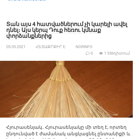
Տան այս 4 հատվածներում չի կարելի ավել
դնել։ Այս կերպ Դուք հեռու կմնաք
փորձանքներից
05.05.2021
ՀԵՏԱՔՐՔԻՐ Է
NORINFO
0
1 556դիտում
Հյուրասենյակ․ Հյուրասենյակը մի տեղ է, որտեղ
ընդունված է ժամանակ անցկացնել ընտանիքի և