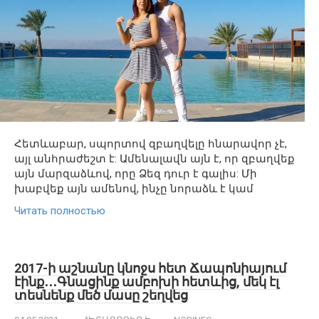
Հետևաբար, սպորտով զբաղվելը հնարավոր չէ,
այլ անհրաժեշտ է: Ամենալավն այն է, որ զբաղվեք
այն մարզաձևով, որը Ձեզ դուր է գալիս: Մի
խաբվեք այն ամենով, ինչը նորաձև է կամ
Читать полностью
2017-ի աշնանը կնոջս հետ Ճապոնիայում
էինք․․․Գնացինք ամբոխի հետևից, մեկ էլ
տեսնենք մեծ մասը շեղվեց