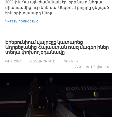
2009-ին: Դա այն ժամանակ էր, երբ նա ունեցավ
միանգամից ութ երեխա: Սկզբում բոլորը ցնցված
էին երիտասարդ կնոջ
Читать полностью
Էրեբունիում վայրէջք կատարեց
Ադրբեջանից Հայաստան ռազ մագեր իներ
տեղա փոխող օդանավը
04.05.2021
ՀԵՏԱՔՐՔԻՐ Է
NORINFO
0
413դիտում