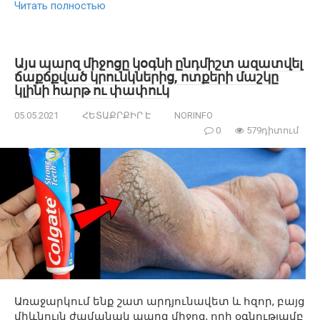
Читать полностью
Այս պարզ միջոցը կօգնի ընդմիշտ ազատվել
ճաքճքված կրունկներից, ոտքերի մաշկը
կլինի հարթ ու փափուկ
05.05.2021
ՀԵՏԱՔՐՔԻՐ Է
NORINFO
0
579դիտում
Առաջարկում ենք շատ արդյունավետ և հզոր, բայց
միևնույն ժամանակ պարզ միջոց, որի օգնությամբ