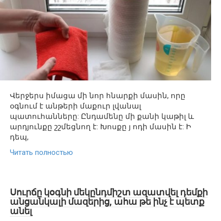
Վերջերս իմացա մի նոր հնարքի մասին, որը
օգնում է անթերի մաքուր լվանալ
պատուհանները: Ընդամենը մի քանի կաթիլ և
արդյունքը շշմեցնող է: Խոսքը յ ոդի մասին է: Ի
դեպ,
Читать полностью
Սուրճը կօգնի մեկընդմիշտ ազատվել դեմքի
անցանկալի մազերից, ահա թե ինչ է պետք
անել