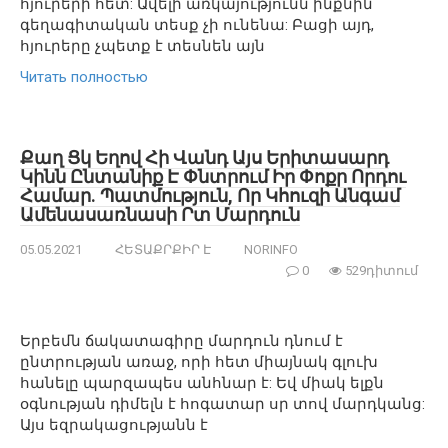
հյուրերի հետ: Ավելի առկայությունն ինքնին
գեղագիտական ​​տեսք չի ունենա: Բացի այդ,
հյուրերը չպետք է տեսնեն այն
Читать полностью
Քաղ Ցկ Եղով Հի Վանդ Այս Երիտասարդ
Կինն Ընտանիք Է Փնտրում Իր Փոքր Որդու
Համար. Պատմություն, Որ Կհուզի Անգամ
Ամենասառնասի Րտ Մարդուն
05.05.2021
ՀԵՏԱՔՐՔԻՐ Է
NORINFO
0
529դիտում
Երբեմն ճակատագիրը մարդուն դնում է
ընտրության առաջ, որի հետ միայնակ գլուխ
հանելը պարզապես անհնար է: Եվ միակ ելքն
օգնության դիմելն է հոգատար սր տով մարդկանց:
Այս եզրակացությանն է