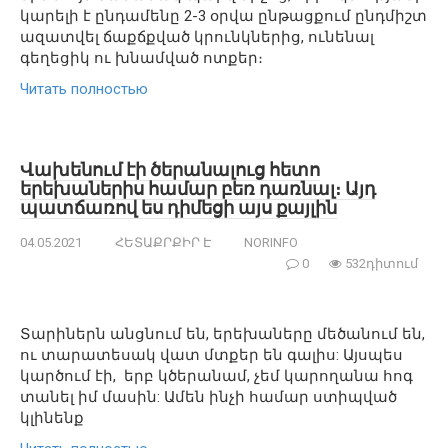
կարելի է ընդամենը 2-3 օրվա ընթացքում ընդմիշտ
ազատվել ճաքճքված կրունկներից, ունենալ
գեղեցիկ ու խնամված ոտքեր։
Читать полностью
Վախենում էի ծերանալուց հետո
երեխաներիս համար բեռ դառնալ։ Այդ
պատճառով ես դիմեցի այս քայլին
04.05.2021
ՀԵՏԱՔՐՔԻՐ Է
NORINFO
0
532դիտում
Տարիներն անցնում են, երեխաները մեծանում են,
ու տարատեսակ վատ մտքեր են գալիս: Այսպես
կարծում էի, երբ կծերանամ, չեմ կարողանա հոգ
տանել իմ մասին: Ամեն ինչի համար ստիպված
կլինենք