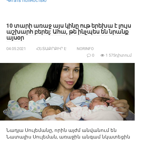
Читать полностью
10 տարի առաջ այս կինը ութ երեխա է լույս
աշխարհ բերել: Ահա, թե ինչպես են նրանք
այսօր
04.05.2021
ՀԵՏԱՔՐՔԻՐ Է
NORINFO
0
1 575դիտում
Նադյա Սուլեմանը, որին այժմ անվանում են
Նատալիս Սուլեման, առաջին անգամ նկատեցին