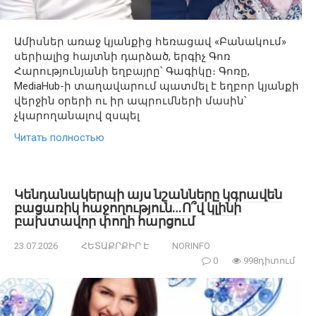
Ամիսներ առաջ կյանքից հեռացավ «Բանակում»
սերիալից հայտնի դարձած, երգիչ Գոռ
Հարությունյանի եղբայրը՝ Գագիկը։ Գոռը,
MediaHub-ի տաղավարում պատմել է եղբոր կյանքի
վերջին օրերի ու իր ապրումների մասին՝
չկարողանալով զսպել
Читать полностью
Կենդանակերպի այս նշանները կգրավեն
բացառիկ հաջողություն…Ո՞վ կլինի
բախտավոր փողի հարցում
23.07.2026
ՀԵՏԱՔՐՔԻՐ Է
NORINFO
0
998դիտում