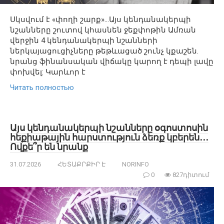
Սկսվում է «փողի շարք»…Այս կենդանակերպի
նշանները շուտով կհասնեն ջեքփոթին Ամռան
վերջին 4 կենդանակերպի նշանների
ներկայացուցիչները թեթևացած շունչ կքաշեն.
նրանց ֆինանսական վիճակը կարող է դեպի լավը
փոխվել: Կարևոր է
Читать полностью
Այս կենդանակերպի նշանները օգոստոսին
հեքիաթային հարստություն ձեռք կբերեն․․․
Ովքե՞ր են նրանք
31.07.2026
ՀԵՏԱՔՐՔԻՐ Է
NORINFO
0
827դիտում