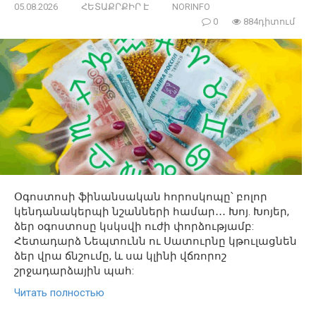
05.08.2026
ՀԵՏԱՔՐՔԻՐ Է
NORINFO
0
884դիտում
Օգոստոսի ֆինանսական հորոսկոպը՝ բոլոր
կենդանակերպի նշանների համար․․․ Խոյ. Խոյեր,
ձեր օգոստոսը կսկսվի ուժի փորձությամբ:
Հետադարձ Նեպտունն ու Սատուրնը կթուլացնեն
ձեր վրա ճնշումը, և սա կլինի վճռորոշ
շրջադարձային պահ:
Читать полностью