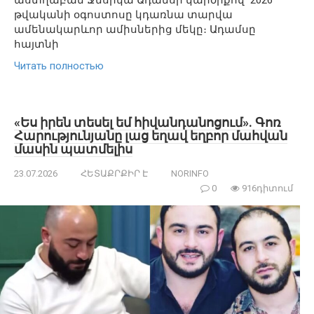
թվականի օգոստոսը կդառնա տարվա
ամենակարևոր ամիսներից մեկը։ Ադամսը
հայտնի
Читать полностью
«Ես իրեն տեսել եմ հիվանդանոցում». Գոռ
Հարությունյանը լաց եղավ եղբոր մահվան
մասին պատմելիս
23.07.2026
ՀԵՏԱՔՐՔԻՐ Է
NORINFO
0
916դիտում