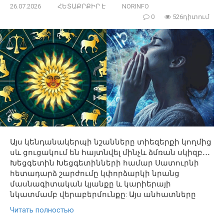
26.07.2026
ՀԵՏԱՔՐՔԻՐ Է
NORINFO
0
526դիտում
Այս կենդանակերպի նշանները տիեզերքի կողմից
սև ցուցակում են հայտնվել մինչև ձմռան սկիզբ․․․
Խեցգետին Խեցգետինների համար Սատուրնի
հետադարձ շարժումը կփորձարկի նրանց
մասնագիտական ​​կյանքը և կարիերայի
նկատմամբ վերաբերմունքը: Այս անհատները
Читать полностью