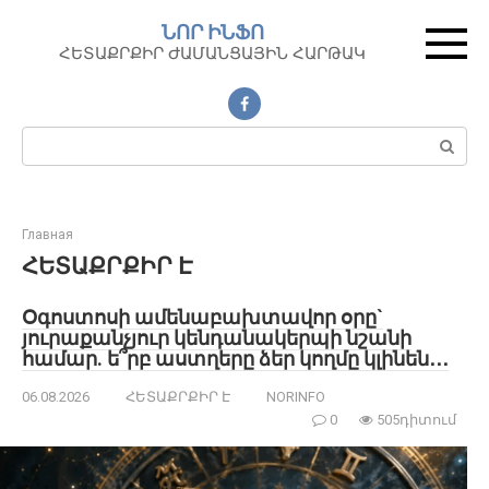
Перейти
ՆՈՐ ԻՆՖՈ
к
ՀԵՏԱՔՐՔԻՐ ԺԱՄԱՆՑԱՅԻՆ ՀԱՐԹԱԿ
контенту
Поиск:
Главная
ՀԵՏԱՔՐՔԻՐ Է
Օգոստոսի ամենաբախտավոր օրը`
յուրաքանչյուր կենդանակերպի նշանի
համար. ե՞րբ աստղերը ձեր կողմը կլինեն․․․
06.08.2026
ՀԵՏԱՔՐՔԻՐ Է
NORINFO
0
505դիտում