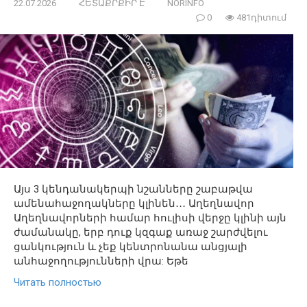
22.07.2026
ՀԵՏԱՔՐՔԻՐ Է
NORINFO
0
481դիտում
Այս 3 կենդանակերպի նշանները շաբաթվա
ամենահաջողակները կլինեն․․․ Աղեղնավոր
Աղեղնավորների համար հուլիսի վերջը կլինի այն
ժամանակը, երբ դուք կզգաք առաջ շարժվելու
ցանկություն և չեք կենտրոնանա անցյալի
անհաջողությունների վրա: Եթե
Читать полностью