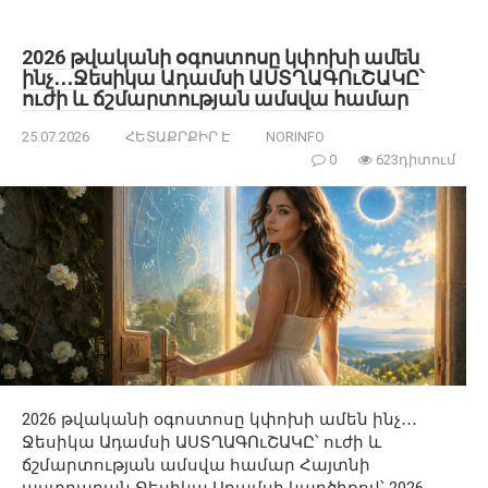
2026 թվականի օգոստոսը կփոխի ամեն
ինչ․․․Ջեսիկա Ադամսի ԱՍՏՂԱԳՈւՇԱԿԸ՝
ուժի և ճշմարտության ամսվա համար
25.07.2026
ՀԵՏԱՔՐՔԻՐ Է
NORINFO
0
623դիտում
2026 թվականի օգոստոսը կփոխի ամեն ինչ․․․
Ջեսիկա Ադամսի ԱՍՏՂԱԳՈւՇԱԿԸ՝ ուժի և
ճշմարտության ամսվա համար Հայտնի
աստղաբան Ջեսիկա Ադամսի կարծիքով՝ 2026