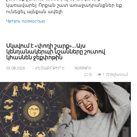
կառավարել: Որքան շատ առաջադրանքներ եք
ունեցել, այնքան ավելի
Читать полностью
Սկսվում է «փողի շարք»…Այս
կենդանակերպի նշանները շուտով
կհասնեն ջեքփոթին
03.08.2026
ՀԵՏԱՔՐՔԻՐ Է
NORINFO
0
1 725դիտում