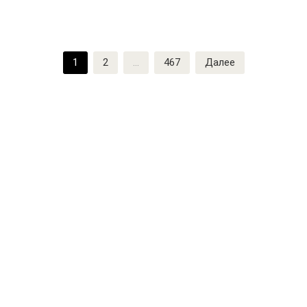
Пагинация
1
2
…
467
Далее
записей