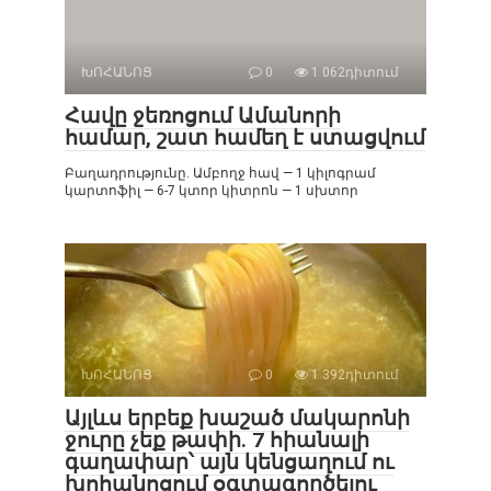
ԽՈՀԱՆՈՑ
0
1 062դիտում
Հավը ջեռոցում Ամանորի
համար, շատ համեղ է ստացվում
Բաղադրությունը. Ամբողջ հավ — 1 կիլոգրամ
կարտոֆիլ — 6-7 կտոր կիտրոն — 1 սխտոր
ԽՈՀԱՆՈՑ
0
1 392դիտում
Այլևս երբեք խաշած մակարոնի
ջուրը չեք թափի. 7 հիանալի
գաղափար՝ այն կենցաղում ու
խոհանոցում օգտագործելու