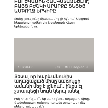
ԲԱՐԵԿԱՄԻՆ ՀԱՆԳՍՏԱՑՆԵԼՈՒ,
ԲԱՅՑ ԲԺՇԿԻ ԱՐԱՐՔԸ ՑՆՑԵՑ
ԱՄԲՈՂՋ ԵՐԿԻՐԸ
Տանը լռությունը միանգամից չի իջնում։ Սկզբում
հեռախոսը ավելի քիչ է զանգում։ Հետո
երեխաներն ու
ԽՈՀԱՆՈՑ
0
1 105դիտում
Տեսա, որ հարևանուհիս
աղացացած միսը սառույցի
ամանի մեջ է լցնում․․․ինքս էլ
շտապեցի նույն կերպ անել
Իսկ դուք ինչպե՞ս եք սառեցնում աղացախ միսը։
Հավանաբար, ամբողջությամբ տոպրակի մեջ
դնելով, այնպես չէ՞։