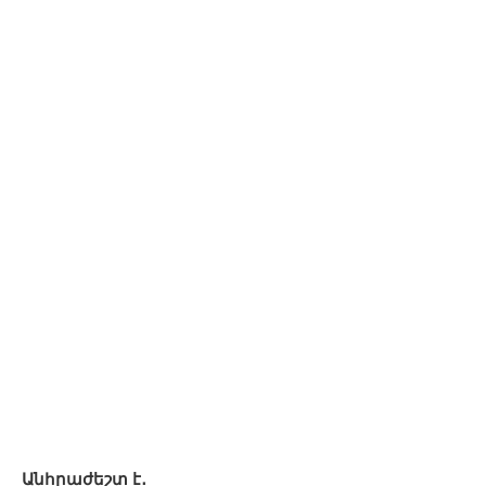
Անհրաժեշտ է․