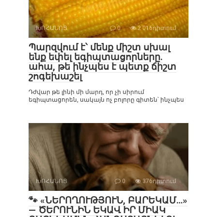
ԽՈՀԱՆՈՑ
0
2 016դիտում
Պարզվում է՝ մենք միշտ սխալ
ենք եփել եգիպտացորները.
ահա, թե ինչպես է պետք ճիշտ
շոգեխաշել
Դժվար թե լինի մի մարդ, որ չի սիրում
եգիպտացորեն, սակայն ոչ բոլորը գիտեն՝ ինչպես
ԽՈՀԱՆՈՑ
0
376դիտում
🐾 «ՆԵՐՈՂՈՒԹՅՈՒՆ, ԲԱՐԵԿԱՄ…»
— ԾԵՐՈՒՆԻՆ ԵԿԱՎ ԻՐ ՄԻԱԿ