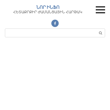
Перейти
ՆՈՐ ԻՆՖՈ
к
ՀԵՏԱՔՐՔԻՐ ԺԱՄԱՆՑԱՅԻՆ ՀԱՐԹԱԿ
контенту
Поиск: