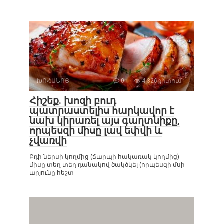
ԽՈՀԱՆՈՑ
0
4 326դիտում
Հիշեք. խոզի բուդ
պատրաստելիս հարկավոր է
նախ կիրառել այս գաղտնիքը,
որպեսզի միսը լավ եփվի և
չվառվի
Բդի ներսի կողմից (ճարպի հակառակ կողմից)
միսը տեղ-տեղ դանակով ծակծկել (որպեսզի մսի
արյունը հեշտ