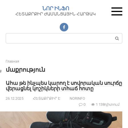
Перейти
ՆՈՐ ԻՆՖՈ
к
ՀԵՏԱՔՐՔԻՐ ԺԱՄԱՆՑԱՅԻՆ ՀԱՐԹԱԿ
контенту
Поиск:
Главная
մաքրություն
Ահա թե ինչպես կարող է սովորական սուրճը
վերացնել կոշիկների տհաճ հոտը
26.12.2025
ՀԵՏԱՔՐՔԻՐ Է
NORINFO
0
1 138դիտում