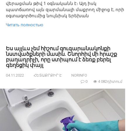
վերացման թիվ 1 օգնականն է։ Այդ իսկ
պատճառով այն զարմանալի մաքրող միջոց է, որի
օգտագործումից նույնիսկ երեխան
Читать полностью
Ես այլևս չեմ հիշում զուգարանակոնքի
նստվածքների մասին. Շնորհիվ մի հրաշք
բաղադրիչի, որը ստիպում է ձեռք բերել
գեղեցիկ փայլ
04.11.2022
ՀԵՏԱՔՐՔԻՐ Է
NORINFO
0
4 082դիտում