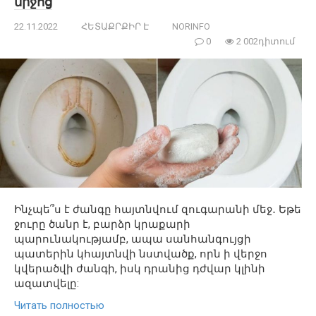
միջոց
22.11.2022
ՀԵՏԱՔՐՔԻՐ Է
NORINFO
0
2 002դիտում
Ինչպե՞ս է ժանգը հայտնվում զուգարանի մեջ․ Եթե
​​ջուրը ծանր է, բարձր կրաքարի
պարունակությամբ, ապա սանհանգույցի
պատերին կհայտնվի նստվածք, որն ի վերջո
կվերածվի ժանգի, իսկ դրանից դժվար կլինի
ազատվելը:
Читать полностью