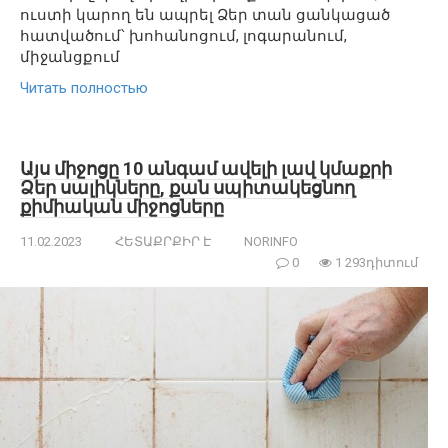
ուստի կարող են ապրել Ձեր տան ցանկացած
հատվածում՝ խոհանոցում, լոգարանում,
միջանցքում
Читать полностью
Այս միջոցը 10 անգամ ավելի լավ կմաքրի
Ձեր սալիկները, քան սպիտակեցնող
քիմիական միջոցները
11.02.2023
ՀԵՏԱՔՐՔԻՐ Է
NORINFO
0
1 293դիտում