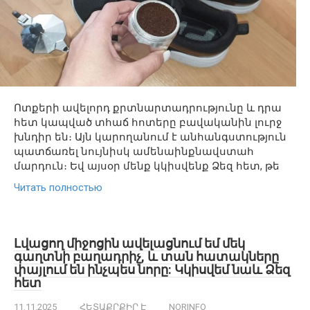
Ոտքերի ավելորդ քրտնարտադրությունը և դրա
հետ կապված տհաճ հոտերը բավականին լուրջ
խնդիր են։ Այն կարողանում է անհանգստություն
պատճառել նույնիսկ ամենաինքնավստահ
մարդուն։ Եվ այսօր մենք կկիսվենք Ձեզ հետ, թե
Читать полностью
Լվացող միջոցին ավելացնում եմ մեկ
գաղտնի բաղադրիչ, և տան հատակները
փայլում են ինչպես նորը: Կկիսվեմ նաև Ձեզ
հետ
11.11.2025
ՀԵՏԱՔՐՔԻՐ Է
NORINFO