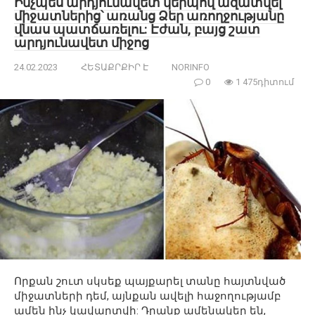
Ինչպես արդյունավետ կերպով ազատվել
միջատներից՝ առանց Ձեր առողջությանը
վնաս պատճառելու: Էժան, բայց շատ
արդյունավետ միջոց
24.02.2023
ՀԵՏԱՔՐՔԻՐ Է
NORINFO
0
1 475դիտում
Որքան շուտ սկսեք պայքարել տանը հայտնված
միջատների դեմ, այնքան ավելի հաջողությամբ
ամեն ինչ կավարտվի: Դրանք ամենակեր են,