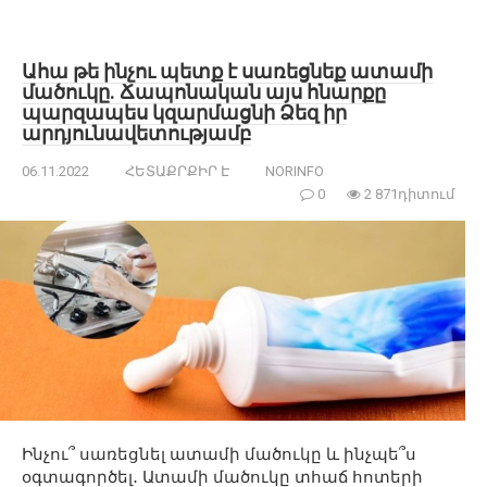
Ահա թե ինչու պետք է սառեցնեք ատամի
մածուկը. Ճապոնական այս հնարքը
պարզապես կզարմացնի Ձեզ իր
արդյունավետությամբ
06.11.2022
ՀԵՏԱՔՐՔԻՐ Է
NORINFO
0
2 871դիտում
Ինչու՞ սառեցնել ատամի մածուկը և ինչպե՞ս
օգտագործել․ Ատամի մածուկը տհաճ հոտերի