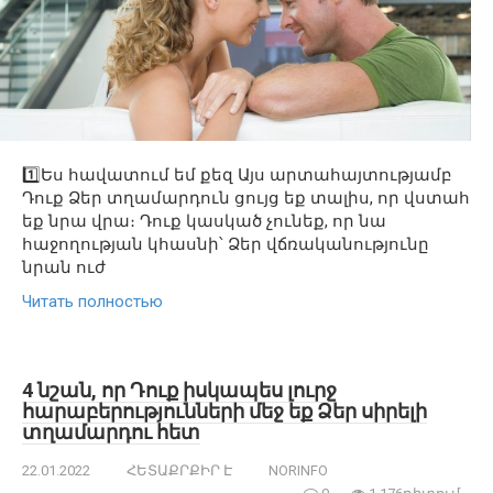
1️⃣Ես հավատում եմ քեզ Այս արտահայտությամբ
Դուք Ձեր տղամարդուն ցույց եք տալիս, որ վստահ
եք նրա վրա։ Դուք կասկած չունեք, որ նա
հաջողության կհասնի՝ Ձեր վճռականությունը
նրան ուժ
Читать полностью
4 նշան, որ Դուք իսկապես լուրջ
հարաբերությունների մեջ եք Ձեր սիրելի
տղամարդու հետ
22.01.2022
ՀԵՏԱՔՐՔԻՐ Է
NORINFO