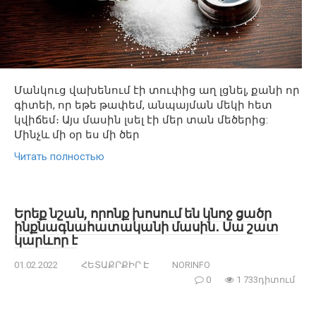
Մանկուց վախենում էի տուփից աղ լցնել, քանի որ
գիտեի, որ եթե թափեմ, անպայման մեկի հետ
կվիճեմ։ Այս մասին լսել էի մեր տան մեծերից:
Մինչև մի օր ես մի ծեր
Читать полностью
Երեք նշան, որոնք խոսում են կնոջ ցածր
ինքնագնահատականի մասին․ Սա շատ
կարևոր է
01.02.2022
ՀԵՏԱՔՐՔԻՐ Է
NORINFO
0
1 733դիտում