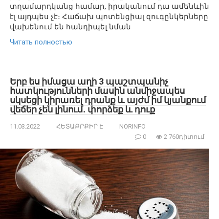
տղամարդկանց համար, իրականում դա ամենևին
էլ այդպես չէ։ Հաճախ պոտենցիալ զուգընկերները
վախենում են հանդիպել նման
Читать полностью
Երբ ես իմացա աղի 3 պաշտպանիչ
հատկությունների մասին անմիջապես
սկսեցի կիրառել դրանք և այժմ իմ կյանքում
վեճեր չեն լինում․ փորձեք և դուք
11.03.2022
ՀԵՏԱՔՐՔԻՐ Է
NORINFO
0
2 760դիտում