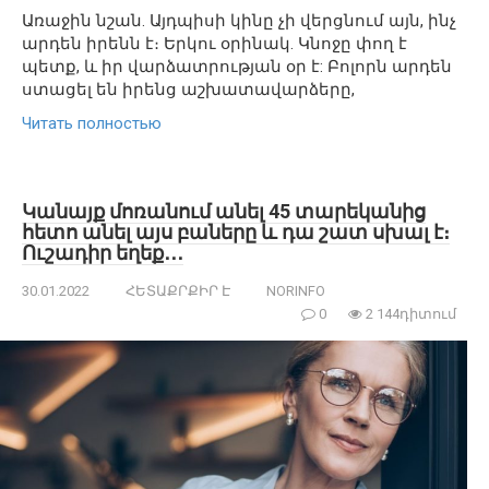
Առաջին նշան. Այդպիսի կինը չի վերցնում այն, ինչ
արդեն իրենն է։ Երկու օրինակ. Կնոջը փող է
պետք, և իր վարձատրության օր է: Բոլորն արդեն
ստացել են իրենց աշխատավարձերը,
Читать полностью
Կանայք մոռանում անել 45 տարեկանից
հետո անել այս բաները և դա շատ սխալ է։
Ուշադիր եղեք․․․
30.01.2022
ՀԵՏԱՔՐՔԻՐ Է
NORINFO
0
2 144դիտում