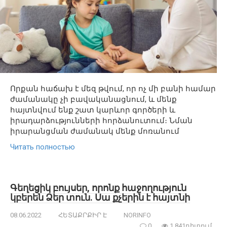
Որքան հաճախ է մեզ թվում, որ ոչ մի բանի համար
ժամանակը չի բավականացնում, և մենք
հայտնվում ենք շատ կարևոր գործերի և
իրադարձությունների հորձանուտում։ Նման
իրարանցման ժամանակ մենք մոռանում
Читать полностью
Գեղեցիկ բույսեր, որոնք հաջողություն
կբերեն Ձեր տուն. Սա քչերին է հայտնի
08.06.2022
ՀԵՏԱՔՐՔԻՐ Է
NORINFO
0
1 841դիտում