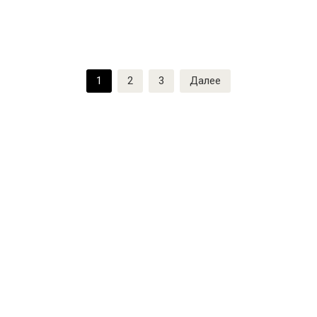
Пагинация
1
2
3
Далее
записей