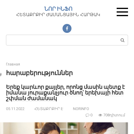
Перейти
ՆՈՐ ԻՆՖՈ
к
ՀԵՏԱՔՐՔԻՐ ԺԱՄԱՆՑԱՅԻՆ ՀԱՐԹԱԿ
контенту
Поиск:
Главная
հարաբերություններ
Երեք կարևոր քայլեր, որոնց մասին պետք է
իմանա յուրաքանչյուր ծնող՝ երեխայի հետ
շփման ժամանակ
05.11.2022
ՀԵՏԱՔՐՔԻՐ Է
NORINFO
0
708դիտում