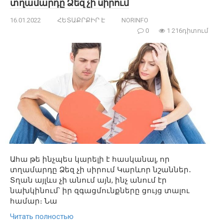
տղամարդը Ձեզ չի սիրում
16.01.2022
ՀԵՏԱՔՐՔԻՐ Է
NORINFO
0
1 216դիտում
Ահա թե ինչպես կարելի է հասկանալ, որ
տղամարդը Ձեզ չի սիրում Կարևոր նշաններ․
Տղան այլևս չի անում այն, ինչ անում էր
նախկինում՝ իր զգացմունքները ցույց տալու
համար։ Նա
Читать полностью