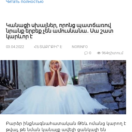
Читать полностью
Կանացի սխալներ, որոնց պատճառով
նրանք երբեք չեն ամուսնանա․ Սա շատ
կարևոր է
03.04.2022
ՀԵՏԱՔՐՔԻՐ Է
NORINFO
0
964դիտում
Բարձր ինքնագնահատական Թեև ոմանց կարող է
թվալ, թե նման կանայք ավելի ցանկալի են