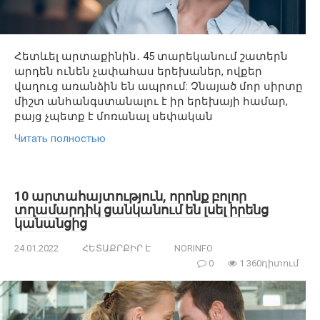
Հետևել արտաքինին․ 45 տարեկանում շատերն
արդեն ունեն չափահաս երեխաներ, ովքեր
վաղուց առանձին են ապրում: Չնայած մոր սիրտը
միշտ անհանգստանալու է իր երեխայի համար,
բայց չպետք է մոռանալ սեփական
Читать полностью
10 արտահայտություն, որոնք բոլոր
տղամարդիկ ցանկանում են լսել իրենց
կանանցից
24.01.2022
ՀԵՏԱՔՐՔԻՐ Է
NORINFO
0
1 360դիտում