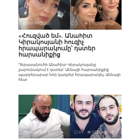
ՇՈՈՒ-ԲԻԶՆԵՍ
0
1 862դիտում
«Հուզված եմ». Անահիտ
Կիրակոսյանի հուզիչ
հրապարակումը՝ դստեր
հարսանիքից
Դերասանուհի Անահիտ Կիրակոսյանը
շարունակում է դստեր՝ Աննայի հարսանիքից
պարբերաբար նոր կադրեր հրապարակել։ Աննայի
հետ
ՀԵՏԱՔՐՔԻՐ Է
0
922դիտում