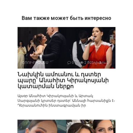
Вам также может быть интересно
ՇՈՈՒ-ԲԻԶՆԵՍ
0
2 005դիտում
Նախկին ամուսնու և դստեր
պարը՝ Անահիտ Կիրակոսյանի
կատարման ներքո
Այսօր Անահիտ Կիրակոսյանի և Արտակ
Սարգսյանի կրտսեր դստեր՝ Աննայի հարսանիքն է։
Դերասանուհին ինստագրամյան իր