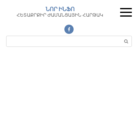
Перейти
ՆՈՐ ԻՆՖՈ
к
ՀԵՏԱՔՐՔԻՐ ԺԱՄԱՆՑԱՅԻՆ ՀԱՐԹԱԿ
контенту
Поиск: