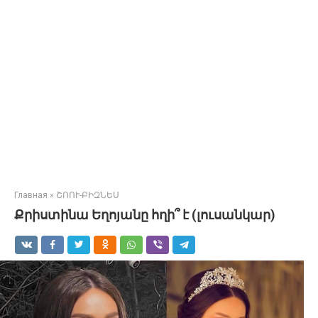
Главная
»
ՇՈՈՒ-ԲԻԶՆԵՍ
Քրիստինա Եղոյանը հղի՞ է (լուսանկար)