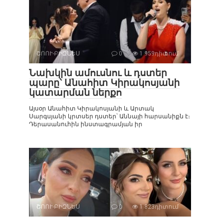
ՇՈՈՒ-ԲԻԶՆԵՍ
0
1 959դիտում
Նախկին ամուսնու և դստեր
պարը՝ Անահիտ Կիրակոսյանի
կատարման ներքո
Այսօր Անահիտ Կիրակոսյանի և Արտակ
Սարգսյանի կրտսեր դստեր՝ Աննայի հարսանիքն է։
Դերասանուհին ինստագրամյան իր
ՇՈՈՒ-ԲԻԶՆԵՍ
0
1 823դիտում