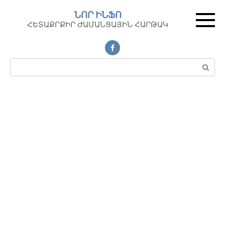
Перейти
ՆՈՐ ԻՆՖՈ
к
ՀԵՏԱՔՐՔԻՐ ԺԱՄԱՆՑԱՅԻՆ ՀԱՐԹԱԿ
контенту
Поиск: