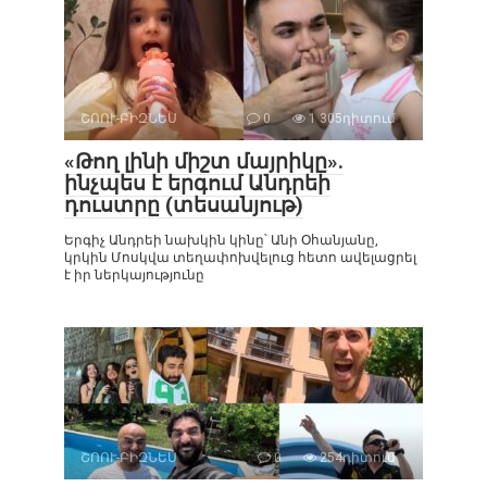
ՇՈՈՒ-ԲԻԶՆԵՍ
0
1 305դիտում
«Թող լինի միշտ մայրիկը».
ինչպես է երգում Անդրեի
դուստրը (տեսանյութ)
Երգիչ Անդրեի նախկին կինը՝ Անի Օհանյանը,
կրկին Մոսկվա տեղափոխվելուց հետո ավելացրել
է իր ներկայությունը
ՇՈՈՒ-ԲԻԶՆԵՍ
0
254դիտում