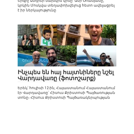
Երգիչ Անդրեի նախկին կինը՝ Անի Օհանյանը,
կրկին Մոսկվա տեղափոխվելուց հետո ավելացրել
է իր ներկայությունը
ՇՈՈՒ-ԲԻԶՆԵՍ
0
269դիտում
Ինչպես են հայ հայտնիները նշել
Վարդավառը (ֆոտոշարք)
Երեկ՝ հուլիսի 12-ին, Հայաստանում Հայաստանում
էր Վարդավառը՝ Հիսուս Քրիստոսի Պայծառության
տոնը։ Հիսուս Քրիստոսի Պայծառակերպության