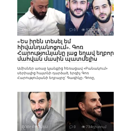
ՀԵՏԱՔՐՔԻՐ Է
0
922դիտում
«Ես իրեն տեսել եմ
հիվանդանոցում». Գոռ
Հարությունյանը լաց եղավ եղբոր
մահվան մասին պատմելիս
Ամիսներ առաջ կյանքից հեռացավ «Բանակում»
սերիալից հայտնի դարձած, երգիչ Գոռ
Հարությունյանի եղբայրը՝ Գագիկը։ Գոռը,
ՇՈՈՒ-ԲԻԶՆԵՍ
0
734դիտում