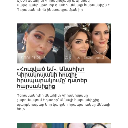
Այսօր Անահիտ Կիրակոսյանի և Արտակ
Սարգսյանի կրտսեր դստեր՝ Աննայի հարսանիքն է։
Դերասանուհին ինստագրամյան իր
ՇՈՈՒ-ԲԻԶՆԵՍ
0
1 863դիտում
«Հուզված եմ». Անահիտ
Կիրակոսյանի հուզիչ
հրապարակումը՝ դստեր
հարսանիքից
Դերասանուհի Անահիտ Կիրակոսյանը
շարունակում է դստեր՝ Աննայի հարսանիքից
պարբերաբար նոր կադրեր հրապարակել։ Աննայի
հետ