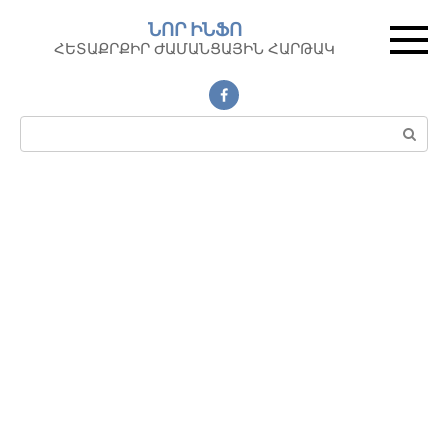
Перейти
ՆՈՐ ԻՆՖՈ
к
ՀԵՏԱՔՐՔԻՐ ԺԱՄԱՆՑԱՅԻՆ ՀԱՐԹԱԿ
контенту
Поиск: