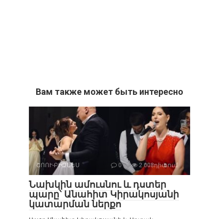
Вам также может быть интересно
ՇՈՈՒ-ԲԻԶՆԵՍ
0
2 008դիտում
Նախկին ամուսնու և դստեր
պարը՝ Անահիտ Կիրակոսյանի
կատարման ներքո