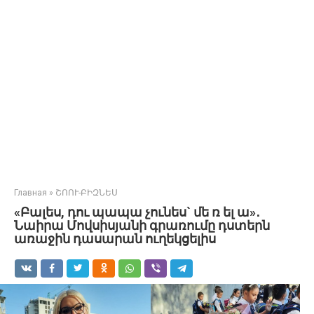
Главная
»
ՇՈՈՒ-ԲԻԶՆԵՍ
«Բալես, դու պապա չունես` մե ռ ել ա»․
Նաիրա Մովսիսյանի գրառումը դստերն
առաջին դասարան ուղեկցելիս