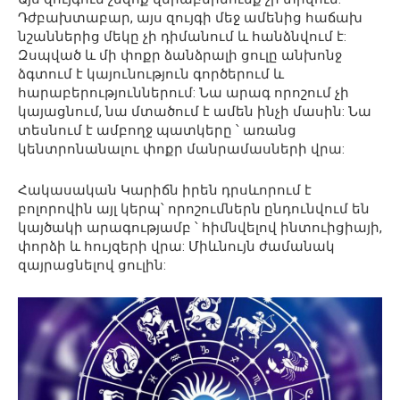
Դժբախտաբար, այս զույգի մեջ ամենից հաճախ
նշաններից մեկը չի դիմանում և հանձնվում է:
Զսպված և մի փոքր ձանձրալի ցուլը անխոնջ
ձգտում է կայունություն գործերում և
հարաբերություններում: Նա արագ որոշում չի
կայացնում, նա մտածում է ամեն ինչի մասին: Նա
տեսնում է ամբողջ պատկերը ՝ առանց
կենտրոնանալու փոքր մանրամասների վրա:
Հակասական Կարիճն իրեն դրսևորում է
բոլորովին այլ կերպ՝ որոշումներն ընդունվում են
կայծակի արագությամբ ՝ հիմնվելով ինտուիցիայի,
փորձի և հույզերի վրա: Միևնույն ժամանակ
զայրացնելով ցուլին: