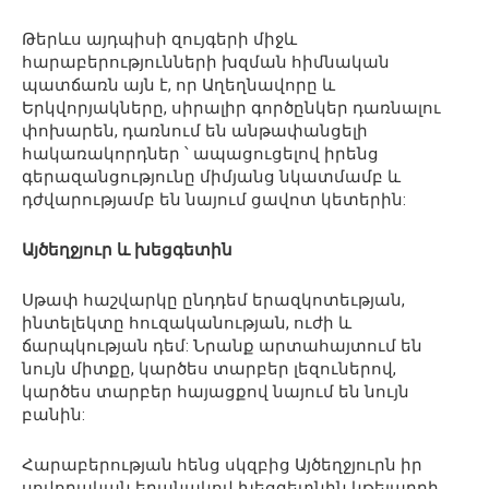
Թերևս այդպիսի զույգերի միջև
հարաբերությունների խզման հիմնական
պատճառն այն է, որ Աղեղնավորը և
Երկվորյակները, սիրալիր գործընկեր դառնալու
փոխարեն, դառնում են անթափանցելի
հակառակորդներ ՝ ապացուցելով իրենց
գերազանցությունը միմյանց նկատմամբ և
դժվարությամբ են նայում ցավոտ կետերին:
Այծեղջյուր և խեցգետին
Սթափ հաշվարկը ընդդեմ երազկոտեւթյան,
ինտելեկտը հուզականության, ուժի և
ճարպկության դեմ: Նրանք արտահայտում են
նույն միտքը, կարծես տարբեր լեզուներով,
կարծես տարբեր հայացքով նայում են նույն
բանին:
Հարաբերության հենց սկզբից Այծեղջյուրն իր
սովորական եղանակով խեցգետնին կթելադրի