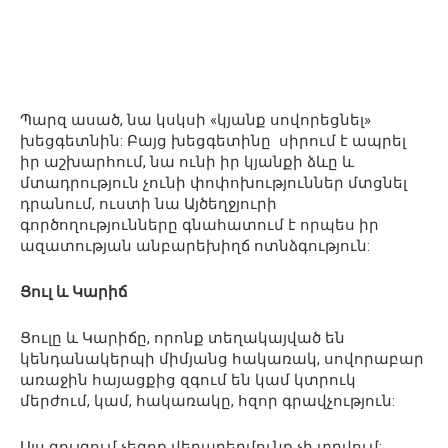
Պարզ ասած, նա կսկսի «կյանք սովորեցնել»
խեցգետնին: Բայց խեցգետինը սիրում է ապրել
իր աշխարհում, նա ունի իր կյանքի ձևը և
մտադրություն չունի փոփոխություններ մտցնել
դրանում, ուստի նա Այծեղջյուրի
գործողությունները գնահատում է որպես իր
ազատության անբարեխիղճ ոտնձգություն:
Ցուլ և Կարիճ
Ցուլը և Կարիճը, որոնք տեղակայված են
կենդանակերպի միմյանց հակառակ, սովորաբար
առաջին հայացքից զգում են կամ կտրուկ
մերժում, կամ, հակառակը, հզոր գրավչություն:
Այս զույգում չեզոք վերաբերմունք չի տրվում: