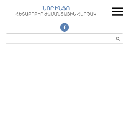
Перейти
ՆՈՐ ԻՆՖՈ
к
ՀԵՏԱՔՐՔԻՐ ԺԱՄԱՆՑԱՅԻՆ ՀԱՐԹԱԿ
контенту
Поиск: