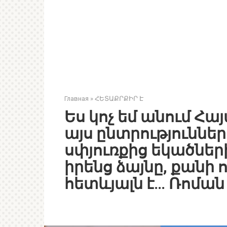
Главная
»
ՀԵՏԱՔՐՔԻՐ Է
Ես կոչ եմ անում Հ
այս ընտրություննե
սփյուռքից եկածների
իրենց ձայնը, քանի 
հետևյալն է… Ռոմա