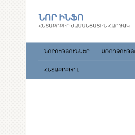
Перейти
к
ՆՈՐ ԻՆՖՈ
контенту
ՀԵՏԱՔՐՔԻՐ ԺԱՄԱՆՑԱՅԻՆ ՀԱՐԹԱԿ
ՆՈՐՈՒԹՅՈՒՆՆԵՐ
ԱՌՈՂՋՈՒԹՅ
ՀԵՏԱՔՐՔԻՐ Է