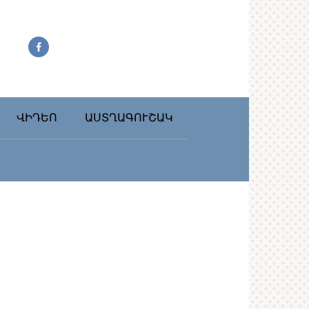
ՎԻԴԵՈ
ԱՍՏՂԱԳՈՒՇԱԿ