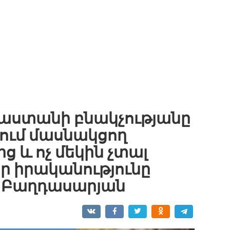
այաստանի բնակչությանը
րում մասնակցող
ց և ոչ մեկին չտալ
որ իրականությունը
ն Բաղդասարյան