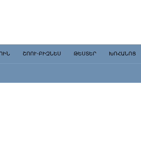
ՈԻՆ
ՇՈՈՒ-ԲԻԶՆԵՍ
ԹԵՍՏԵՐ
ԽՈՀԱՆՈՑ