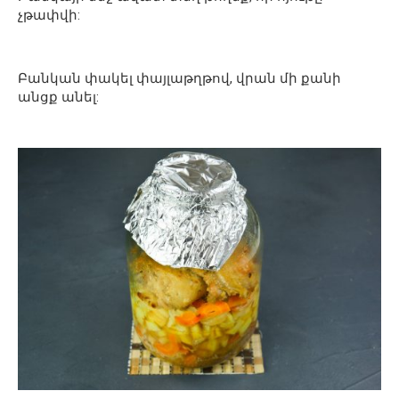
չթափվի:
Բանկան փակել փայլաթղթով, վրան մի քանի
անցք անել: