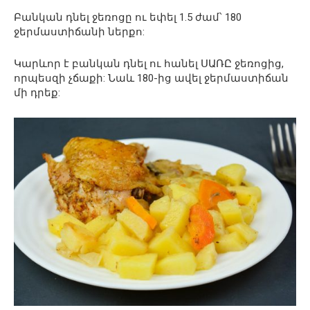
Բանկան դնել ջեռոցը ու եփել 1.5 ժամ՝ 180
ջերմաստիճանի ներքո:
Կարևոր է բանկան դնել ու հանել ՍԱՌԸ ջեռոցից,
որպեսզի չճաքի: Նաև 180-ից ավել ջերմաստիճան
մի դրեք: