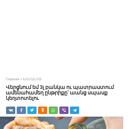
Главная
»
ԽՈՀԱՆՈՑ
Վերցնում եմ 3լ բանկա ու պատրաստում
ամենահամեղ ընթրիքը՝ աանց սպասք
կեղտոտելու