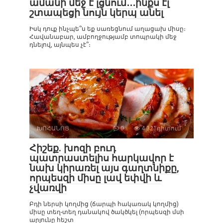
ամանի մեջ է լցնում․․․ինքս էլ
շտապեցի նույն կերպ անել
Իսկ դուք ինչպե՞ս եք սառեցնում աղացախ միսը։
Հավանաբար, ամբողջությամբ տոպրակի մեջ
դնելով, այնպես չէ՞։
ԽՈՀԱՆՈՑ
0
4 321դիտում
Հիշեք. խոզի բուդ
պատրաստելիս հարկավոր է
նախ կիրառել այս գաղտնիքը,
որպեսզի միսը լավ եփվի և
չվառվի
Բդի ներսի կողմից (ճարպի հակառակ կողմից)
միսը տեղ-տեղ դանակով ծակծկել (որպեսզի մսի
արյունը հեշտ