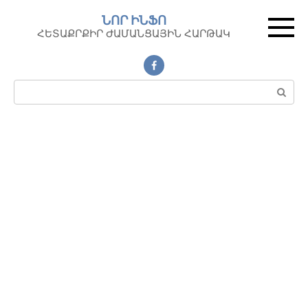
Перейти
ՆՈՐ ԻՆՖՈ
к
ՀԵՏԱՔՐՔԻՐ ԺԱՄԱՆՑԱՅԻՆ ՀԱՐԹԱԿ
контенту
Поиск: