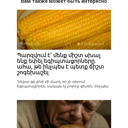
Вам также может быть интересно
ԽՈՀԱՆՈՑ
0
2 014դիտում
Պարզվում է՝ մենք միշտ սխալ
ենք եփել եգիպտացորները.
ահա, թե ինչպես է պետք ճիշտ
շոգեխաշել
Դժվար թե լինի մի մարդ, որ չի սիրում
եգիպտացորեն, սակայն ոչ բոլորը գիտեն՝ ինչպես