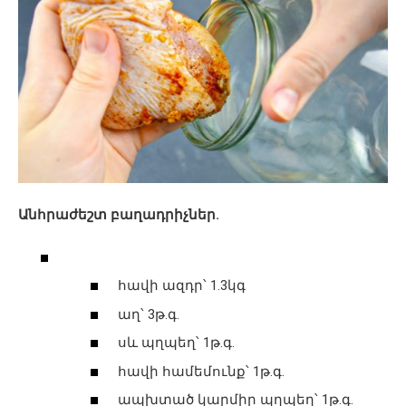
Անհրաժեշտ բաղադրիչներ.
հավի ազդր՝ 1.3կգ
աղ՝ 3թ.գ.
սև պղպեղ՝ 1թ.գ.
հավի համեմունք՝ 1թ.գ.
ապխտած կարմիր պղպեղ՝ 1թ.գ.