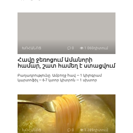
ԽՈՀԱՆՈՑ
0
1 060դիտում
Հավը ջեռոցում Ամանորի
համար, շատ համեղ է ստացվում
Բաղադրությունը. Ամբողջ հավ — 1 կիլոգրամ
կարտոֆիլ — 6-7 կտոր կիտրոն — 1 սխտոր
ԽՈՀԱՆՈՑ
0
1 389դիտում