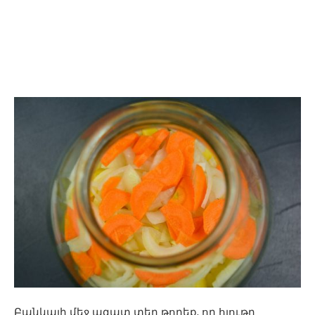
Բանկայի մեջ ազատ տեղ թողեք, որ հյութը