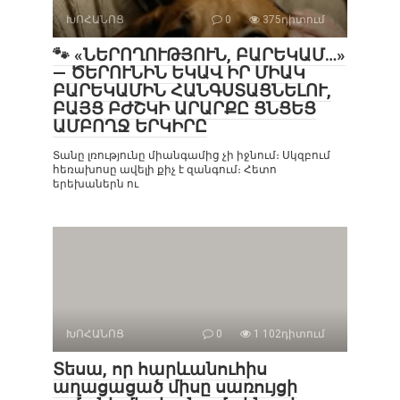
ԽՈՀԱՆՈՑ
0
375դիտում
🐾 «ՆԵՐՈՂՈՒԹՅՈՒՆ, ԲԱՐԵԿԱՄ…»
— ԾԵՐՈՒՆԻՆ ԵԿԱՎ ԻՐ ՄԻԱԿ
ԲԱՐԵԿԱՄԻՆ ՀԱՆԳՍՏԱՑՆԵԼՈՒ,
ԲԱՅՑ ԲԺՇԿԻ ԱՐԱՐՔԸ ՑՆՑԵՑ
ԱՄԲՈՂՋ ԵՐԿԻՐԸ
Տանը լռությունը միանգամից չի իջնում։ Սկզբում
հեռախոսը ավելի քիչ է զանգում։ Հետո
երեխաներն ու
ԽՈՀԱՆՈՑ
0
1 102դիտում
Տեսա, որ հարևանուհիս
աղացացած միսը սառույցի