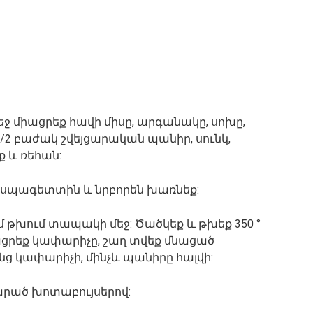
եջ միացրեք հավի միսը, արգանակը, սոխը,
1/2 բաժակ շվեյցարական պանիր, սունկ,
ք և ռեհան:
 սպագետտին և նրբորեն խառնեք:
յմ թխում տապակի մեջ: Ծածկեք և թխեք 350 °
ացրեք կափարիչը, շաղ տվեք մնացած
նց կափարիչի, մինչև պանիրը հալվի:
րած խոտաբույսերով: