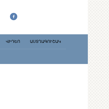
ՎԻԴԵՈ
ԱՍՏՂԱԳՈՒՇԱԿ