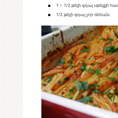
1 — 1/2 թեյի գդալ սթեյքի հա
1/2 թեյի գդալ չոր ռեհան։