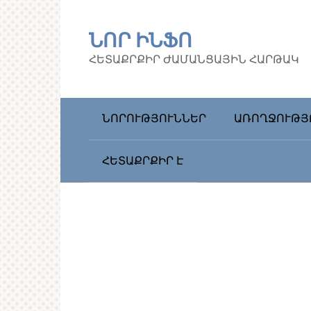
Перейти
к
ՆՈՐ ԻՆՖՈ
контенту
ՀԵՏԱՔՐՔԻՐ ԺԱՄԱՆՑԱՅԻՆ ՀԱՐԹԱԿ
ՆՈՐՈՒԹՅՈՒՆՆԵՐ
ԱՌՈՂՋՈՒԹՅ
ՀԵՏԱՔՐՔԻՐ Է