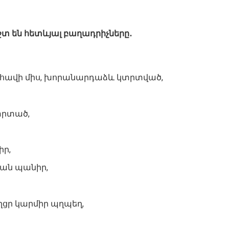
են հետևյալ բաղադրիչները․
հավի միս, խորանարդաձև կտրտված,
տրտած,
իր,
կան պանիր,
ցր կարմիր պղպեղ,