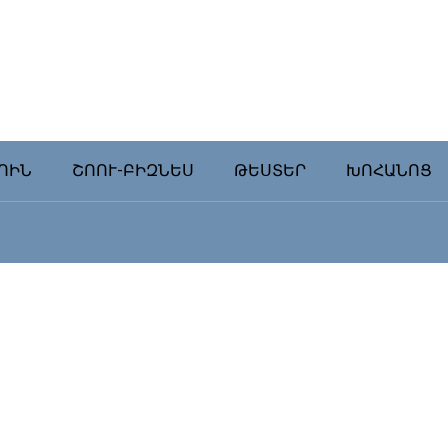
ՈԻՆ
ՇՈՈՒ-ԲԻԶՆԵՍ
ԹԵՍՏԵՐ
ԽՈՀԱՆՈՑ