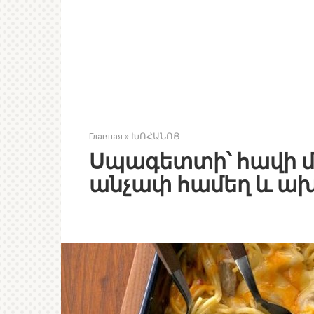
Главная
»
ԽՈՀԱՆՈՑ
Սպագետտի՝ հավի մս
անչափ համեղ և ախ