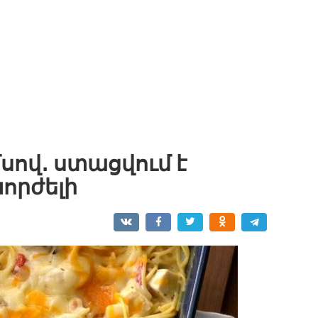
ով․ ստացվում է
որժելի