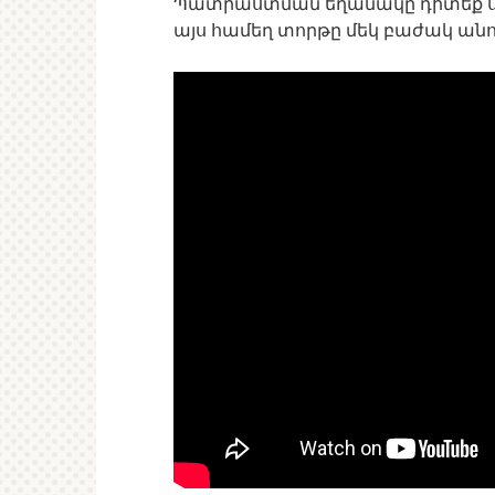
Պատրաստման եղանակը դիտեք ստ
այս համեղ տորթը մեկ բաժակ անո