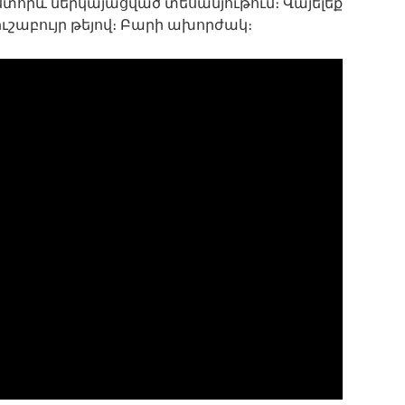
որև ներկայացված տեսանյութում։ Վայելեք
ւշաբույր թեյով։ Բարի ախորժակ։