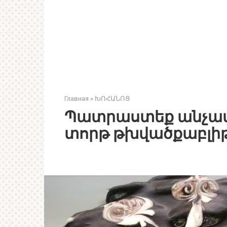
Главная
»
ԽՈՀԱՆՈՑ
Պատրաստեք անչափ 
տորթ թխվածքաբլիթ