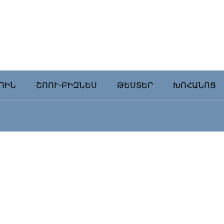
ՈԻՆ
ՇՈՈՒ-ԲԻԶՆԵՍ
ԹԵՍՏԵՐ
ԽՈՀԱՆՈՑ