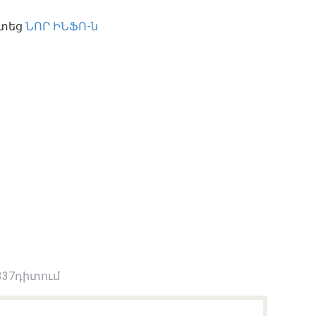
ստեց
ՆՈՐ ԻՆՖՈ-ն
337դիտում