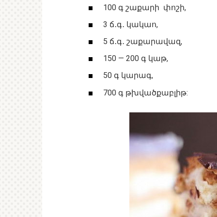
100 գ շաքարի փոշի,
3 ճ․գ․ կակաո,
5 ճ․գ․ շաքարավազ,
150 — 200 գ կաթ,
50 գ կարագ,
700 գ թխվածքաբլիթ: