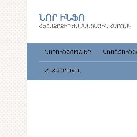
Перейти
к
ՆՈՐ ԻՆՖՈ
контенту
ՀԵՏԱՔՐՔԻՐ ԺԱՄԱՆՑԱՅԻՆ ՀԱՐԹԱԿ
ՆՈՐՈՒԹՅՈՒՆՆԵՐ
ԱՌՈՂՋՈՒԹՅ
ՀԵՏԱՔՐՔԻՐ Է