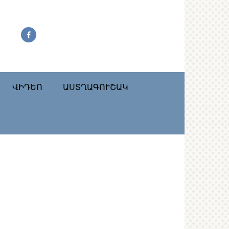
ՎԻԴԵՈ
ԱՍՏՂԱԳՈՒՇԱԿ