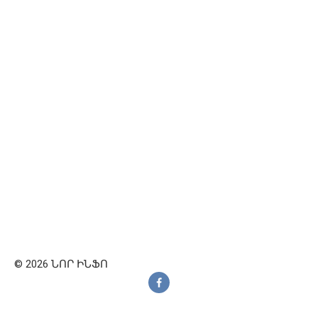
© 2026 ՆՈՐ ԻՆՖՈ