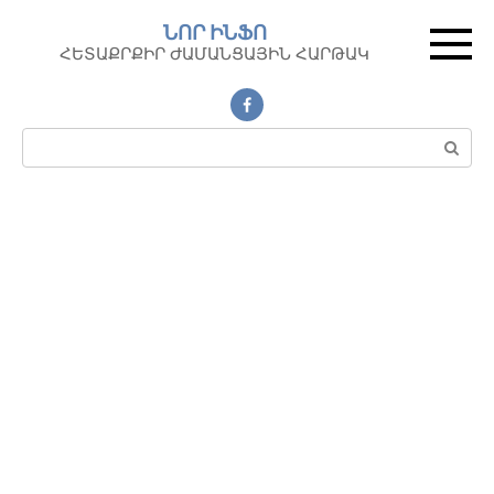
Перейти
ՆՈՐ ԻՆՖՈ
к
ՀԵՏԱՔՐՔԻՐ ԺԱՄԱՆՑԱՅԻՆ ՀԱՐԹԱԿ
контенту
Поиск: