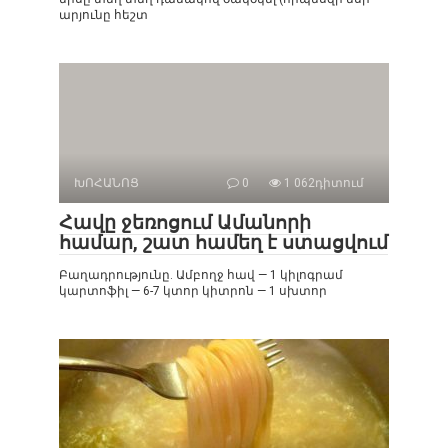
արյունը հեշտ
ԽՈՀԱՆՈՑ
0
1 062դիտում
Հավը ջեռոցում Ամանորի
համար, շատ համեղ է ստացվում
Բաղադրությունը. Ամբողջ հավ — 1 կիլոգրամ
կարտոֆիլ — 6-7 կտոր կիտրոն — 1 սխտոր