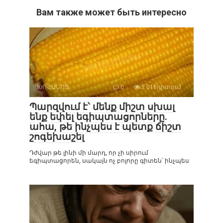
Вам также может быть интересно
ԽՈՀԱՆՈՑ
0
2 016դիտում
Պարզվում է՝ մենք միշտ սխալ
ենք եփել եգիպտացորները.
ահա, թե ինչպես է պետք ճիշտ
շոգեխաշել
Դժվար թե լինի մի մարդ, որ չի սիրում
եգիպտացորեն, սակայն ոչ բոլորը գիտեն՝ ինչպես