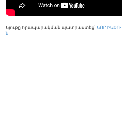
Նյութը հրապարակման պատրաստեց՝
ՆՈՐ ԻՆՖՈ-
ն