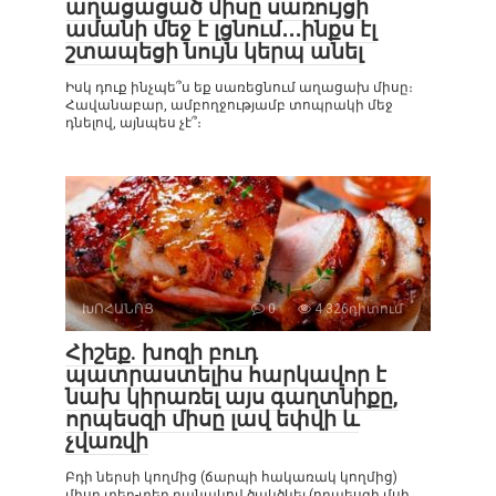
աղացացած միսը սառույցի
ամանի մեջ է լցնում․․․ինքս էլ
շտապեցի նույն կերպ անել
Իսկ դուք ինչպե՞ս եք սառեցնում աղացախ միսը։
Հավանաբար, ամբողջությամբ տոպրակի մեջ
դնելով, այնպես չէ՞։
ԽՈՀԱՆՈՑ
0
4 326դիտում
Հիշեք. խոզի բուդ
պատրաստելիս հարկավոր է
նախ կիրառել այս գաղտնիքը,
որպեսզի միսը լավ եփվի և
չվառվի
Բդի ներսի կողմից (ճարպի հակառակ կողմից)
միսը տեղ-տեղ դանակով ծակծկել (որպեսզի մսի