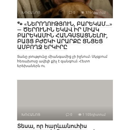
ԽՈՀԱՆՈՑ
0
376դիտում
🐾 «ՆԵՐՈՂՈՒԹՅՈՒՆ, ԲԱՐԵԿԱՄ…»
— ԾԵՐՈՒՆԻՆ ԵԿԱՎ ԻՐ ՄԻԱԿ
ԲԱՐԵԿԱՄԻՆ ՀԱՆԳՍՏԱՑՆԵԼՈՒ,
ԲԱՅՑ ԲԺՇԿԻ ԱՐԱՐՔԸ ՑՆՑԵՑ
ԱՄԲՈՂՋ ԵՐԿԻՐԸ
Տանը լռությունը միանգամից չի իջնում։ Սկզբում
հեռախոսը ավելի քիչ է զանգում։ Հետո
երեխաներն ու
ԽՈՀԱՆՈՑ
0
1 105դիտում
Տեսա, որ հարևանուհիս