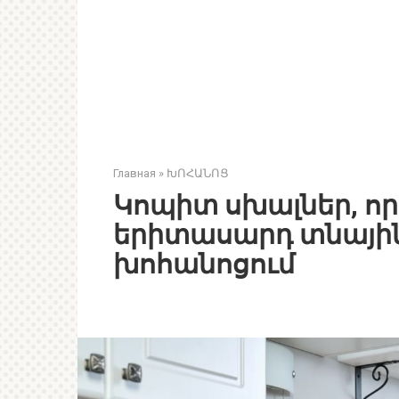
Главная
»
ԽՈՀԱՆՈՑ
Կոպիտ սխալներ, որո
երիտասարդ տնային
խոհանոցում