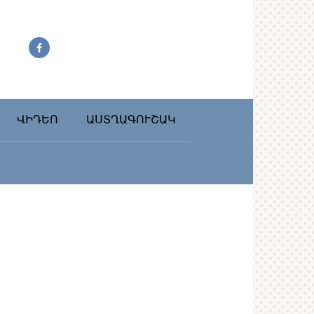
ՎԻԴԵՈ
ԱՍՏՂԱԳՈՒՇԱԿ