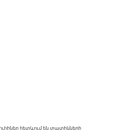
ւհիներ հետևում են տատիկների