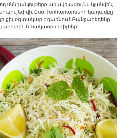
 սննդանյութերը առավելագույնս կլանվեն,
երպով եփվի: Ըստ խոհարարների կաղամբը
լի քիչ օգտակար է դառնում: Բանջարեղենը
` կարոտին և հակաօքսիդիչներ: