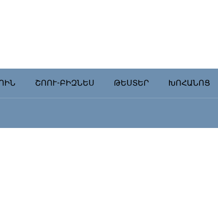
ՈԻՆ
ՇՈՈՒ-ԲԻԶՆԵՍ
ԹԵՍՏԵՐ
ԽՈՀԱՆՈՑ