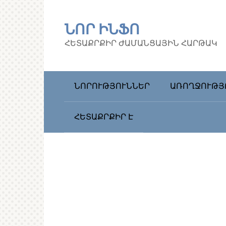
Перейти
к
ՆՈՐ ԻՆՖՈ
контенту
ՀԵՏԱՔՐՔԻՐ ԺԱՄԱՆՑԱՅԻՆ ՀԱՐԹԱԿ
ՆՈՐՈՒԹՅՈՒՆՆԵՐ
ԱՌՈՂՋՈՒԹՅ
ՀԵՏԱՔՐՔԻՐ Է