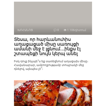
ԽՈՀԱՆՈՑ
0
1 106դիտում
Տեսա, որ հարևանուհիս
աղացացած միսը սառույցի
ամանի մեջ է լցնում․․․ինքս էլ
շտապեցի նույն կերպ անել
Իսկ դուք ինչպե՞ս եք սառեցնում աղացախ միսը։
Հավանաբար, ամբողջությամբ տոպրակի մեջ
դնելով, այնպես չէ՞։