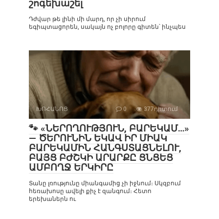
շոգեխաշել
Դժվար թե լինի մի մարդ, որ չի սիրում
եգիպտացորեն, սակայն ոչ բոլորը գիտեն՝ ինչպես
ԽՈՀԱՆՈՑ
0
377դիտում
🐾 «ՆԵՐՈՂՈՒԹՅՈՒՆ, ԲԱՐԵԿԱՄ…»
— ԾԵՐՈՒՆԻՆ ԵԿԱՎ ԻՐ ՄԻԱԿ
ԲԱՐԵԿԱՄԻՆ ՀԱՆԳՍՏԱՑՆԵԼՈՒ,
ԲԱՅՑ ԲԺՇԿԻ ԱՐԱՐՔԸ ՑՆՑԵՑ
ԱՄԲՈՂՋ ԵՐԿԻՐԸ
Տանը լռությունը միանգամից չի իջնում։ Սկզբում
հեռախոսը ավելի քիչ է զանգում։ Հետո
երեխաներն ու