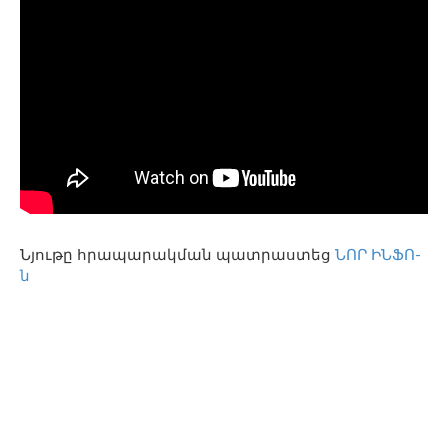
Նյութը հրապարակման պատրաստեց
ՆՈՐ ԻՆՖՈ-
ն