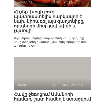
ԽՈՀԱՆՈՑ
0
4 326դիտում
Հիշեք. խոզի բուդ
պատրաստելիս հարկավոր է
նախ կիրառել այս գաղտնիքը,
որպեսզի միսը լավ եփվի և
չվառվի
Բդի ներսի կողմից (ճարպի հակառակ կողմից)
միսը տեղ-տեղ դանակով ծակծկել (որպեսզի մսի
արյունը հեշտ
ԽՈՀԱՆՈՑ
0
1 062դիտում
Հավը ջեռոցում Ամանորի
համար, շատ համեղ է ստացվում