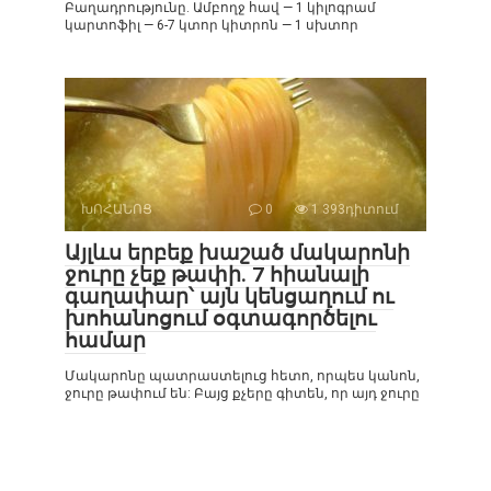
Բաղադրությունը. Ամբողջ հավ — 1 կիլոգրամ
կարտոֆիլ — 6-7 կտոր կիտրոն — 1 սխտոր
ԽՈՀԱՆՈՑ
0
1 393դիտում
Այլևս երբեք խաշած մակարոնի
ջուրը չեք թափի. 7 հիանալի
գաղափար՝ այն կենցաղում ու
խոհանոցում օգտագործելու
համար
Մակարոնը պատրաստելուց հետո, որպես կանոն,
ջուրը թափում են: Բայց քչերը գիտեն, որ այդ ջուրը