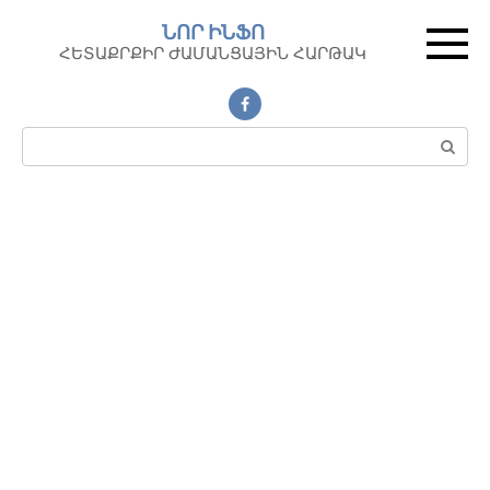
Перейти
ՆՈՐ ԻՆՖՈ
к
ՀԵՏԱՔՐՔԻՐ ԺԱՄԱՆՑԱՅԻՆ ՀԱՐԹԱԿ
контенту
Поиск: