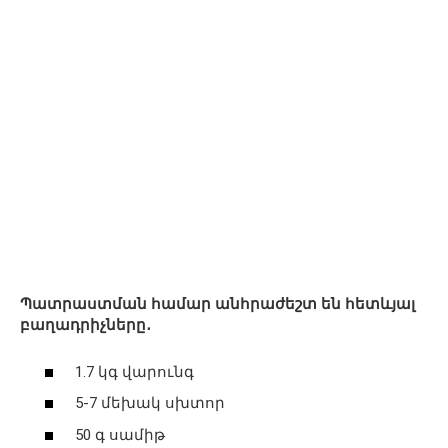
Պատրաստման համար անհրաժեշտ են հետևյալ
բաղադրիչները․
1.7 կգ վարունգ
5-7 մեխակ սխտոր
50 գ սամիթ