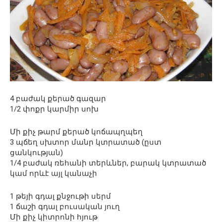
4 բաժակ քերած գազար
1/2 փոքր կարմիր սոխ
Մի քիչ թարմ քերած կոճապղպեղ
3 պճեղ սխտոր մանր կտրատած (ըստ
ցանկության)
1/4 բաժակ ռեհանի տերևներ, բարակ կտրատած
կամ որևէ այլ կանաչի
1 թեյի գդալ քնջութի սերմ
1 ճաշի գդալ բուսական յուղ
Մի քիչ կիտրոնի հյութ