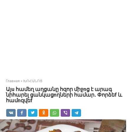
Главная
»
ԽՈՀԱՆՈՑ
Այu համեղ աղցանը հզոր միջnց է արագ
նիհարել ցանկացnղների համար․ Փորձեf և
համnզվեf