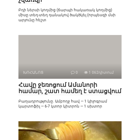
Բդի ներսի կողմից (ճարպի հակառակ կողմից)
միսը տեղ-տեղ դանակով ծակծկել (որպեսզի մսի
արյունը հեշտ
ԽՈՀԱՆՈՑ
0
1 062դիտում
Հավը ջեռոցում Ամանորի
համար, շատ համեղ է ստացվում
Բաղադրությունը. Ամբողջ հավ — 1 կիլոգրամ
կարտոֆիլ — 6-7 կտոր կիտրոն — 1 սխտոր