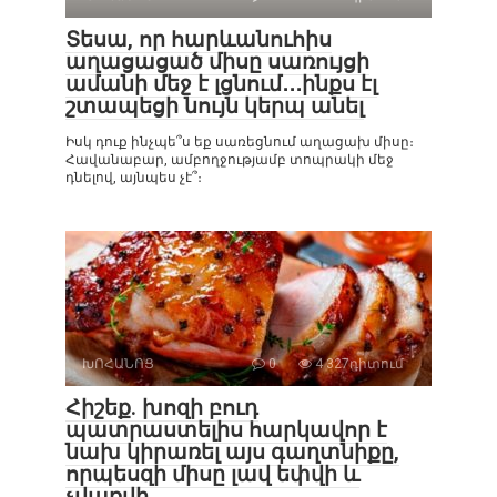
Տեսա, որ հարևանուհիս
աղացացած միսը սառույցի
ամանի մեջ է լցնում․․․ինքս էլ
շտապեցի նույն կերպ անել
Իսկ դուք ինչպե՞ս եք սառեցնում աղացախ միսը։
Հավանաբար, ամբողջությամբ տոպրակի մեջ
դնելով, այնպես չէ՞։
ԽՈՀԱՆՈՑ
0
4 327դիտում
Հիշեք. խոզի բուդ
պատրաստելիս հարկավոր է
նախ կիրառել այս գաղտնիքը,
որպեսզի միսը լավ եփվի և
չվառվի