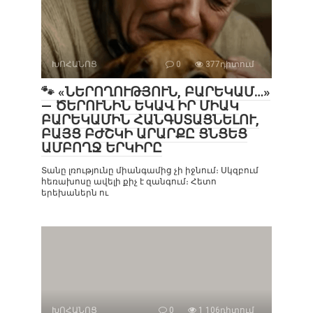
ԽՈՀԱՆՈՑ
0
377դիտում
🐾 «ՆԵՐՈՂՈՒԹՅՈՒՆ, ԲԱՐԵԿԱՄ…»
— ԾԵՐՈՒՆԻՆ ԵԿԱՎ ԻՐ ՄԻԱԿ
ԲԱՐԵԿԱՄԻՆ ՀԱՆԳՍՏԱՑՆԵԼՈՒ,
ԲԱՅՑ ԲԺՇԿԻ ԱՐԱՐՔԸ ՑՆՑԵՑ
ԱՄԲՈՂՋ ԵՐԿԻՐԸ
Տանը լռությունը միանգամից չի իջնում։ Սկզբում
հեռախոսը ավելի քիչ է զանգում։ Հետո
երեխաներն ու
ԽՈՀԱՆՈՑ
0
1 106դիտում