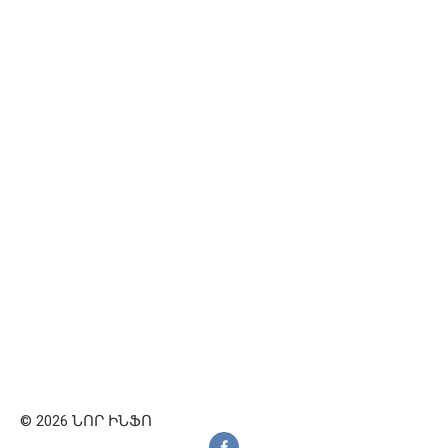
© 2026 ՆՈՐ ԻՆՖՈ