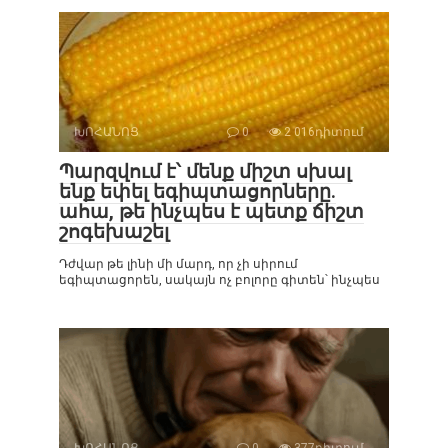
ԽՈՀԱՆՈՑ
0
2 016դիտում
Պարզվում է՝ մենք միշտ սխալ
ենք եփել եգիպտացորները.
ահա, թե ինչպես է պետք ճիշտ
շոգեխաշել
Դժվար թե լինի մի մարդ, որ չի սիրում
եգիպտացորեն, սակայն ոչ բոլորը գիտեն՝ ինչպես
ԽՈՀԱՆՈՑ
0
377դիտում