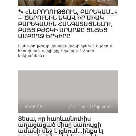
🐾 «ՆԵՐՈՂՈՒԹՅՈՒՆ, ԲԱՐԵԿԱՄ…»
— ԾԵՐՈՒՆԻՆ ԵԿԱՎ ԻՐ ՄԻԱԿ
ԲԱՐԵԿԱՄԻՆ ՀԱՆԳՍՏԱՑՆԵԼՈՒ,
ԲԱՅՑ ԲԺՇԿԻ ԱՐԱՐՔԸ ՑՆՑԵՑ
ԱՄԲՈՂՋ ԵՐԿԻՐԸ
Տանը լռությունը միանգամից չի իջնում։ Սկզբում
հեռախոսը ավելի քիչ է զանգում։ Հետո
երեխաներն ու
ԽՈՀԱՆՈՑ
0
1 106դիտում
Տեսա, որ հարևանուհիս
աղացացած միսը սառույցի
ամանի մեջ է լցնում․․․ինքս էլ