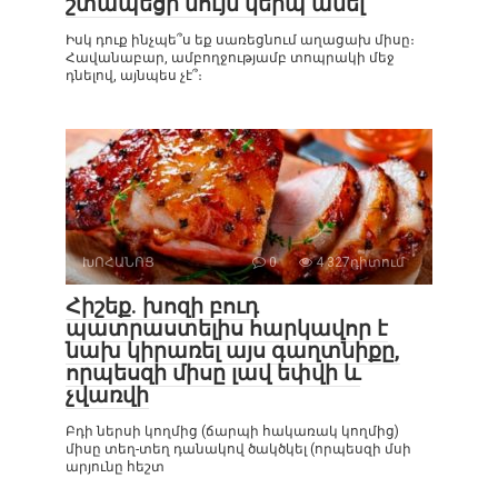
շտապեցի նույն կերպ անել
Իսկ դուք ինչպե՞ս եք սառեցնում աղացախ միսը։
Հավանաբար, ամբողջությամբ տոպրակի մեջ
դնելով, այնպես չէ՞։
ԽՈՀԱՆՈՑ
0
4 327դիտում
Հիշեք. խոզի բուդ
պատրաստելիս հարկավոր է
նախ կիրառել այս գաղտնիքը,
որպեսզի միսը լավ եփվի և
չվառվի
Բդի ներսի կողմից (ճարպի հակառակ կողմից)
միսը տեղ-տեղ դանակով ծակծկել (որպեսզի մսի
արյունը հեշտ