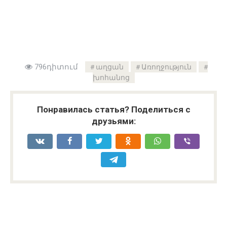
796դիտում
աղցան
Առողջություն
խոհանոց
Понравилась статья? Поделиться с
друзьями: