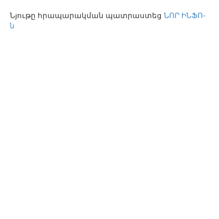
Նյութը հրապարակման պատրաստեց
ՆՈՐ ԻՆՖՈ-
ն