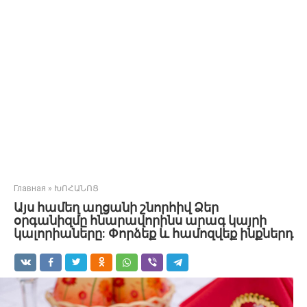
Главная
»
ԽՈՀԱՆՈՑ
Այս համեղ աղցանի շնորհիվ Ձեր
օրգանիզմը հնարավորինս արագ կայրի
կալորիաները: Փորձեք և համոզվեք ինքներդ