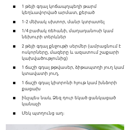
1 թեյի գդալ կոճապղպեղի թարմ
կեղևավորված արմատ, քերած
1-2 մեխակ սխտոր, մանր կտրատել
1/4 բաժակ ռեհանի, մաղադանոսի կամ
նեխուրի տերևներ
2 թեյի գդալ քնջութի սերմեր (ամրացնում է
ոսկորները, մազերը և ազատում շաքարի
կախվածությունից)
1 ճաշի գդալ թթվասեր, ձիթապտղի յուղ կամ
կտավատի յուղ,
1 ճաշի գդալ կիտրոնի հյութ կամ խնձորի
քացախ
ինչպես նաև Ձեզ դուր եկած ցանկացած
կանաչի
Մեկ պտղունց աղ։