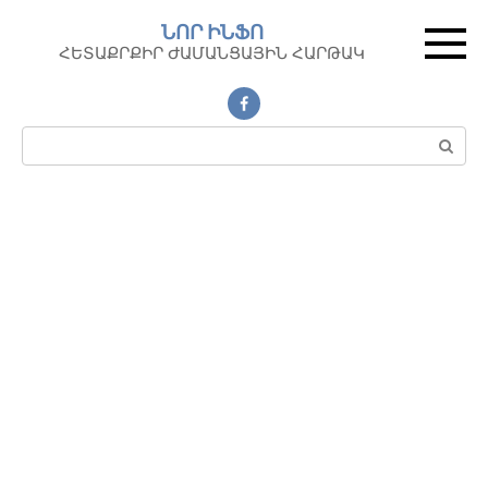
Перейти
ՆՈՐ ԻՆՖՈ
к
ՀԵՏԱՔՐՔԻՐ ԺԱՄԱՆՑԱՅԻՆ ՀԱՐԹԱԿ
контенту
Поиск: