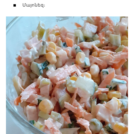
Մայոնեզ։