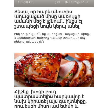
ԽՈՀԱՆՈՑ
0
1 102դիտում
Տեսա, որ հարևանուհիս
աղացացած միսը սառույցի
ամանի մեջ է լցնում․․․ինքս էլ
շտապեցի նույն կերպ անել
Իսկ դուք ինչպե՞ս եք սառեցնում աղացախ միսը։
Հավանաբար, ամբողջությամբ տոպրակի մեջ
դնելով, այնպես չէ՞։
ԽՈՀԱՆՈՑ
0
4 321դիտում
Հիշեք. խոզի բուդ
պատրաստելիս հարկավոր է
նախ կիրառել այս գաղտնիքը,
որպեսզի միսը լավ եփվի և