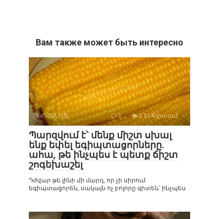
Вам также может быть интересно
ԽՈՀԱՆՈՑ
0
2 014դիտում
Պարզվում է՝ մենք միշտ սխալ
ենք եփել եգիպտացորները.
ահա, թե ինչպես է պետք ճիշտ
շոգեխաշել
Դժվար թե լինի մի մարդ, որ չի սիրում
եգիպտացորեն, սակայն ոչ բոլորը գիտեն՝ ինչպես