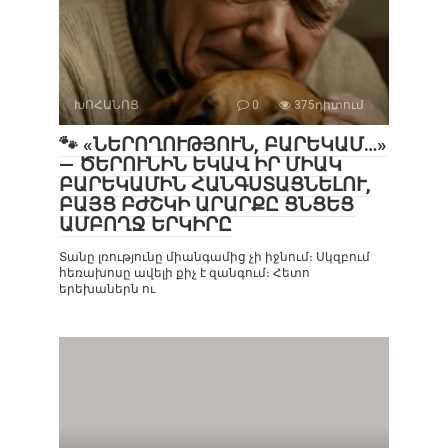
ԽՈՀԱՆՈՑ
0
375դիտում
🐾 «ՆԵՐՈՂՈՒԹՅՈՒՆ, ԲԱՐԵԿԱՄ…»
— ԾԵՐՈՒՆԻՆ ԵԿԱՎ ԻՐ ՄԻԱԿ
ԲԱՐԵԿԱՄԻՆ ՀԱՆԳՍՏԱՑՆԵԼՈՒ,
ԲԱՅՑ ԲԺՇԿԻ ԱՐԱՐՔԸ ՑՆՑԵՑ
ԱՄԲՈՂՋ ԵՐԿԻՐԸ
Տանը լռությունը միանգամից չի իջնում։ Սկզբում
հեռախոսը ավելի քիչ է զանգում։ Հետո
երեխաներն ու