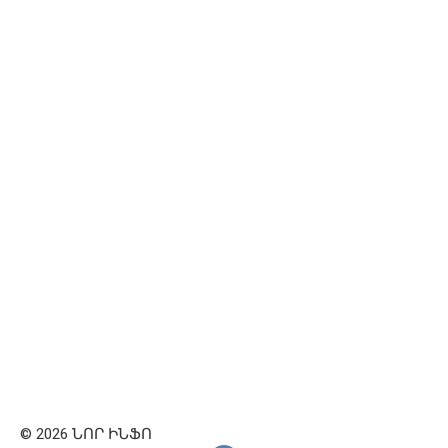
© 2026 ՆՈՐ ԻՆՖՈ