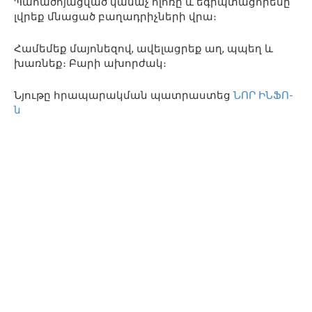
Պահածոյացված կանաչ ոլոռը և եգիպտացորենը
լվրեք մնացած բաղադրիչների վրա։
Համեմեք մայոնեզով, ավելացրեք աղ, պպեղ և
խառնեք։ Բարի ախորժակ։
Նյութը հրապարակման պատրաստեց
ՆՈՐ ԻՆՖՈ-
ն