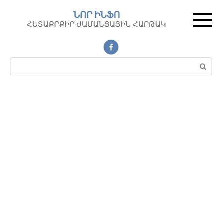
Перейти
ՆՈՐ ԻՆՖՈ
к
ՀԵՏԱՔՐՔԻՐ ԺԱՄԱՆՑԱՅԻՆ ՀԱՐԹԱԿ
контенту
Поиск: