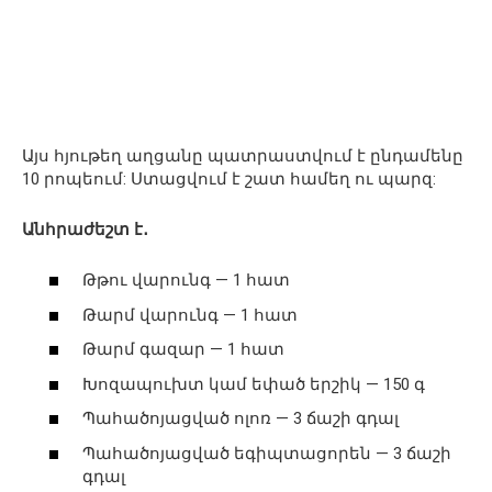
Այս հյութեղ աղցանը պատրաստվում է ընդամենը
10 րոպեում: Ստացվում է շատ համեղ ու պարզ:
Անհրաժեշտ է․
Թթու վարունգ — 1 հատ
Թարմ վարունգ — 1 հատ
Թարմ գազար — 1 հատ
Խոզապուխտ կամ եփած երշիկ — 150 գ
Պահածոյացված ոլոռ — 3 ճաշի գդալ
Պահածոյացված եգիպտացորեն — 3 ճաշի
գդալ