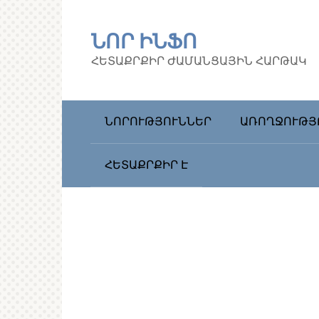
Перейти
к
ՆՈՐ ԻՆՖՈ
контенту
ՀԵՏԱՔՐՔԻՐ ԺԱՄԱՆՑԱՅԻՆ ՀԱՐԹԱԿ
ՆՈՐՈՒԹՅՈՒՆՆԵՐ
ԱՌՈՂՋՈՒԹՅ
ՀԵՏԱՔՐՔԻՐ Է