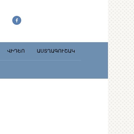
ՎԻԴԵՈ
ԱՍՏՂԱԳՈՒՇԱԿ