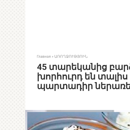
Главная
»
ԱՌՈՂՋՈՒԹՅՈԻՆ
45 տարեկանից բար
խորհուրդ են տալիս
պարտադիր ներառել