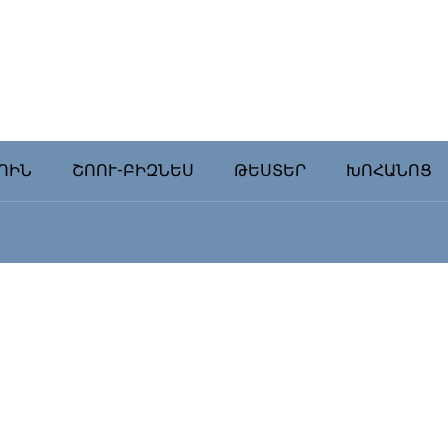
ՈԻՆ
ՇՈՈՒ-ԲԻԶՆԵՍ
ԹԵՍՏԵՐ
ԽՈՀԱՆՈՑ