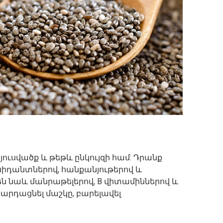
ուսվածք և թեթև ընկույզի համ: Դրանք
սիդանտներով, հանքանյութերով և
ն նաև մանրաթելերով, B վիտամիններով և
սարդացնել մաշկը, բարելավել