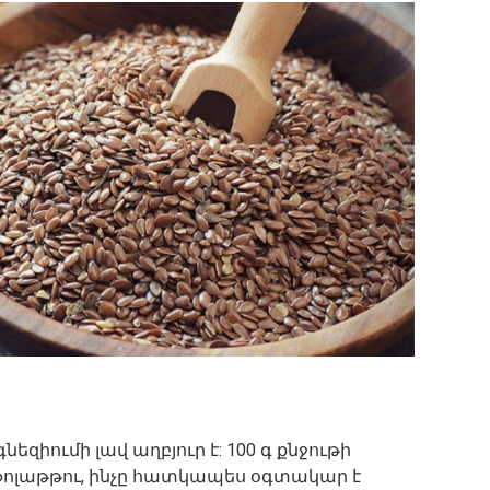
եզիումի լավ աղբյուր է: 100 գ քնջութի
 ֆոլաթթու, ինչը հատկապես օգտակար է