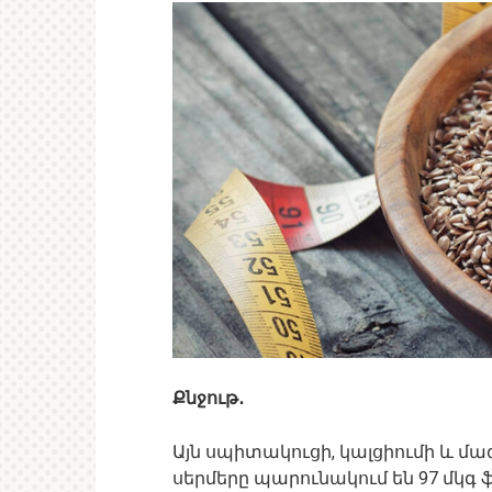
Քնջութ․
Այն սպիտակուցի, կալցիումի և մագն
սերմերը պարունակում են 97 մկգ