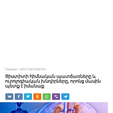
Главная
»
ԱՌՈՂՋՈՒԹՅՈԻՆ
Ցիստիտի հիմնական պատճառները և
ուրոլոգիական խնդիրները, որոնց մասին
պետք է իմանաք