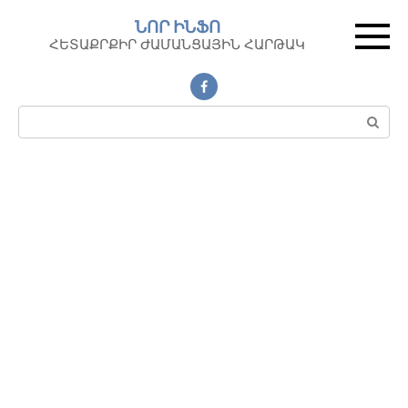
Перейти
ՆՈՐ ԻՆՖՈ
к
ՀԵՏԱՔՐՔԻՐ ԺԱՄԱՆՑԱՅԻՆ ՀԱՐԹԱԿ
контенту
Поиск: