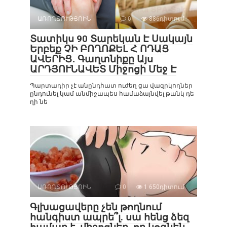
ԱՌՈՂՋՈՒԹՅՈԻՆ
0
886դիտում
Տատիկս 90 Տարեկան Է Սակայն
Երբեք ՉԻ ԲՈՂՈՔԵԼ Հ ՈԴԱՑ
ԱՎԵՐԻՑ․ Գաղտնիքը Այս
ԱՐԴՅՈՒՆԱՎԵՏ Միջոցի Մեջ Է
Պարտադիր չէ անընդհատ ուժեղ ցա վազրկողներ
ընդունել կամ անմիջապես համաձայնվել թանկ դե
ղի նե
ԱՌՈՂՋՈՒԹՅՈԻՆ
0
1 650դիտում
Գլխացավերը չեն թողնում
հանգիստ ապրե՞լ. սա հենց ձեզ