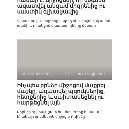
համար է. միջոցներ, որ կօգնեն
ազատվել անգամ միգրենից ու
սաստիկ գլխացավից
Գլխացավը և միգրենը կարող են ի հայտ գալ ամեն
պահի և դրանցով տառապողները վստահ
ԱՌՈՂՋՈՒԹՅՈԻՆ
0
2 167դիտում
Ինչպես բրնձի միջոցով մաքրել
մաշկը, ազատվել պզուկներից,
հետքերից և սպիտակեցնել ու
հարթեցնել այն
Բրինձը ոչ միայն շատ համեղ մթերք է, նաև այն
հիանալի կոսմետիկ միջոց է։ Բրինձը