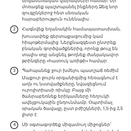
միզասեռական վարակների համար: Մի
մոռացեք պաշտպանել ինքներդ Ձեզ նոր
զուգընկերոջ հետ սեռական
հարաբերություն ունենալիս:
Հագնվեք եղանակին համապատասխան,
խուսափեք գերտաքացումից կամ
հիպոթերմայից: Ներքնազգեստ ընտրեք
բնական գործվածքներից, որոնք թույլ են
տալիս օդը անցնել, թողնեք ժանյակավոր
թրինգերը «հատուկ առիթի» համար:
Պահպանեք ջուր խմելու պատշաճ ռեժիմ:
Մաքուր ջուրն օրգանիզմից հեռացնում է
աղն ու նստվածքները, նվազեցնում
ուրոլիտիասի ռիսկը: Բայց մի
ծանրաբեռնեք երիկամները հեղուկի
ավելցուկային ընդունմամբ. Օպտիմալ
օրական ծավալը, ըստ բժիշկների, 1,5-ից 2,5
լիտր է:
Մի օգտագործեք միզամուղ միջոցներ՝