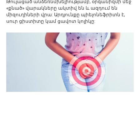
Թուլացած անձեռնմխելիությամբ, օրգանիզմի մեջ
«քնած» վարակները ակտիվ են և ազդում են
միզուղիների վրա: Արդյունքը պիելոնեֆրիտն է,
սուր ցիստիտը կամ ցավոտ կոլիկը: