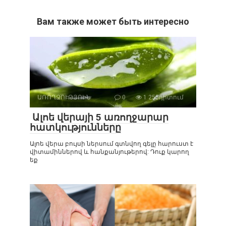
Вам также может быть интересно
ԱՌՈՂՋՈՒԹՅՈԻՆ
0
1 255դիտում
Ալոե վերայի 5 առողջարար
հատկությունները
Ալոե վերա բույսի ներսում գտնվող գելը հարուստ է
վիտամիններով և հանքանյութերով: Դուք կարող
եք