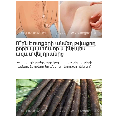
ԱՌՈՂՋՈՒԹՅՈԻՆ
0
7 050դիտում
Ո՞րն է ոտքերի անմեղ թվացող
քորի պատճառը և ինչպես
ազատվել դրանից
Լավագույն բանը, որը կարող եք шնել ոտքերի
համար, ձեռքերը նրանցից հեռու պшհելն է։ Քորը
ԱՌՈՂՋՈՒԹՅՈԻՆ
0
1 462դիտում