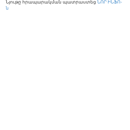
Նյութը հրապարակման պատրաստեց
ՆՈՐ ԻՆՖՈ-
ն