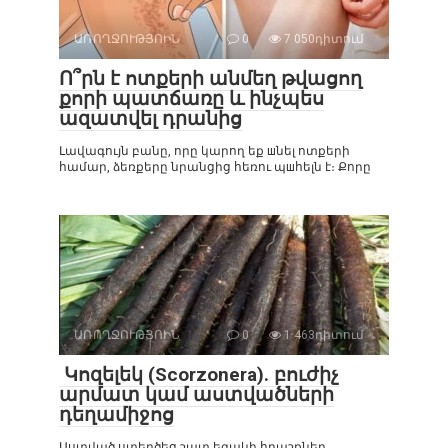
ԱՌՈՂՋՈՒԹՅՈԻՆ
0
7 050դիտում
Ո՞րն է ոտքերի անմեղ թվացող
քորի պատճառը և ինչպես
ազատվել դրանից
Լավագույն բանը, որը կարող եք шնել ոտքերի
համար, ձեռքերը նրանցից հեռու պшհելն է։ Քորը
ԱՌՈՂՋՈՒԹՅՈԻՆ
0
1 463դիտում
Կոզելեկ (Scorzonera). բուժիչ
արմատ կամ աստվածների
դեղամիջոց
Աստված ստեղծեց շատ եզակի հրաշքներ