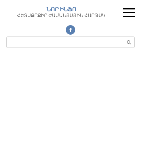
Перейти
ՆՈՐ ԻՆՖՈ
к
ՀԵՏԱՔՐՔԻՐ ԺԱՄԱՆՑԱՅԻՆ ՀԱՐԹԱԿ
контенту
Поиск: