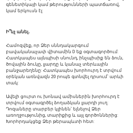
գենետիկայի կամ թերությունների պատճառով,
կամ երկուսն էլ:
Ի՞նչ անել․
Համոզվեք, որ Ձեր սննդակարգում
բավականաչափ վիտամին D եք օգտագործում:
Հատկապես այնպիսի սնունդ, ինչպիսիք են ձուն,
ծովային ձուկը, լյարդը և կանաչ տերևային
բանջարեղենը: Հատկապես խորհուրդ է տրվում
օրեկան առնվազն 20 րոպե գտնվել դրսում՝ արևի
տակ:
Ավելի ցուրտ ու խոնավ ամիսներին խորհուրդ է
տրվում օգտագրծել ձողաձկան լյարդի յուղ:
Դոզաները տարբեր կլինեն՝ ելնելով Ձեր
առողջությունից, տարիքից և այլ գործոններից:
Խորհրդակցեք Ձեր թերապևտի հետ: