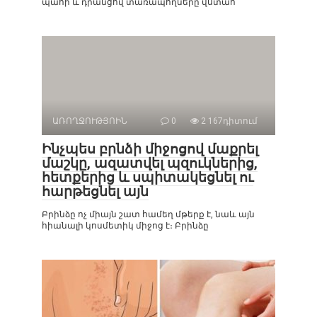
պահի և դրանցով տառապողները վստահ
ԱՌՈՂՋՈՒԹՅՈԻՆ
0
2 167դիտում
Ինչպես բրնձի միջոցով մաքրել
մաշկը, ազատվել պզուկներից,
հետքերից և սպիտակեցնել ու
հարթեցնել այն
Բրինձը ոչ միայն շատ համեղ մթերք է, նաև այն
հիանալի կոսմետիկ միջոց է։ Բրինձը