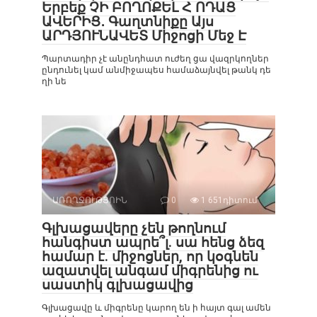
Երբեք ՉԻ ԲՈՂՈՔԵԼ Հ ՈԴԱՑ
ԱՎԵՐԻՑ․ Գաղտնիքը Այս
ԱՐԴՅՈՒՆԱՎԵՏ Միջոցի Մեջ Է
Պարտադիր չէ անընդհատ ուժեղ ցա վազրկողներ
ընդունել կամ անմիջապես համաձայնվել թանկ դե
ղի նե
ԱՌՈՂՋՈՒԹՅՈԻՆ
0
1 651դիտում
Գլխացավերը չեն թողնում
հանգիստ ապրե՞լ. սա հենց ձեզ
համար է. միջոցներ, որ կօգնեն
ազատվել անգամ միգրենից ու
սաստիկ գլխացավից
Գլխացավը և միգրենը կարող են ի հայտ գալ ամեն