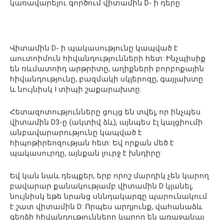
կառավարելու գործում վիտամին D- ի դերը:
Վիտամին D- ի պակասությունը կապված է
աուտոիմուն հիվանդությունների հետ: Ինչպիսիք
են ռևմատոիդ արթրիտը, աղիքների բորբոքային
հիվանդությունը, բազմակի սկլերոզը, գայլախտը
և նույնիսկ I տիպի շաքարախտը:
Հետազոտությունները ցույց են տվել, որ ինչպես
վիտամին D3-ը (ակտիվ ձև), այնպես էլ կալցիումի
անբավարարությունը կապված է
հիպոթիրեոզության հետ: Եվ որքան մեծ է
պակասուրդը, այնքան լուրջ է խնդիրը:
Եվ կան նաև դեպքեր, երբ որոշ մարդիկ չեն կարող
բավարար քանակությամբ վիտամին D կլանել,
նույնիսկ եթե նրանց սննդակարգը պարունակում
է շատ վիտամին D: Որպես արդյունք, վահանաձև
գեղձի հիվանդությունները կարող են առաջանալ