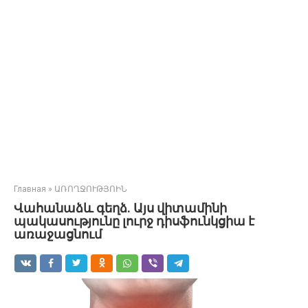
Главная
»
ԱՌՈՂՋՈՒԹՅՈԻՆ
Վահանաձև գեղձ. Այս վիտամինի
պակասությունը լուրջ դիսֆունկցիա է
առաջացնում