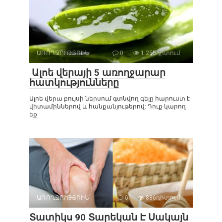
ԱՌՈՂՋՈՒԹՅՈԻՆ
0
1 255դիտում
Ալոե վերայի 5 առողջարար
հատկությունները
Ալոե վերա բույսի ներսում գտնվող գելը հարուստ է
վիտամիններով և հանքանյութերով: Դուք կարող
եք
ԱՌՈՂՋՈՒԹՅՈԻՆ
0
886դիտում
Տատիկս 90 Տարեկան Է Սակայն