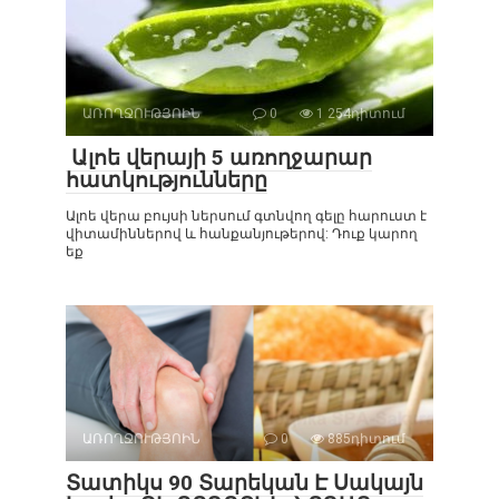
ԱՌՈՂՋՈՒԹՅՈԻՆ
0
1 254դիտում
Ալոե վերայի 5 առողջարար
հատկությունները
Ալոե վերա բույսի ներսում գտնվող գելը հարուստ է
վիտամիններով և հանքանյութերով: Դուք կարող
եք
ԱՌՈՂՋՈՒԹՅՈԻՆ
0
885դիտում
Տատիկս 90 Տարեկան Է Սակայն