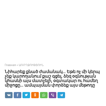
Главная
»
ԱՌՈՂՋՈՒԹՅՈԻՆ
Նիհարեք քնած ժամանակ… Եթե ոչ մի կերպ
չեք կարողանում քաշ գցել, ձեզ օգնության
կհասնի այս մատչելի, օգտակար ու համեղ
միջոցը… ամպայման փորձեք այս մեթոդը