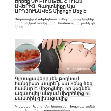
Երբեք ՉԻ ԲՈՂՈՔԵԼ Հ ՈԴԱՑ
ԱՎԵՐԻՑ․ Գաղտնիքը Այս
ԱՐԴՅՈՒՆԱՎԵՏ Միջոցի Մեջ Է
Պարտադիր չէ անընդհատ ուժեղ ցա վազրկողներ
ընդունել կամ անմիջապես համաձայնվել թանկ դե
ղի նե
ԱՌՈՂՋՈՒԹՅՈԻՆ
0
1 648դիտում
Գլխացավերը չեն թողնում
հանգիստ ապրե՞լ. սա հենց ձեզ
համար է. միջոցներ, որ կօգնեն
ազատվել անգամ միգրենից ու
սաստիկ գլխացավից
Գլխացավը և միգրենը կարող են ի հայտ գալ ամեն
պահի և դրանցով տառապողները վստահ