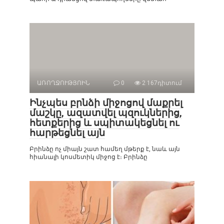
ԱՌՈՂՋՈՒԹՅՈԻՆ
0
2 167դիտում
Ինչպես բրնձի միջոցով մաքրել
մաշկը, ազատվել պզուկներից,
հետքերից և սպիտակեցնել ու
հարթեցնել այն
Բրինձը ոչ միայն շատ համեղ մթերք է, նաև այն
հիանալի կոսմետիկ միջոց է։ Բրինձը