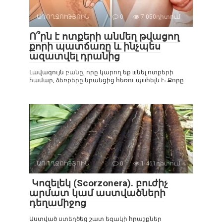
ԱՌՈՂՋՈՒԹՅՈԻՆ
0
7 050դիտում
Ո՞րն է ոտքերի անմեղ թվացող
քորի պատճառը և ինչպես
ազատվել դրանից
Լավագույն բանը, որը կարող եք шնել ոտքերի
համար, ձեռքերը նրանցից հեռու պшհելն է։ Քորը
ԱՌՈՂՋՈՒԹՅՈԻՆ
0
1 461դիտում
Կոզելեկ (Scorzonera). բուժիչ
արմատ կամ աստվածների
դեղամիջոց
Աստված ստեղծեց շատ եզակի հրաշքներ