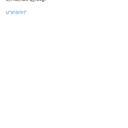
ԱՂԲՅՈՒՐ