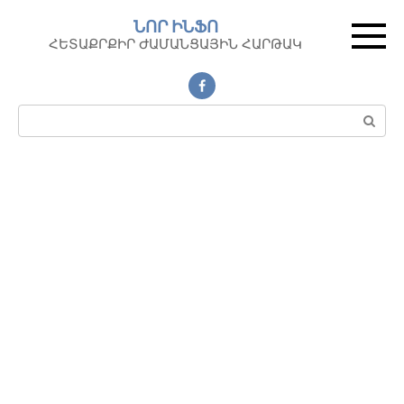
Перейти
ՆՈՐ ԻՆՖՈ
к
ՀԵՏԱՔՐՔԻՐ ԺԱՄԱՆՑԱՅԻՆ ՀԱՐԹԱԿ
контенту
Поиск: