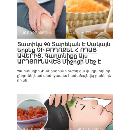
ԱՌՈՂՋՈՒԹՅՈԻՆ
0
877դիտում
Տատիկս 90 Տարեկան Է Սակայն
Երբեք ՉԻ ԲՈՂՈՔԵԼ Հ ՈԴԱՑ
ԱՎԵՐԻՑ․ Գաղտնիքը Այս
ԱՐԴՅՈՒՆԱՎԵՏ Միջոցի Մեջ Է
Պարտադիր չէ անընդհատ ուժեղ ցա վազրկողներ
ընդունել կամ անմիջապես համաձայնվել թանկ դե
ղի նե
ԱՌՈՂՋՈՒԹՅՈԻՆ
0
1 642դիտում