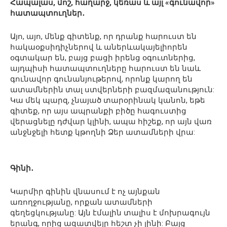
Հապալաս, մոշ, հաղարջ, կեռաս և այլ «գունավոր»
հատապտուղներ․
Այո, այո, մենք գիտենք, որ դրանք հարուստ են
հակաօքսիդիչներով և աներևակայելիորեն
օգտակար են, բայց բացի իրենց օգուտներից,
այդպիսի հատապտուղները հարուստ են նաև
գունավոր գունանյութերով, որոնք կարող են
ատամներին տալ ստվերների բազմազանություն:
Կա մեկ պարզ, չնայած տարօրինակ կանոն, եթե
գիտեք, որ այս ապրանքի բիծը հագուստից
վերացնելը դժվար կլինի, ապա հիշեք, որ այն վառ
անջնջելի հետք կթողնի Ձեր ատամների վրա:
Գինի․
Կարմիր գինին վնասում է ոչ այնքան
առողջությանը, որքան ատամների
գեղեցկությանը: Այն էմալին տալիս է մոխրագույն
երանգ, որից ազատվելը հեշտ չի լինի: Բայց