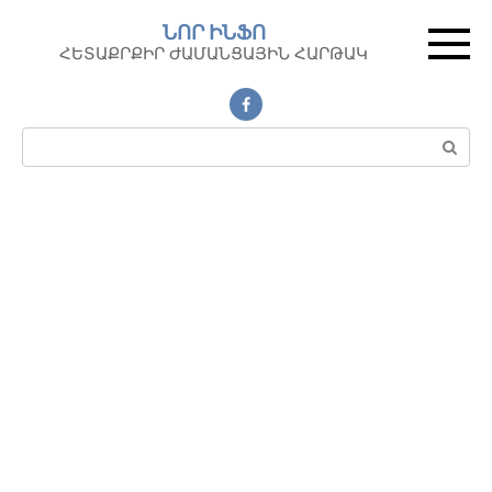
Перейти
ՆՈՐ ԻՆՖՈ
к
ՀԵՏԱՔՐՔԻՐ ԺԱՄԱՆՑԱՅԻՆ ՀԱՐԹԱԿ
контенту
Поиск: