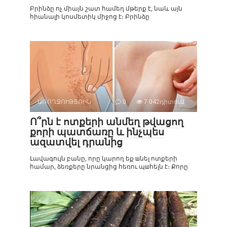
Բրինձը ոչ միայն շատ համեղ մթերք է, նաև այն
հիանալի կոսմետիկ միջոց է։ Բրինձը
ԱՌՈՂՋՈՒԹՅՈԻՆ
0
7 042դիտում
Ո՞րն է ոտքերի անմեղ թվացող
քորի պատճառը և ինչպես
ազատվել դրանից
Լավագույն բանը, որը կարող եք шնել ոտքերի
համար, ձեռքերը նրանցից հեռու պшհելն է։ Քորը