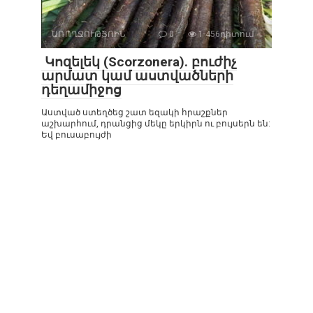
ԱՌՈՂՋՈՒԹՅՈԻՆ
0
1 456դիտում
Կոզելեկ (Scorzonera). բուժիչ
արմատ կամ աստվածների
դեղամիջոց
Աստված ստեղծեց շատ եզակի հրաշքներ
աշխարհում, դրանցից մեկը երկիրն ու բույսերն են:
Եվ բուսաբույժի