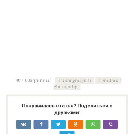
1 003դիտում
Առողջություն
բուժում է
բնությունը
Понравилась статья? Поделиться с
друзьями: