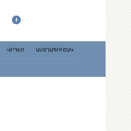
ՎԻԴԵՈ
ԱՍՏՂԱԳՈՒՇԱԿ