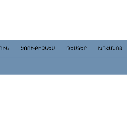
ՈԻՆ
ՇՈՈՒ-ԲԻԶՆԵՍ
ԹԵՍՏԵՐ
ԽՈՀԱՆՈՑ