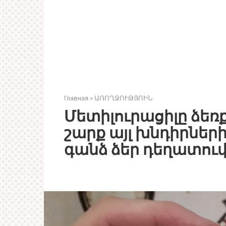
Главная
»
ԱՌՈՂՋՈՒԹՅՈԻՆ
Մետիլուրացիլը ձեռք
շարք այլ խնդիրներ
գանձ ձեր դեղատու