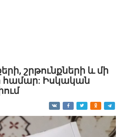
երի, շրթունքների և մի
ի համար: Իսկական
փում