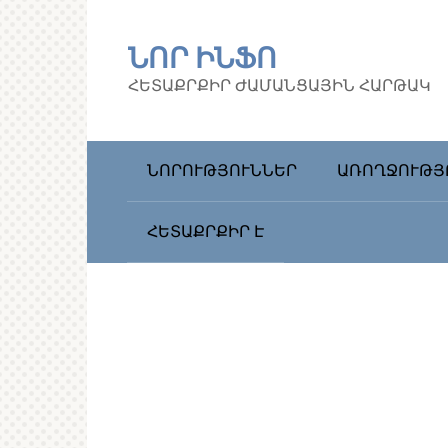
Перейти
к
ՆՈՐ ԻՆՖՈ
контенту
ՀԵՏԱՔՐՔԻՐ ԺԱՄԱՆՑԱՅԻՆ ՀԱՐԹԱԿ
ՆՈՐՈՒԹՅՈՒՆՆԵՐ
ԱՌՈՂՋՈՒԹՅ
ՀԵՏԱՔՐՔԻՐ Է