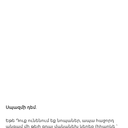
Սպազմի դեմ.
Եթե ​​Դուք ունենում եք նոպաներ, ապա հաջորդ
անգամ մի թեյի գդալ մանանեխ կերեք (իհարկե ՝