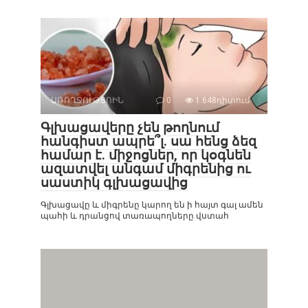
ԱՌՈՂՋՈՒԹՅՈԻՆ
0
1 648դիտում
Գլխացավերը չեն թողնում
հանգիստ ապրե՞լ. սա հենց ձեզ
համար է. միջոցներ, որ կօգնեն
ազատվել անգամ միգրենից ու
սաստիկ գլխացավից
Գլխացավը և միգրենը կարող են ի հայտ գալ ամեն
պահի և դրանցով տառապողները վստահ