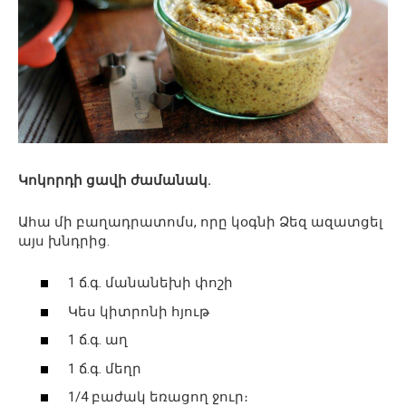
Կոկորդի ցավի ժամանակ.
Ահա մի բաղադրատոմս, որը կօգնի Ձեզ ազատցել
այս խնդրից.
1 ճ.գ. մանանեխի փոշի
Կես կիտրոնի հյութ
1 ճ.գ. աղ
1 ճ.գ. մեղր
1/4 բաժակ եռացող ջուր։