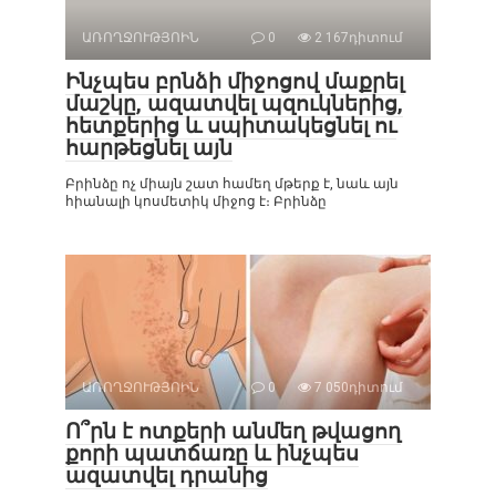
ԱՌՈՂՋՈՒԹՅՈԻՆ
0
2 167դիտում
Ինչպես բրնձի միջոցով մաքրել
մաշկը, ազատվել պզուկներից,
հետքերից և սպիտակեցնել ու
հարթեցնել այն
Բրինձը ոչ միայն շատ համեղ մթերք է, նաև այն
հիանալի կոսմետիկ միջոց է։ Բրինձը
ԱՌՈՂՋՈՒԹՅՈԻՆ
0
7 050դիտում
Ո՞րն է ոտքերի անմեղ թվացող
քորի պատճառը և ինչպես
ազատվել դրանից