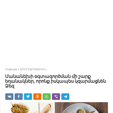
Главная
»
ԱՌՈՂՋՈՒԹՅՈԻՆ
Մանանեխի օգտագործման մի շարք
եղանակներ, որոնք իսկապես կզարմացնեն
Ձեզ