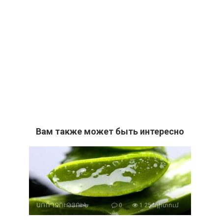
Вам также может быть интересно
ԱՌՈՂՋՈՒԹՅՈԻՆ
0
1 254դիտում