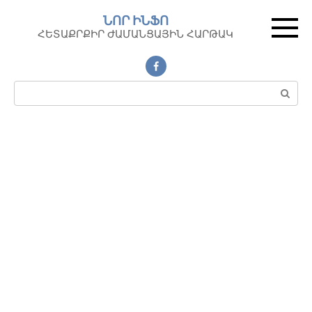
Перейти
ՆՈՐ ԻՆՖՈ
к
ՀԵՏԱՔՐՔԻՐ ԺԱՄԱՆՑԱՅԻՆ ՀԱՐԹԱԿ
контенту
Поиск: