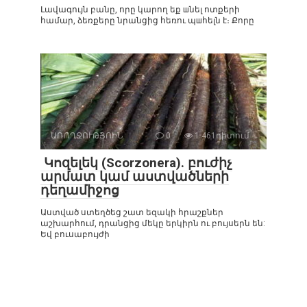
Լավագույն բանը, որը կարող եք шնել ոտքերի
համար, ձեռքերը նրանցից հեռու պшհելն է։ Քորը
ԱՌՈՂՋՈՒԹՅՈԻՆ
0
1 461դիտում
Կոզելեկ (Scorzonera). բուժիչ
արմատ կամ աստվածների
դեղամիջոց
Աստված ստեղծեց շատ եզակի հրաշքներ
աշխարհում, դրանցից մեկը երկիրն ու բույսերն են:
Եվ բուսաբույժի