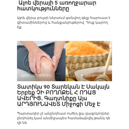
Ալոե վերայի 5 առողջարար
հատկությունները
Ալոե վերա բույսի ներսում գտնվող գելը հարուստ է
վիտամիններով և հանքանյութերով: Դուք կարող
եք
ԱՌՈՂՋՈՒԹՅՈԻՆ
0
885դիտում
Տատիկս 90 Տարեկան Է Սակայն
Երբեք ՉԻ ԲՈՂՈՔԵԼ Հ ՈԴԱՑ
ԱՎԵՐԻՑ․ Գաղտնիքը Այս
ԱՐԴՅՈՒՆԱՎԵՏ Միջոցի Մեջ Է
Պարտադիր չէ անընդհատ ուժեղ ցա վազրկողներ
ընդունել կամ անմիջապես համաձայնվել թանկ դե
ղի նե