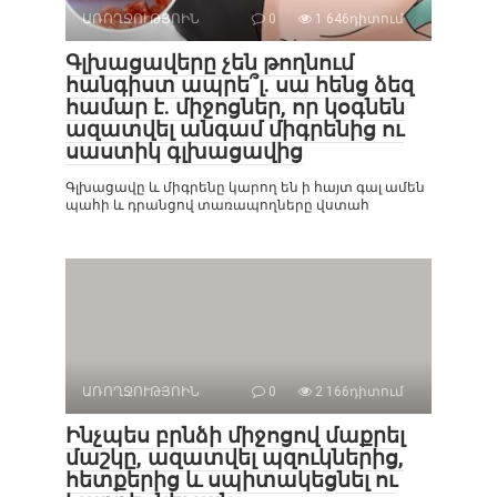
ԱՌՈՂՋՈՒԹՅՈԻՆ
0
1 646դիտում
Գլխացավերը չեն թողնում
հանգիստ ապրե՞լ. սա հենց ձեզ
համար է. միջոցներ, որ կօգնեն
ազատվել անգամ միգրենից ու
սաստիկ գլխացավից
Գլխացավը և միգրենը կարող են ի հայտ գալ ամեն
պահի և դրանցով տառապողները վստահ
ԱՌՈՂՋՈՒԹՅՈԻՆ
0
2 166դիտում
Ինչպես բրնձի միջոցով մաքրել
մաշկը, ազատվել պզուկներից,
հետքերից և սպիտակեցնել ու