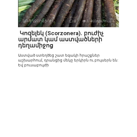
ԱՌՈՂՋՈՒԹՅՈԻՆ
0
1 460դիտում
Կոզելեկ (Scorzonera). բուժիչ
արմատ կամ աստվածների
դեղամիջոց
Աստված ստեղծեց շատ եզակի հրաշքներ
աշխարհում, դրանցից մեկը երկիրն ու բույսերն են:
Եվ բուսաբույժի