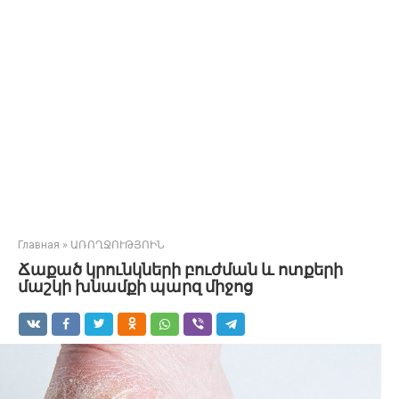
Главная
»
ԱՌՈՂՋՈՒԹՅՈԻՆ
Ճաքած կրունկների բուժման և ոտքերի
մաշկի խնամքի պարզ միջոց