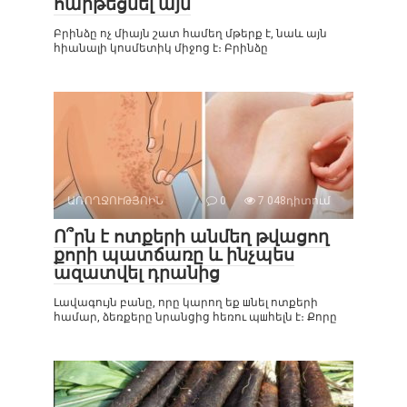
հարթեցնել այն
Բրինձը ոչ միայն շատ համեղ մթերք է, նաև այն
հիանալի կոսմետիկ միջոց է։ Բրինձը
ԱՌՈՂՋՈՒԹՅՈԻՆ
0
7 048դիտում
Ո՞րն է ոտքերի անմեղ թվացող
քորի պատճառը և ինչպես
ազատվել դրանից
Լավագույն բանը, որը կարող եք шնել ոտքերի
համար, ձեռքերը նրանցից հեռու պшհելն է։ Քորը