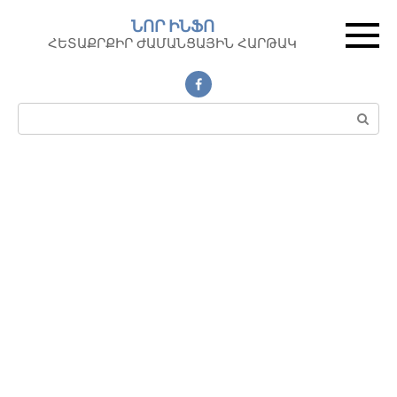
Перейти
ՆՈՐ ԻՆՖՈ
к
ՀԵՏԱՔՐՔԻՐ ԺԱՄԱՆՑԱՅԻՆ ՀԱՐԹԱԿ
контенту
Поиск: