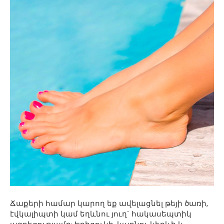
Ճաքերի համար կարող եք ավելացնել թեյի ծառի,
էվկալիպտի կամ եղևնու յուղ` հակասեպտիկ