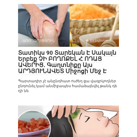
ԱՌՈՂՋՈՒԹՅՈԻՆ
0
883դիտում
Տատիկս 90 Տարեկան Է Սակայն
Երբեք ՉԻ ԲՈՂՈՔԵԼ Հ ՈԴԱՑ
ԱՎԵՐԻՑ․ Գաղտնիքը Այս
ԱՐԴՅՈՒՆԱՎԵՏ Միջոցի Մեջ Է
Պարտադիր չէ անընդհատ ուժեղ ցա վազրկողներ
ընդունել կամ անմիջապես համաձայնվել թանկ դե
ղի նե