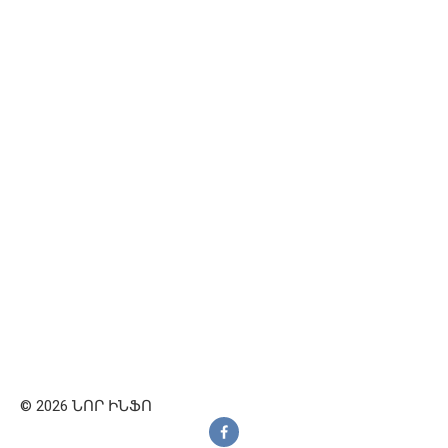
© 2026 ՆՈՐ ԻՆՖՈ