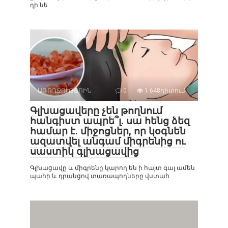
ղի նե
ԱՌՈՂՋՈՒԹՅՈԻՆ
0
1 648դիտում
Գլխացավերը չեն թողնում
հանգիստ ապրե՞լ. սա հենց ձեզ
համար է. միջոցներ, որ կօգնեն
ազատվել անգամ միգրենից ու
սաստիկ գլխացավից
Գլխացավը և միգրենը կարող են ի հայտ գալ ամեն
պահի և դրանցով տառապողները վստահ