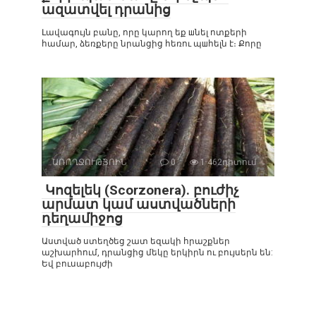
ազատվել դրանից
Լավագույն բանը, որը կարող եք шնել ոտքերի
համար, ձեռքերը նրանցից հեռու պшհելն է։ Քորը
ԱՌՈՂՋՈՒԹՅՈԻՆ
0
1 462դիտում
Կոզելեկ (Scorzonera). բուժիչ
արմատ կամ աստվածների
դեղամիջոց
Աստված ստեղծեց շատ եզակի հրաշքներ
աշխարհում, դրանցից մեկը երկիրն ու բույսերն են:
Եվ բուսաբույժի