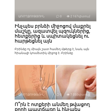
ԱՌՈՂՋՈՒԹՅՈԻՆ
0
2 167դիտում
Ինչպես բրնձի միջոցով մաքրել
մաշկը, ազատվել պզուկներից,
հետքերից և սպիտակեցնել ու
հարթեցնել այն
Բրինձը ոչ միայն շատ համեղ մթերք է, նաև այն
հիանալի կոսմետիկ միջոց է։ Բրինձը
ԱՌՈՂՋՈՒԹՅՈԻՆ
0
7 050դիտում
Ո՞րն է ոտքերի անմեղ թվացող
քորի պատճառը և ինչպես