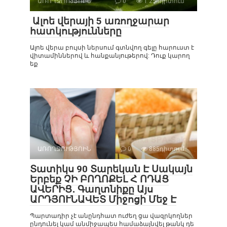
ԱՌՈՂՋՈՒԹՅՈԻՆ
0
1 254դիտում
Ալոե վերայի 5 առողջարար
հատկությունները
Ալոե վերա բույսի ներսում գտնվող գելը հարուստ է
վիտամիններով և հանքանյութերով: Դուք կարող
եք
ԱՌՈՂՋՈՒԹՅՈԻՆ
0
885դիտում
Տատիկս 90 Տարեկան Է Սակայն
Երբեք ՉԻ ԲՈՂՈՔԵԼ Հ ՈԴԱՑ
ԱՎԵՐԻՑ․ Գաղտնիքը Այս
ԱՐԴՅՈՒՆԱՎԵՏ Միջոցի Մեջ Է
Պարտադիր չէ անընդհատ ուժեղ ցա վազրկողներ
ընդունել կամ անմիջապես համաձայնվել թանկ դե