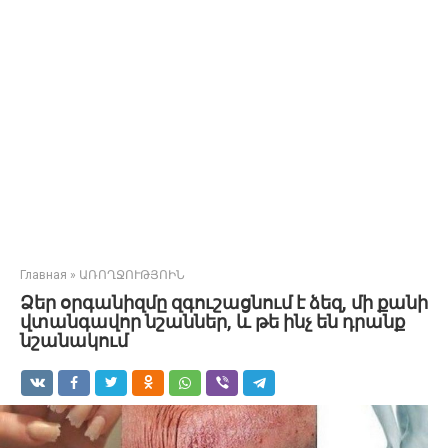
Главная
»
ԱՌՈՂՋՈՒԹՅՈԻՆ
Ձեր օրգանիզմը զգուշացնում է ձեզ, մի քանի
վտանգավոր նշաններ, և թե ինչ են դրանք
նշանակում