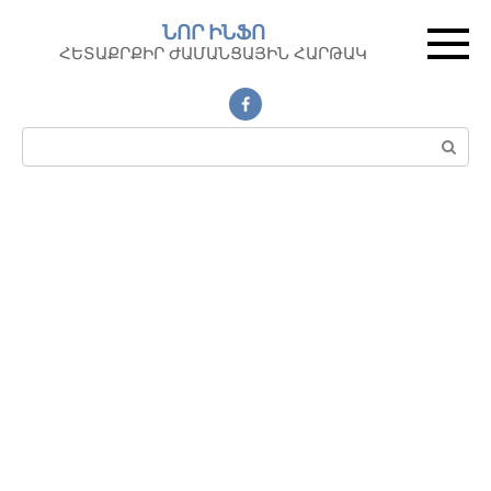
Перейти
ՆՈՐ ԻՆՖՈ
к
ՀԵՏԱՔՐՔԻՐ ԺԱՄԱՆՑԱՅԻՆ ՀԱՐԹԱԿ
контенту
Поиск: