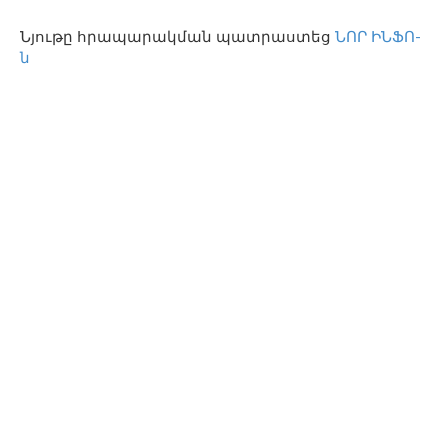
Նյութը հրապարակման պատրաստեց
ՆՈՐ ԻՆՖՈ-
ն