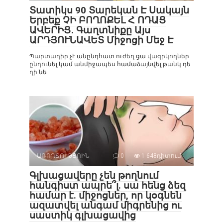
Տատիկս 90 Տարեկան Է Սակայն
Երբեք ՉԻ ԲՈՂՈՔԵԼ Հ ՈԴԱՑ
ԱՎԵՐԻՑ․ Գաղտնիքը Այս
ԱՐԴՅՈՒՆԱՎԵՏ Միջոցի Մեջ Է
Պարտադիր չէ անընդհատ ուժեղ ցա վազրկողներ
ընդունել կամ անմիջապես համաձայնվել թանկ դե
ղի նե
ԱՌՈՂՋՈՒԹՅՈԻՆ
0
1 648դիտում
Գլխացավերը չեն թողնում
հանգիստ ապրե՞լ. սա հենց ձեզ
համար է. միջոցներ, որ կօգնեն
ազատվել անգամ միգրենից ու
սաստիկ գլխացավից