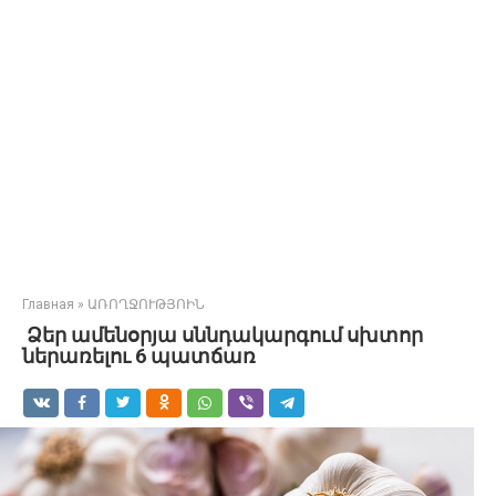
Главная
»
ԱՌՈՂՋՈՒԹՅՈԻՆ
Ձեր ամենօրյա սննդակարգում սխտոր
ներառելու 6 պատճառ