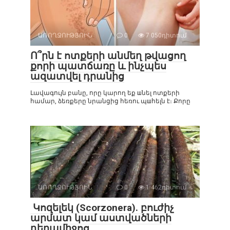
ԱՌՈՂՋՈՒԹՅՈԻՆ
0
7 050դիտում
Ո՞րն է ոտքերի անմեղ թվացող
քորի պատճառը և ինչպես
ազատվել դրանից
Լավագույն բանը, որը կարող եք шնել ոտքերի
համար, ձեռքերը նրանցից հեռու պшհելն է։ Քորը
ԱՌՈՂՋՈՒԹՅՈԻՆ
0
1 462դիտում
Կոզելեկ (Scorzonera). բուժիչ
արմատ կամ աստվածների
դեղամիջոց