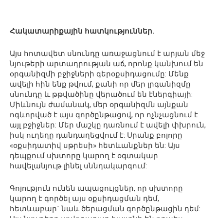
Հակատարիքային հատկություններ.
Այս հոտավետ սնունդը առաջացնում է արյան մեջ
նյութերի արտադրության աճ, որոնք կանխում են
օրգանիզմի բջիջների գերօքսիդացումը: Մենք
ավելի հին ենք թվում, քանի որ մեր լրգանիզմը
սնունդը և թթվածինը վերածում են էներգիայի:
Միևնույն ժամանակ, մեր օրգանիզմն այնքան
ոգևորված է այս գործընթացով, որ ոչնչացնում է
այլ բջիջներ: Մեր մաշկը դառնում է ավելի փխրուն,
իսկ ուղեղը դանդաղեցվում է: Սրանք բոլորը
«օքսիդատիվ սթրեսի» հետևանքներ են: Այս
դեպքում սխտորը կարող է օգտակար
հավելանյութ լինել սննդակարգում:
Գոյություն ունեն ապացույցներ, որ սխտորը
կարող է գործել այս օքսիդացման դեմ,
հետևաբար` նաև ծերացման գործընթացին դեմ: