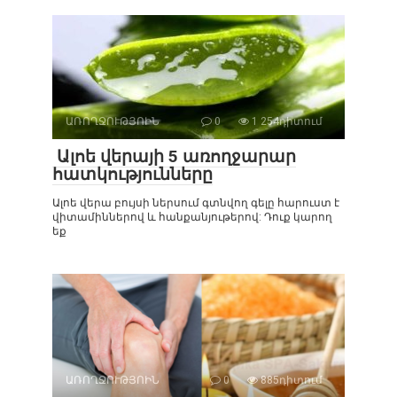
ԱՌՈՂՋՈՒԹՅՈԻՆ
0
1 254դիտում
Ալոե վերայի 5 առողջարար
հատկությունները
Ալոե վերա բույսի ներսում գտնվող գելը հարուստ է
վիտամիններով և հանքանյութերով: Դուք կարող
եք
ԱՌՈՂՋՈՒԹՅՈԻՆ
0
885դիտում