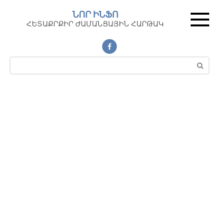
Перейти
ՆՈՐ ԻՆՖՈ
к
ՀԵՏԱՔՐՔԻՐ ԺԱՄԱՆՑԱՅԻՆ ՀԱՐԹԱԿ
контенту
Поиск: