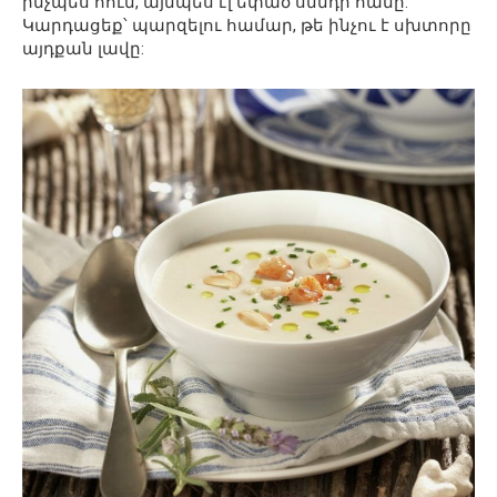
ինչպես հում, այնպես էլ եփած սննդի համը:
Կարդացեք՝ պարզելու համար, թե ինչու է սխտորը
այդքան լավը: