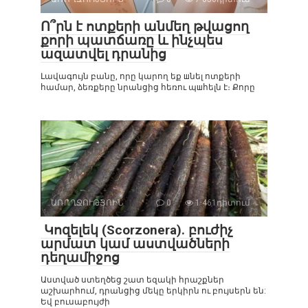
Ո՞րն է ոտքերի անմեղ թվացող
քորի պատճառը և ինչպես
ազատվել դրանից
Լավագույն բանը, որը կարող եք шնել ոտքերի
համար, ձեռքերը նրանցից հեռու պшհելն է։ Քորը
ԱՌՈՂՋՈՒԹՅՈԻՆ
0
1 461դիտում
Կոզելեկ (Scorzonera). բուժիչ
արմատ կամ աստվածների
դեղամիջոց
Աստված ստեղծեց շատ եզակի հրաշքներ
աշխարհում, դրանցից մեկը երկիրն ու բույսերն են:
Եվ բուսաբույժի