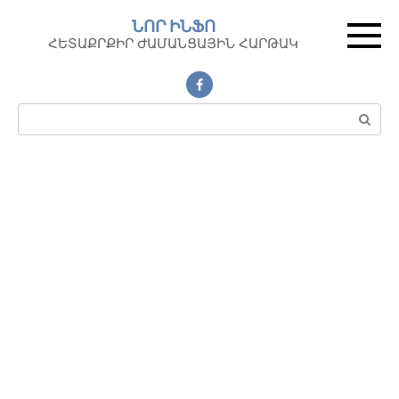
Перейти
ՆՈՐ ԻՆՖՈ
к
ՀԵՏԱՔՐՔԻՐ ԺԱՄԱՆՑԱՅԻՆ ՀԱՐԹԱԿ
контенту
Поиск: