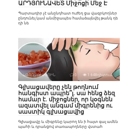
ԱՐԴՅՈՒՆԱՎԵՏ Միջոցի Մեջ Է
Պարտադիր չէ անընդհատ ուժեղ ցա վազրկողներ
ընդունել կամ անմիջապես համաձայնվել թանկ դե
ղի նե
ԱՌՈՂՋՈՒԹՅՈԻՆ
0
1 648դիտում
Գլխացավերը չեն թողնում
հանգիստ ապրե՞լ. սա հենց ձեզ
համար է. միջոցներ, որ կօգնեն
ազատվել անգամ միգրենից ու
սաստիկ գլխացավից
Գլխացավը և միգրենը կարող են ի հայտ գալ ամեն
պահի և դրանցով տառապողները վստահ