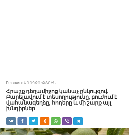
Главная
»
ԱՌՈՂՋՈՒԹՅՈԻՆ
Հրաշք դեղամիջոց կանաչ ընկույզով.
Բարելավում է տեսողությունը, բուժում է
վահանագեղձը, հոդերը և մի շարք այլ
խնդիրներ