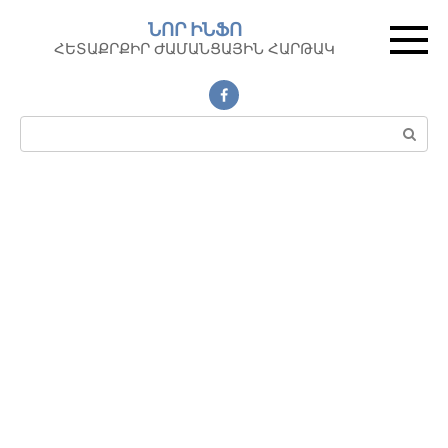
Перейти
ՆՈՐ ԻՆՖՈ
к
ՀԵՏԱՔՐՔԻՐ ԺԱՄԱՆՑԱՅԻՆ ՀԱՐԹԱԿ
контенту
Поиск: