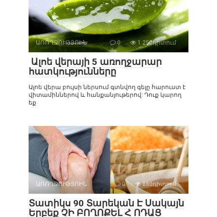
ԱՌՈՂՋՈՒԹՅՈԻՆ
0
1 250դիտում
Ալոե վերայի 5 առողջարար
հատկությունները
Ալոե վերա բույսի ներսում գտնվող գելը հարուստ է
վիտամիններով և հանքանյութերով: Դուք կարող
եք
ԱՌՈՂՋՈՒԹՅՈԻՆ
0
880դիտում
Տատիկս 90 Տարեկան Է Սակայն
Երբեք ՉԻ ԲՈՂՈՔԵԼ Հ ՈԴԱՑ