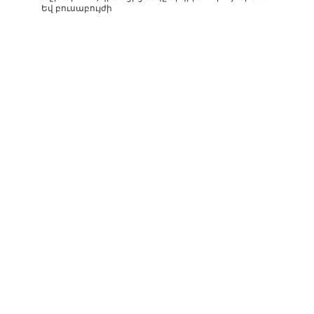
Եվ բուսաբույժի