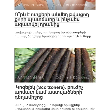
ԱՌՈՂՋՈՒԹՅՈԻՆ
0
7 045դիտում
Ո՞րն է ոտքերի անմեղ թվացող
քորի պատճառը և ինչպես
ազատվել դրանից
Լավագույն բանը, որը կարող եք шնել ոտքերի
համար, ձեռքերը նրանցից հեռու պшհելն է։ Քորը
ԱՌՈՂՋՈՒԹՅՈԻՆ
0
1 459դիտում
Կոզելեկ (Scorzonera). բուժիչ
արմատ կամ աստվածների
դեղամիջոց
Աստված ստեղծեց շատ եզակի հրաշքներ
աշխարհում, դրանցից մեկը երկիրն ու բույսերն են: