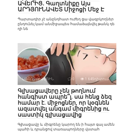
ԱՎԵՐԻՑ․ Գաղտնիքը Այս
ԱՐԴՅՈՒՆԱՎԵՏ Միջոցի Մեջ Է
Պարտադիր չէ անընդհատ ուժեղ ցա վազրկողներ
ընդունել կամ անմիջապես համաձայնվել թանկ դե
ղի նե
ԱՌՈՂՋՈՒԹՅՈԻՆ
0
1 645դիտում
Գլխացավերը չեն թողնում
հանգիստ ապրե՞լ. սա հենց ձեզ
համար է. միջոցներ, որ կօգնեն
ազատվել անգամ միգրենից ու
սաստիկ գլխացավից
Գլխացավը և միգրենը կարող են ի հայտ գալ ամեն
պահի և դրանցով տառապողները վստահ