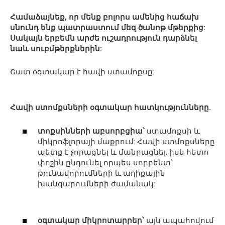
Համաձայնեք, որ մենք բոլորս ամենից հաճախ
սնունդ ենք պատրաստում մեզ ծանոթ մթերքից:
Սակայն երբեմն արժե ուշադրություն դարձնել
նաև սուբմթերքներին:
Շատ օգտակար է հավի ստամոքսը:
Հավի ստոմքսների օգտակար հատկությունները.
տոքսինների աբսորբցիա՝
ստամոքսի և
միկրոֆլորայի մաքրում: Հավի ստմոքսները
պետք է չորացնել և մանրացնել, իսկ հետո
փոշին ընդունել որպես սորբենտ՝
թունավորումների և աղիքային
խանգարումների ժամանակ:
օգտակար միկրոտարրեր՝
այն ապահովում