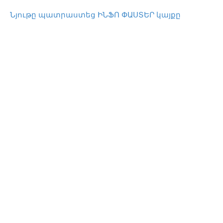
Նյութը պատրաստեց ԻՆՖՈ ՓԱՍՏԵՐ կայքը