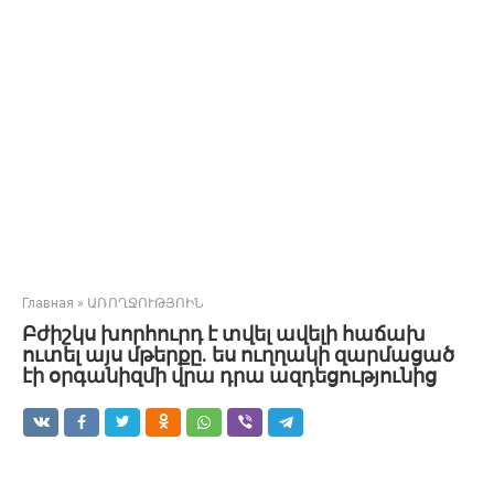
Главная
»
ԱՌՈՂՋՈՒԹՅՈԻՆ
Բժիշկս խորհուրդ է տվել ավելի հաճախ
ուտել այս մթերքը. ես ուղղակի զարմացած
էի օրգանիզմի վրա դրա ազդեցությունից