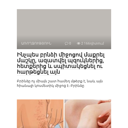
ԱՌՈՂՋՈՒԹՅՈԻՆ
0
2 166դիտում
Ինչպես բրնձի միջոցով մաքրել
մաշկը, ազատվել պզուկներից,
հետքերից և սպիտակեցնել ու
հարթեցնել այն
Բրինձը ոչ միայն շատ համեղ մթերք է, նաև այն
հիանալի կոսմետիկ միջոց է։ Բրինձը