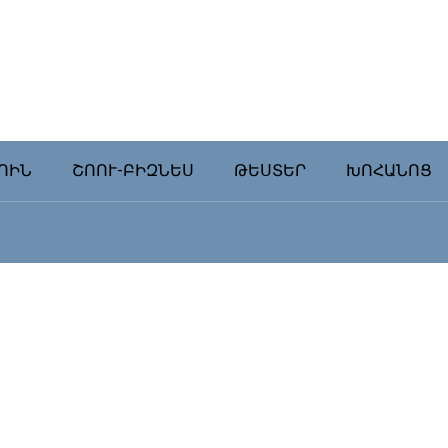
ՈԻՆ
ՇՈՈՒ-ԲԻԶՆԵՍ
ԹԵՍՏԵՐ
ԽՈՀԱՆՈՑ