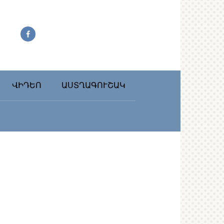
ՎԻԴԵՈ
ԱՍՏՂԱԳՈՒՇԱԿ