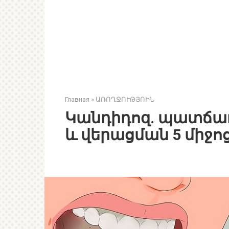
Главная
»
ԱՌՈՂՋՈՒԹՅՈԻՆ
Կանդիդոզ. պատճա
և վերացման 5 միջո