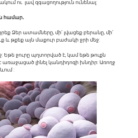
կում ու լավ զգացողություն ունենալ:
ն համար․
եք Ձեր ատամները, մի՛ լվացեք բերանը, մի՛
ւք և թքեք այն մաքուր բաժակի ջրի մեջ:
: Եթե ջուրը պղտորված է, կամ եթե թուքն
է առաջացած լինել կանդիդոզի խնդիր: Առողջ
ևում :