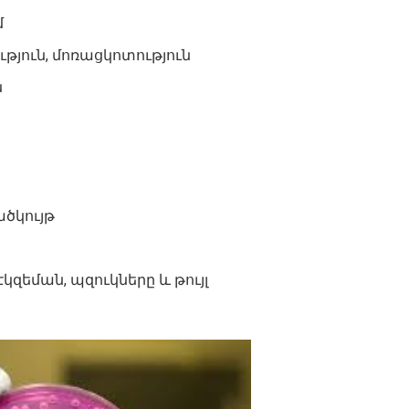
մ
թյուն, մոռացկոտություն
ն
ծկույթ
էկզեման, պզուկները և թույլ