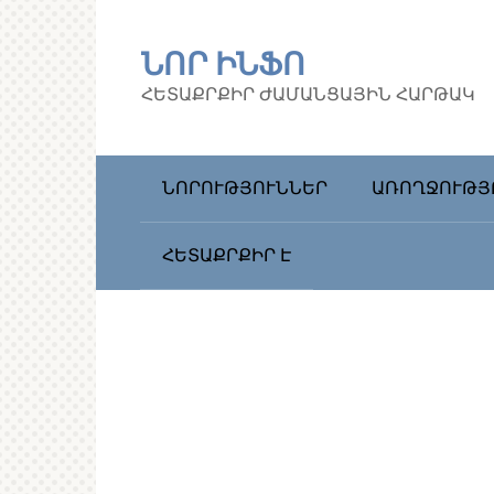
Перейти
к
ՆՈՐ ԻՆՖՈ
контенту
ՀԵՏԱՔՐՔԻՐ ԺԱՄԱՆՑԱՅԻՆ ՀԱՐԹԱԿ
ՆՈՐՈՒԹՅՈՒՆՆԵՐ
ԱՌՈՂՋՈՒԹՅ
ՀԵՏԱՔՐՔԻՐ Է