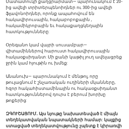
Մատատուկի քաղցրարմատ— պարունակում է 20-
ից ավելի տրիտերպենոիդներ ու 300-ից ավելի
ֆլավոնոիդներ, որոնք ապահովում են
հակավիրուսային, հակաբոբոքային ,
հակամիկրոբային եւ հակաքաղցկեղային
հատկությունները:
Օրեգանո կամ վայրի սուսամբար—
վիտամիններով հարուստ հակավիրուսային
հակաօքսիդանտ: Մի քանի կաթիլ յուղ ավելացրեք
ջրին կամ հյութին ու խմեք:
Անանուխ— պարունակում է մենթոլ, որը
թուլացնում է շնչառական ուղիների մկանները,
հզոր հակահիստամինային ու հակաօքսիդանտ
հատկություններով դուրս է բերում խորխը
թոքերից:
ԶԳՈՒՇԱՑՈՒՄ․ Այս նյութը նախատեսված է միայն
տեղեկատվական նպատակների համար: կայքից
ստացված տեղեկատվությունը չպետք է կիրառվի