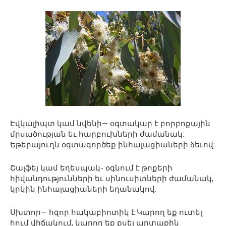
Էվկալիպտ կամ նվենի— օգտակար է բորբոքային
մրսածության եւ հարբուխների ժամանակ:
Եթերայուղն օգտագործեք ինհալացիաների ձեւով:
Շալֆեյ կամ եղեսպակ- օգնում է թոքերի
հիվանդությունների եւ սինուսիտների ժամանակ,
կրկին ինհալացիաների եղանակով:
Սխտոր— հզոր հակաբիոտիկ է:Կարող եք ուտել
հում վիճակում, կարող եք քսել արտաքին