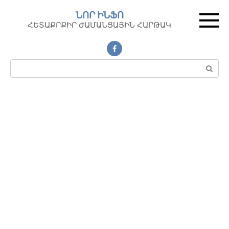
Перейти
ՆՈՐ ԻՆՖՈ
к
ՀԵՏԱՔՐՔԻՐ ԺԱՄԱՆՑԱՅԻՆ ՀԱՐԹԱԿ
контенту
Поиск: