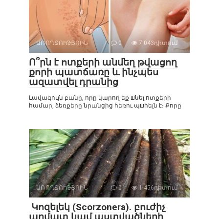
ԱՌՈՂՋՈՒԹՅՈԻՆ
0
7 043դիտում
Ո՞րն է ոտքերի անմեղ թվացող
քորի պատճառը և ինչպես
ազատվել դրանից
Լավագույն բանը, որը կարող եք шնել ոտքերի
համար, ձեռքերը նրանցից հեռու պшհելն է։ Քորը
ԱՌՈՂՋՈՒԹՅՈԻՆ
0
1 456դիտում
Կոզելեկ (Scorzonera). բուժիչ
արմատ կամ աստվածների