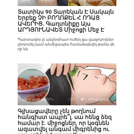
ԱՌՈՂՋՈՒԹՅՈԻՆ
0
878դիտում
Տատիկս 90 Տարեկան Է Սակայն
Երբեք ՉԻ ԲՈՂՈՔԵԼ Հ ՈԴԱՑ
ԱՎԵՐԻՑ․ Գաղտնիքը Այս
ԱՐԴՅՈՒՆԱՎԵՏ Միջոցի Մեջ Է
Պարտադիր չէ անընդհատ ուժեղ ցա վազրկողներ
ընդունել կամ անմիջապես համաձայնվել թանկ դե
ղի նե
ԱՌՈՂՋՈՒԹՅՈԻՆ
0
1 643դիտում
Գլխացավերը չեն թողնում
հանգիստ ապրե՞լ. սա հենց ձեզ
համար է. միջոցներ, որ կօգնեն
ազատվել անգամ միգրենից ու