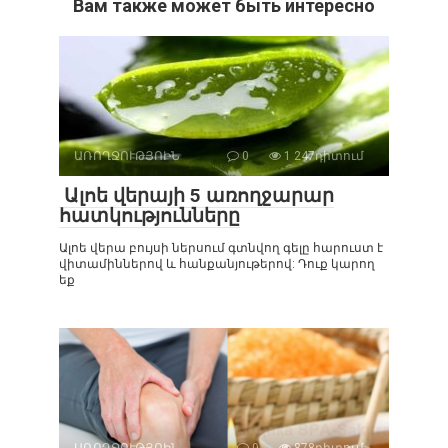
Вам также может быть интересно
ԱՌՈՂՋՈՒԹՅՈԻՆ
0
1 247դիտում
Ալոե վերայի 5 առողջարար
հատկությունները
Ալոե վերա բույսի ներսում գտնվող գելը հարուստ է
վիտամիններով և հանքանյութերով: Դուք կարող
եք