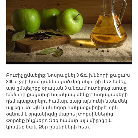
Բուժիչ ըմպելիք: Նոսրացնել 3 ճ.գ. խնձորի քացախ
300 գ ջրի կամ ցանկացած մրգահյութի մեջ: Խմեք
այս ըմպելիքը օրական 3 անգամ ուտելուց առաջ:
Խնձորի քացախը հոյակապ զենք է հոդացավերի
դեմ պայքարելու համար, բայց այն ունի նաև մեկ
այլ օգուտ: Այն նաև հզոր հակաօքսիդիչ է, որն
օգնում է օրգանիզմը մաքրել տոքսիններից:
Փորձեք ինքներդ Ձեզ համար այս միջոցը և
կիսվեք նաև Ձեր ընկերների հետ: