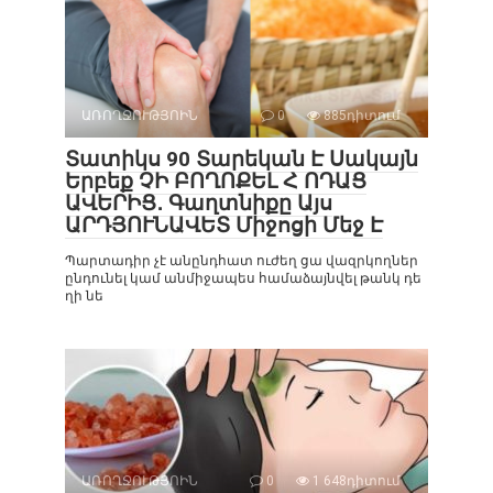
ԱՌՈՂՋՈՒԹՅՈԻՆ
0
885դիտում
Տատիկս 90 Տարեկան Է Սակայն
Երբեք ՉԻ ԲՈՂՈՔԵԼ Հ ՈԴԱՑ
ԱՎԵՐԻՑ․ Գաղտնիքը Այս
ԱՐԴՅՈՒՆԱՎԵՏ Միջոցի Մեջ Է
Պարտադիր չէ անընդհատ ուժեղ ցա վազրկողներ
ընդունել կամ անմիջապես համաձայնվել թանկ դե
ղի նե
ԱՌՈՂՋՈՒԹՅՈԻՆ
0
1 648դիտում