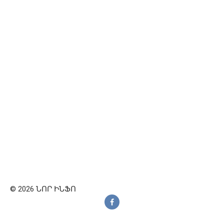
© 2026 ՆՈՐ ԻՆՖՈ