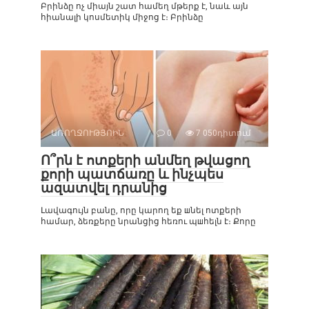
Բրինձը ոչ միայն շատ համեղ մթերք է, նաև այն
հիանալի կոսմետիկ միջոց է։ Բրինձը
ԱՌՈՂՋՈՒԹՅՈԻՆ
0
7 050դիտում
Ո՞րն է ոտքերի անմեղ թվացող
քորի պատճառը և ինչպես
ազատվել դրանից
Լավագույն բանը, որը կարող եք шնել ոտքերի
համար, ձեռքերը նրանցից հեռու պшհելն է։ Քորը