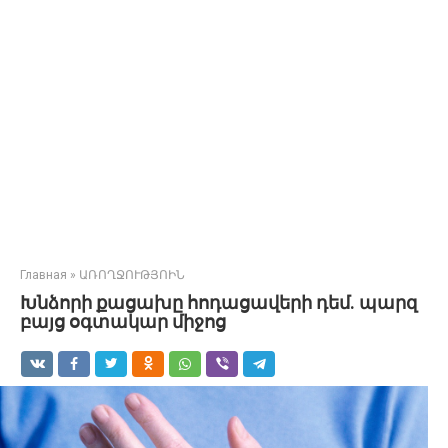
Главная
»
ԱՌՈՂՋՈՒԹՅՈԻՆ
Խնձորի քացախը հոդացավերի դեմ. պարզ
բայց օգտակար միջոց