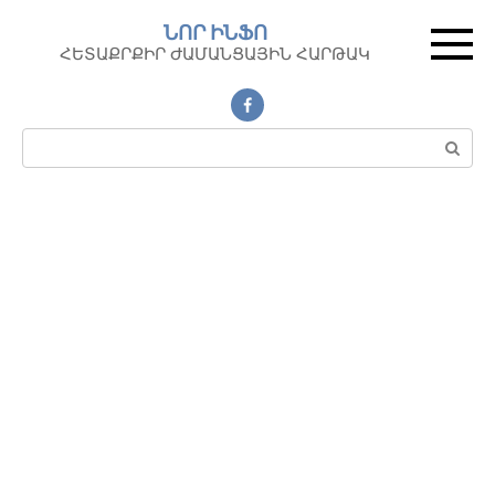
Перейти
ՆՈՐ ԻՆՖՈ
к
ՀԵՏԱՔՐՔԻՐ ԺԱՄԱՆՑԱՅԻՆ ՀԱՐԹԱԿ
контенту
Поиск: