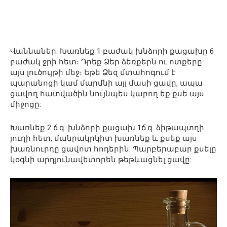
Վաննաներ. Խառնեք 1 բաժակ խնձորի քացախը 6
բաժակ ջրի հետ։ Դրեք Ձեր ձեռքերն ու ոտքերը
այս լուծույթի մեջ։ Եթե ​​Ձեզ մտահոգում է
պարանոցի կամ մարմնի այլ մասի ցավը, ապա
ցավող հատվածին նույնպես կարող եք քսե այս
միջոցը:
Խառնեք 2 ճ.գ. խնձորի քացախ 1ճ.գ. ձիթապտղի
յուղի հետ, մանրակրկիտ խառնեք և քսեք այս
խառնուրդը ցավոտ հոդերին: Պարբերաբար քսելը
կօգնի արդյունավետորեն թեթևացնել ցավը: