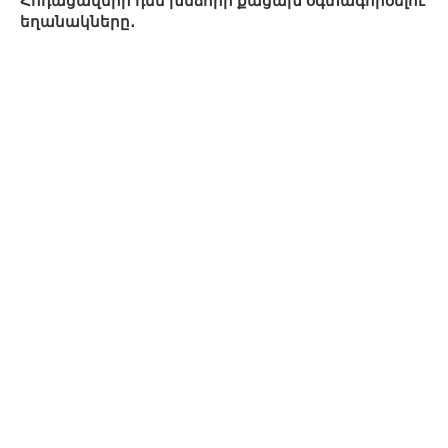
Հոդացավերի դեմ խնձորի քացախ օգտագործելու
եղանակները․