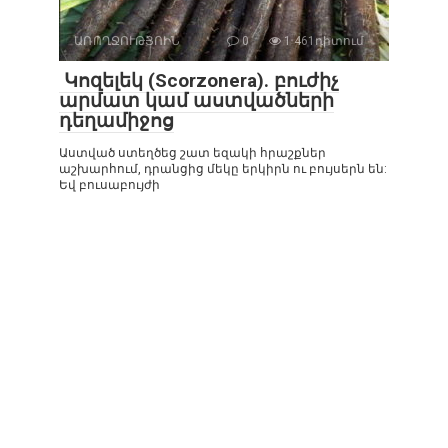
ԱՌՈՂՋՈՒԹՅՈԻՆ
0
1 461դիտում
Կոզելեկ (Scorzonera). բուժիչ
արմատ կամ աստվածների
դեղամիջոց
Աստված ստեղծեց շատ եզակի հրաշքներ
աշխարհում, դրանցից մեկը երկիրն ու բույսերն են:
Եվ բուսաբույժի