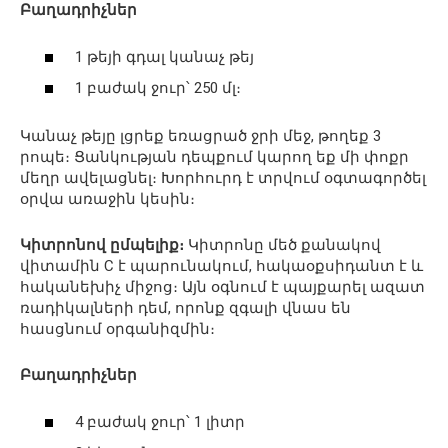
Բաղադրիչներ
1 թեյի գդալ կանաչ թեյ
1 բաժակ ջուր՝ 250 մլ։
Կանաչ թեյը լցրեք եռացրած ջրի մեջ, թողեք 3
րոպե։ Ցանկության դեպքում կարող եք մի փոքր
մեղր ավելացնել։ Խորհուրդ է տրվում օգտագործել
օրվա առաջին կեսին։
Կիտրոնով ըմպելիք։
Կիտրոնը մեծ քանակով
վիտամին C է պարունակում, հակաօքսիդանտ է և
հականեխիչ միջոց։ Այն օգնում է պայքարել ազատ
ռադիկալների դեմ, որոնք զգալի վնաս են
հասցնում օրգանիզմին։
Բաղադրիչներ
4 բաժակ ջուր՝ 1 լիտր