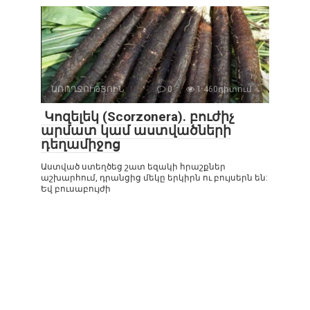
ԱՌՈՂՋՈՒԹՅՈԻՆ
0
1 460դիտում
Կոզելեկ (Scorzonera). բուժիչ
արմատ կամ աստվածների
դեղամիջոց
Աստված ստեղծեց շատ եզակի հրաշքներ
աշխարհում, դրանցից մեկը երկիրն ու բույսերն են:
Եվ բուսաբույժի