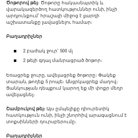
Ծոթորով թեյ
։ Ծոթորը հակասեպտիկ և
վարակազերծող հատկություններ ունի, ինչի
արդյունքում՝ հրաշալի միջոց է լյարդի
աշխատանքը լավացնելու համար։
Բաղադրիչներ
2 բաժակ ջուր՝ 500 մլ
2 թեյի գդալ մանրացրած ծոթոր։
Եռացրեք ջուրը, ավելացրեք ծոթորը։ Փակեք
տարան, թողեք 5 րոպե։ Անցրկացրեք մաղով։
Ցանկության դեպքում կարող եք մի փոքր մեղր
ավելացնել։
Շամբուկով թեյ։
Այս ըմպելիքը դիուրետիկ
հատկություն ունի, ինչի շնորհիվ արագացնում է
տոքսինների դուրսբերումը։
Բաղադրիչներ