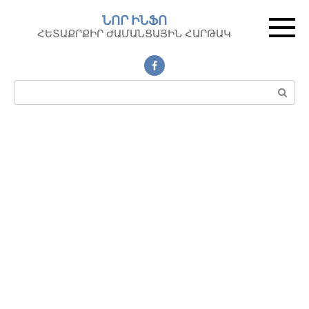
Перейти
ՆՈՐ ԻՆՖՈ
к
ՀԵՏԱՔՐՔԻՐ ԺԱՄԱՆՑԱՅԻՆ ՀԱՐԹԱԿ
контенту
Поиск: