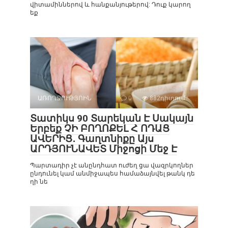
վիտամիններով և հանքանյութերով: Դուք կարող
եք
ԱՌՈՂՋՈՒԹՅՈԻՆ
0
882դիտում
Տատիկս 90 Տարեկան Է Սակայն
Երբեք ՉԻ ԲՈՂՈՔԵԼ Հ ՈԴԱՑ
ԱՎԵՐԻՑ․ Գաղտնիքը Այս
ԱՐԴՅՈՒՆԱՎԵՏ Միջոցի Մեջ Է
Պարտադիր չէ անընդհատ ուժեղ ցա վազրկողներ
ընդունել կամ անմիջապես համաձայնվել թանկ դե
ղի նե