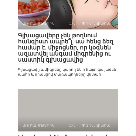
ԱՌՈՂՋՈՒԹՅՈԻՆ
0
1 646դիտում
Գլխացավերը չեն թողնում
հանգիստ ապրե՞լ. սա հենց ձեզ
համար է. միջոցներ, որ կօգնեն
ազատվել անգամ միգրենից ու
սաստիկ գլխացավից
Գլխացավը և միգրենը կարող են ի հայտ գալ ամեն
պահի և դրանցով տառապողները վստահ
ԱՌՈՂՋՈՒԹՅՈԻՆ
0
2 166դիտում