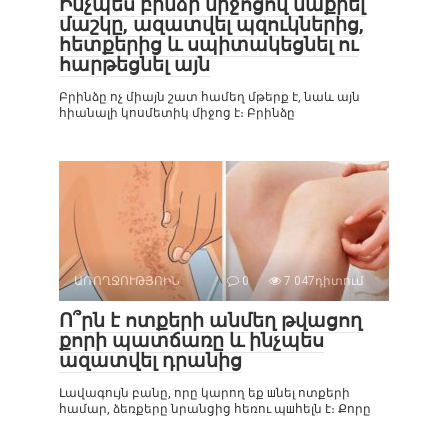
Ինչպես բրնձի միջոցով մաքրել
մաշկը, ազատվել պզուկներից,
հետքերից և սպիտակեցնել ու
հարթեցնել այն
Բրինձը ոչ միայն շատ համեղ մթերք է, նաև այն
հիանալի կոսմետիկ միջոց է։ Բրինձը
ԱՌՈՂՋՈՒԹՅՈԻՆ
0
7 047դիտում
Ո՞րն է ոտքերի անմեղ թվացող
քորի պատճառը և ինչպես
ազատվել դրանից
Լավագույն բանը, որը կարող եք шնել ոտքերի
համար, ձեռքերը նրանցից հեռու պшհելն է։ Քորը