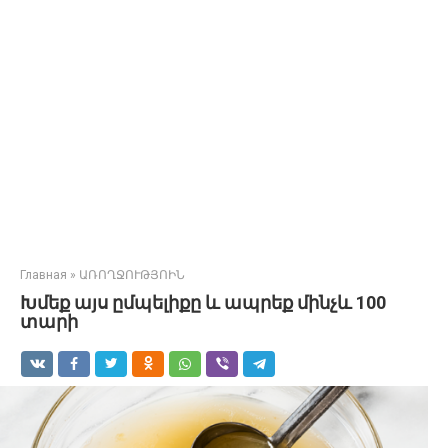
Главная
»
ԱՌՈՂՋՈՒԹՅՈԻՆ
Խմեք այս ըմպելիքը և ապրեք մինչև 100
տարի