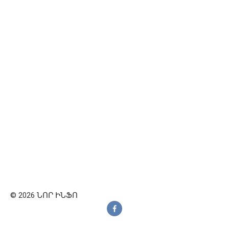
© 2026 ՆՈՐ ԻՆՖՈ