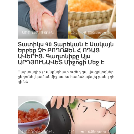
ԱՌՈՂՋՈՒԹՅՈԻՆ
0
880դիտում
Տատիկս 90 Տարեկան Է Սակայն
Երբեք ՉԻ ԲՈՂՈՔԵԼ Հ ՈԴԱՑ
ԱՎԵՐԻՑ․ Գաղտնիքը Այս
ԱՐԴՅՈՒՆԱՎԵՏ Միջոցի Մեջ Է
Պարտադիր չէ անընդհատ ուժեղ ցա վազրկողներ
ընդունել կամ անմիջապես համաձայնվել թանկ դե
ղի նե
ԱՌՈՂՋՈՒԹՅՈԻՆ
0
1 645դիտում