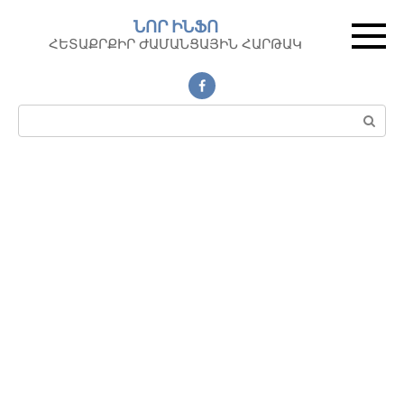
Перейти
ՆՈՐ ԻՆՖՈ
к
ՀԵՏԱՔՐՔԻՐ ԺԱՄԱՆՑԱՅԻՆ ՀԱՐԹԱԿ
контенту
Поиск: