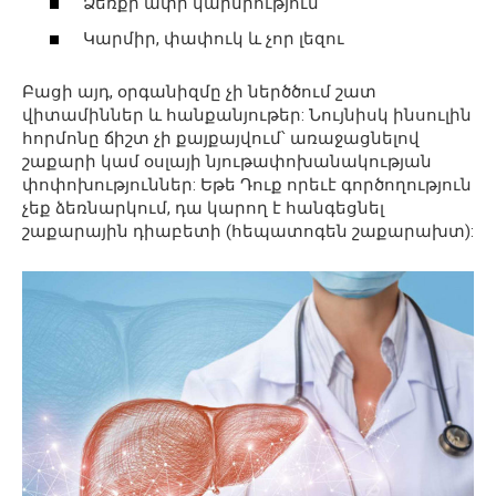
Ձեռքի ափի կարմրություն
Կարմիր, փափուկ և չոր լեզու
Բացի այդ, օրգանիզմը չի ներծծում շատ
վիտամիններ և հանքանյութեր: Նույնիսկ ինսուլին
հորմոնը ճիշտ չի քայքայվում՝ առաջացնելով
շաքարի կամ օսլայի նյութափոխանակության
փոփոխություններ: Եթե ​​Դուք որեւէ գործողություն
չեք ձեռնարկում, դա կարող է հանգեցնել
շաքարային դիաբետի (հեպատոգեն շաքարախտ):