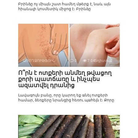
Բրինձը ոչ միայն շատ համեղ մթերք է, նաև այն
հիանալի կոսմետիկ միջոց է։ Բրինձը
ԱՌՈՂՋՈՒԹՅՈԻՆ
0
7 045դիտում
Ո՞րն է ոտքերի անմեղ թվացող
քորի պատճառը և ինչպես
ազատվել դրանից
Լավագույն բանը, որը կարող եք шնել ոտքերի
համար, ձեռքերը նրանցից հեռու պшհելն է։ Քորը