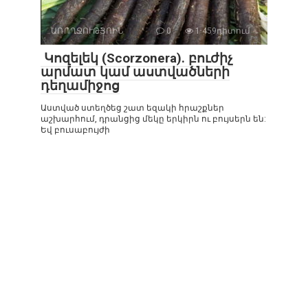
ԱՌՈՂՋՈՒԹՅՈԻՆ
0
1 459դիտում
Կոզելեկ (Scorzonera). բուժիչ
արմատ կամ աստվածների
դեղամիջոց
Աստված ստեղծեց շատ եզակի հրաշքներ
աշխարհում, դրանցից մեկը երկիրն ու բույսերն են:
Եվ բուսաբույժի