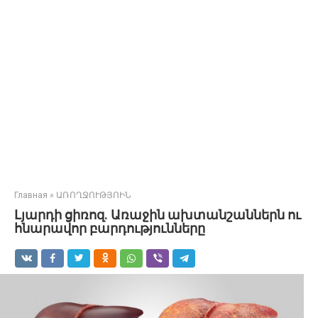
Главная
»
ԱՌՈՂՋՈՒԹՅՈԻՆ
Լյարդի ցիռոզ. Առաջին ախտանշաններն ու
հնարավոր բարդությունները