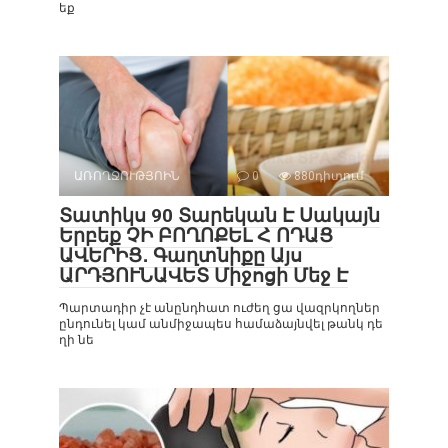
եք
ԱՌՈՂՋՈՒԹՅՈԻՆ
0
880դիտում
Տատիկս 90 Տարեկան Է Սակայն
Երբեք ՉԻ ԲՈՂՈՔԵԼ Հ ՈԴԱՑ
ԱՎԵՐԻՑ․ Գաղտնիքը Այս
ԱՐԴՅՈՒՆԱՎԵՏ Միջոցի Մեջ Է
Պարտադիր չէ անընդհատ ուժեղ ցա վազրկողներ
ընդունել կամ անմիջապես համաձայնվել թանկ դե
ղի նե