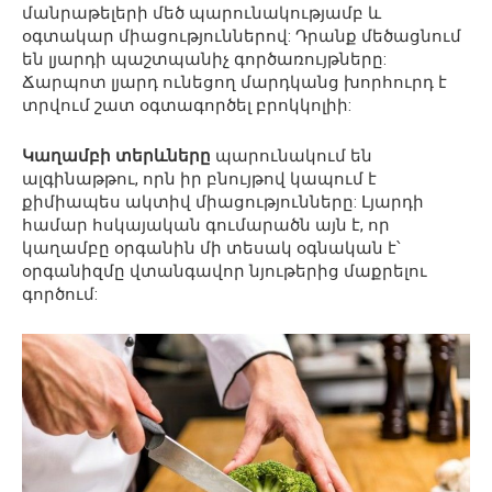
մանրաթելերի մեծ պարունակությամբ և
օգտակար միացություններով: Դրանք մեծացնում
են լյարդի պաշտպանիչ գործառույթները:
Ճարպոտ լյարդ ունեցող մարդկանց խորհուրդ է
տրվում շատ օգտագործել բրոկկոլիի:
Կաղամբի տերևները
պարունակում են
ալգինաթթու, որն իր բնույթով կապում է
քիմիապես ակտիվ միացությունները: Լյարդի
համար հսկայական գումարածն այն է, որ
կաղամբը օրգանին մի տեսակ օգնական է՝
օրգանիզմը վտանգավոր նյութերից մաքրելու
գործում: