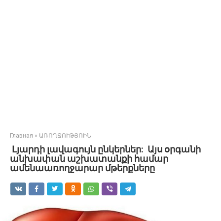
Главная
»
ԱՌՈՂՋՈՒԹՅՈԻՆ
Լյարդի լավագույն ընկերներ: Այս օրգանի
անխափան աշխատանքի համար
ամենաառողջարար մթերքները