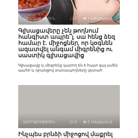
ԱՌՈՂՋՈՒԹՅՈԻՆ
0
1 645դիտում
Գլխացավերը չեն թողնում
հանգիստ ապրե՞լ. սա հենց ձեզ
համար է. միջոցներ, որ կօգնեն
ազատվել անգամ միգրենից ու
սաստիկ գլխացավից
Գլխացավը և միգրենը կարող են ի հայտ գալ ամեն
պահի և դրանցով տառապողները վստահ
ԱՌՈՂՋՈՒԹՅՈԻՆ
0
2 166դիտում
Ինչպես բրնձի միջոցով մաքրել