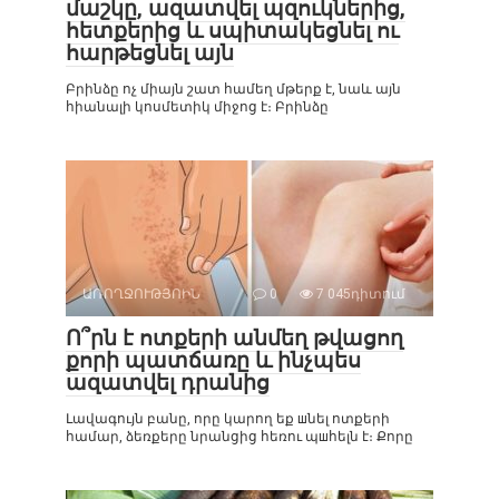
մաշկը, ազատվել պզուկներից,
հետքերից և սպիտակեցնել ու
հարթեցնել այն
Բրինձը ոչ միայն շատ համեղ մթերք է, նաև այն
հիանալի կոսմետիկ միջոց է։ Բրինձը
ԱՌՈՂՋՈՒԹՅՈԻՆ
0
7 045դիտում
Ո՞րն է ոտքերի անմեղ թվացող
քորի պատճառը և ինչպես
ազատվել դրանից
Լավագույն բանը, որը կարող եք шնել ոտքերի
համար, ձեռքերը նրանցից հեռու պшհելն է։ Քորը