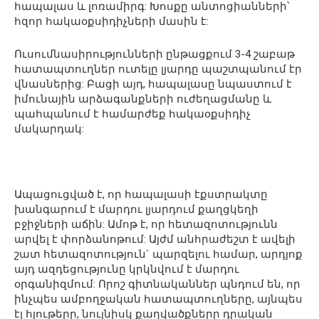
հապալաս և լոռամիրգ: Խոսքը անտոցիանների՝
հզոր հակաօքսիդիչների մասին է:
Ուսումնասիրությունների ընթացքում 3-4 շաբաթ
հատապտուղներ ուտելը լյարդը պաշտպանում էր
վնասներից: Բացի այդ, հապալասը նպաստում է
իմունային արձագանքների ուժեղացմանը և
պահպանում է համարժեք հակաօքսիդիչ
մակարդակ:
Ապացուցված է, որ հապալասի էքստրակտը
խանգարում է մարդու լյարդում քաղցկեղի
բջիջների աճին: Ամոթ է, որ հետազոտությունն
արվել է փորձանոթում: Այժմ անհրաժեշտ է ավելի
շատ հետազոտություն` պարզելու համար, արդյոք
այդ ազդեցությունը կրկնվում է մարդու
օրգանիզմում: Որոշ գիտնականներ պնդում են, որ
ինչպես ամբողջական հատապտուղները, այնպես
էլ հյութերը, նույնիսկ քաղվածքները դրական