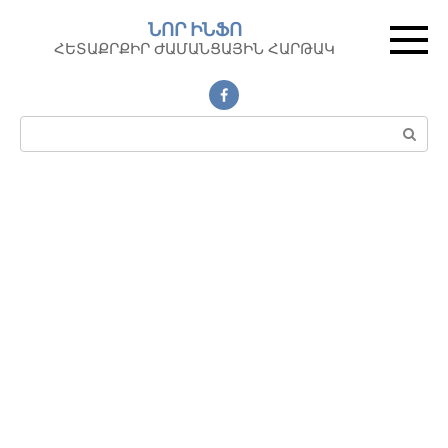
Перейти
ՆՈՐ ԻՆՖՈ
к
ՀԵՏԱՔՐՔԻՐ ԺԱՄԱՆՑԱՅԻՆ ՀԱՐԹԱԿ
контенту
Поиск: