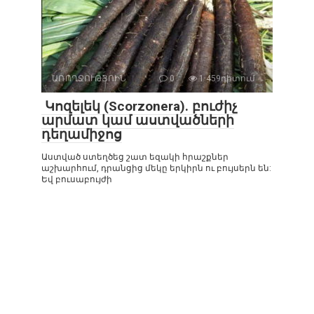
ԱՌՈՂՋՈՒԹՅՈԻՆ
0
1 459դիտում
Կոզելեկ (Scorzonera). բուժիչ
արմատ կամ աստվածների
դեղամիջոց
Աստված ստեղծեց շատ եզակի հրաշքներ
աշխարհում, դրանցից մեկը երկիրն ու բույսերն են:
Եվ բուսաբույժի