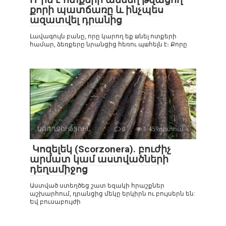
քորի պատճառը և ինչպես
ազատվել դրանից
Լավագույն բանը, որը կարող եք шնել ոտքերի
համար, ձեռքերը նրանցից հեռու պшհելն է։ Քորը
ԱՌՈՂՋՈՒԹՅՈԻՆ
0
1 459դիտում
Կոզելեկ (Scorzonera). բուժիչ
արմատ կամ աստվածների
դեղամիջոց
Աստված ստեղծեց շատ եզակի հրաշքներ
աշխարհում, դրանցից մեկը երկիրն ու բույսերն են:
Եվ բուսաբույժի