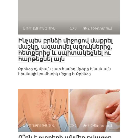
ԱՌՈՂՋՈՒԹՅՈԻՆ
0
2 166դիտում
Ինչպես բրնձի միջոցով մաքրել
մաշկը, ազատվել պզուկներից,
հետքերից և սպիտակեցնել ու
հարթեցնել այն
Բրինձը ոչ միայն շատ համեղ մթերք է, նաև այն
հիանալի կոսմետիկ միջոց է։ Բրինձը
ԱՌՈՂՋՈՒԹՅՈԻՆ
0
7 045դիտում
Ո՞րն է ոտքերի անմեղ թվացող