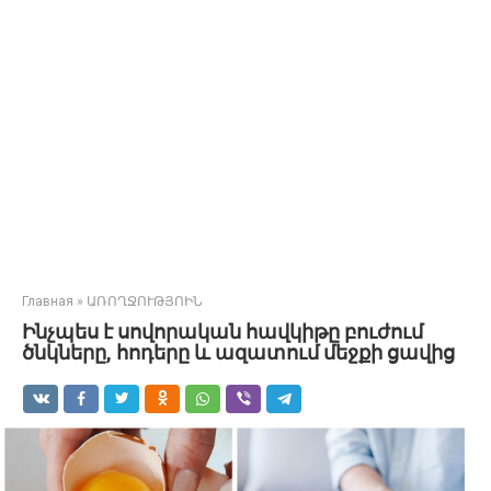
Главная
»
ԱՌՈՂՋՈՒԹՅՈԻՆ
Ինչպես է սովորական հավկիթը բուժում
ծնկները, հոդերը և ազատում մեջքի ցավից