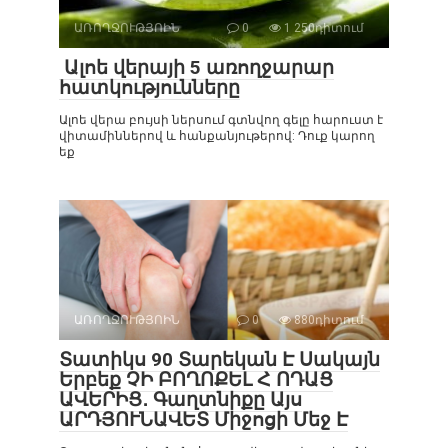
ԱՌՈՂՋՈՒԹՅՈԻՆ
0
1 250դիտում
Ալոե վերայի 5 առողջարար
հատկությունները
Ալոե վերա բույսի ներսում գտնվող գելը հարուստ է
վիտամիններով և հանքանյութերով: Դուք կարող
եք
ԱՌՈՂՋՈՒԹՅՈԻՆ
0
880դիտում
Տատիկս 90 Տարեկան Է Սակայն
Երբեք ՉԻ ԲՈՂՈՔԵԼ Հ ՈԴԱՑ
ԱՎԵՐԻՑ․ Գաղտնիքը Այս
ԱՐԴՅՈՒՆԱՎԵՏ Միջոցի Մեջ Է