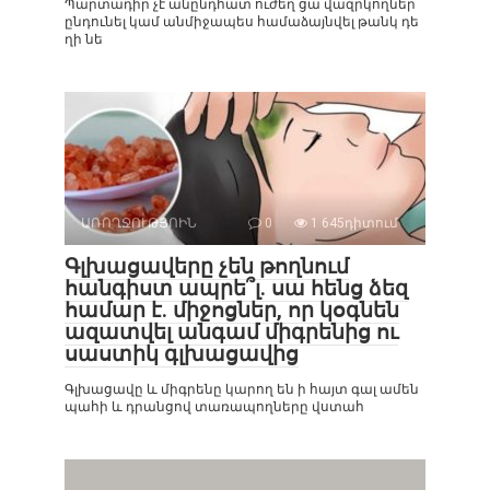
Պարտադիր չէ անընդհատ ուժեղ ցա վազրկողներ
ընդունել կամ անմիջապես համաձայնվել թանկ դե
ղի նե
ԱՌՈՂՋՈՒԹՅՈԻՆ
0
1 645դիտում
Գլխացավերը չեն թողնում
հանգիստ ապրե՞լ. սա հենց ձեզ
համար է. միջոցներ, որ կօգնեն
ազատվել անգամ միգրենից ու
սաստիկ գլխացավից
Գլխացավը և միգրենը կարող են ի հայտ գալ ամեն
պահի և դրանցով տառապողները վստահ