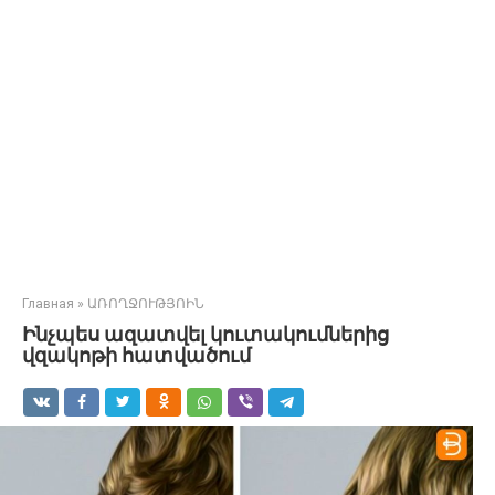
Главная
»
ԱՌՈՂՋՈՒԹՅՈԻՆ
Ինչպես ազատվել կուտակումներից
վզակոթի հատվածում