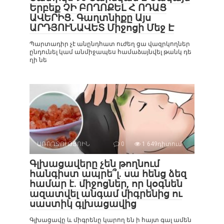
Երբեք ՉԻ ԲՈՂՈՔԵԼ Հ ՈԴԱՑ
ԱՎԵՐԻՑ․ Գաղտնիքը Այս
ԱՐԴՅՈՒՆԱՎԵՏ Միջոցի Մեջ Է
Պարտադիր չէ անընդհատ ուժեղ ցա վազրկողներ
ընդունել կամ անմիջապես համաձայնվել թանկ դե
ղի նե
ԱՌՈՂՋՈՒԹՅՈԻՆ
0
1 649դիտում
Գլխացավերը չեն թողնում
հանգիստ ապրե՞լ. սա հենց ձեզ
համար է. միջոցներ, որ կօգնեն
ազատվել անգամ միգրենից ու
սաստիկ գլխացավից
Գլխացավը և միգրենը կարող են ի հայտ գալ ամեն