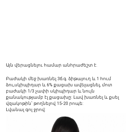
Այն վերացնելու համար անհրաժեշտ է.
Բաժակի մեջ խառնել 3ճ.գ. ձիթայուղ և 1 հում
ձու,սկիպիդար և 6% քացախ ավելացնել, մոտ
բաժակի 1/3 չափի սկիպիդար և նույն
քանակությամբ էլ քացախը: Լավ խառնել և քսել
վզակոթին՝ թողնելով 15-20 րոպե:
Լվանալ գոլ ջրով: