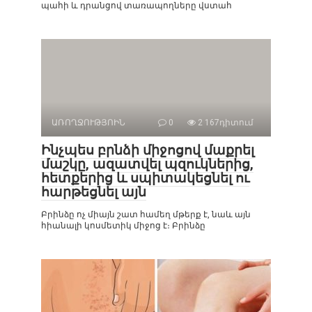
պահի և դրանցով տառապողները վստահ
ԱՌՈՂՋՈՒԹՅՈԻՆ
0
2 167դիտում
Ինչպես բրնձի միջոցով մաքրել
մաշկը, ազատվել պզուկներից,
հետքերից և սպիտակեցնել ու
հարթեցնել այն
Բրինձը ոչ միայն շատ համեղ մթերք է, նաև այն
հիանալի կոսմետիկ միջոց է։ Բրինձը