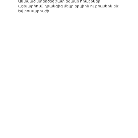
Աստված ստեղծեց շատ եզակի հրաշքներ
աշխարհում, դրանցից մեկը երկիրն ու բույսերն են:
Եվ բուսաբույժի