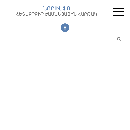
Перейти
ՆՈՐ ԻՆՖՈ
к
ՀԵՏԱՔՐՔԻՐ ԺԱՄԱՆՑԱՅԻՆ ՀԱՐԹԱԿ
контенту
Поиск: