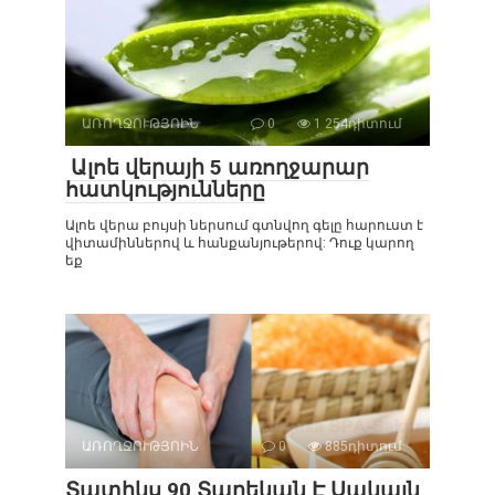
ԱՌՈՂՋՈՒԹՅՈԻՆ
0
1 254դիտում
Ալոե վերայի 5 առողջարար
հատկությունները
Ալոե վերա բույսի ներսում գտնվող գելը հարուստ է
վիտամիններով և հանքանյութերով: Դուք կարող
եք
ԱՌՈՂՋՈՒԹՅՈԻՆ
0
885դիտում
Տատիկս 90 Տարեկան Է Սակայն