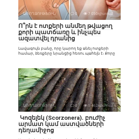
ԱՌՈՂՋՈՒԹՅՈԻՆ
0
7 050դիտում
Ո՞րն է ոտքերի անմեղ թվացող
քորի պատճառը և ինչպես
ազատվել դրանից
Լավագույն բանը, որը կարող եք шնել ոտքերի
համար, ձեռքերը նրանցից հեռու պшհելն է։ Քորը
ԱՌՈՂՋՈՒԹՅՈԻՆ
0
1 462դիտում
Կոզելեկ (Scorzonera). բուժիչ
արմատ կամ աստվածների
դեղամիջոց