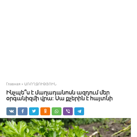
Главная
»
ԱՌՈՂՋՈՒԹՅՈԻՆ
Ինչպե՞ս է մաղադանոսն ազդում մեր
օրգանիզմի վրա: Սա քչերին է հայտնի