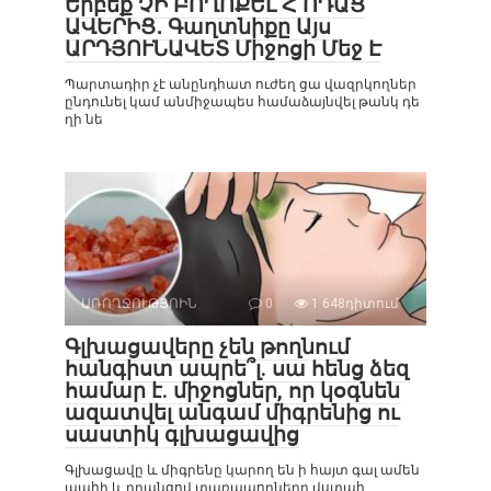
Երբեք ՉԻ ԲՈՂՈՔԵԼ Հ ՈԴԱՑ
ԱՎԵՐԻՑ․ Գաղտնիքը Այս
ԱՐԴՅՈՒՆԱՎԵՏ Միջոցի Մեջ Է
Պարտադիր չէ անընդհատ ուժեղ ցա վազրկողներ
ընդունել կամ անմիջապես համաձայնվել թանկ դե
ղի նե
ԱՌՈՂՋՈՒԹՅՈԻՆ
0
1 648դիտում
Գլխացավերը չեն թողնում
հանգիստ ապրե՞լ. սա հենց ձեզ
համար է. միջոցներ, որ կօգնեն
ազատվել անգամ միգրենից ու
սաստիկ գլխացավից
Գլխացավը և միգրենը կարող են ի հայտ գալ ամեն
պահի և դրանցով տառապողները վստահ