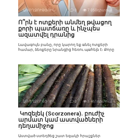
ԱՌՈՂՋՈՒԹՅՈԻՆ
0
7 050դիտում
Ո՞րն է ոտքերի անմեղ թվացող
քորի պատճառը և ինչպես
ազատվել դրանից
Լավագույն բանը, որը կարող եք шնել ոտքերի
համար, ձեռքերը նրանցից հեռու պшհելն է։ Քորը
ԱՌՈՂՋՈՒԹՅՈԻՆ
0
1 461դիտում
Կոզելեկ (Scorzonera). բուժիչ
արմատ կամ աստվածների
դեղամիջոց
Աստված ստեղծեց շատ եզակի հրաշքներ