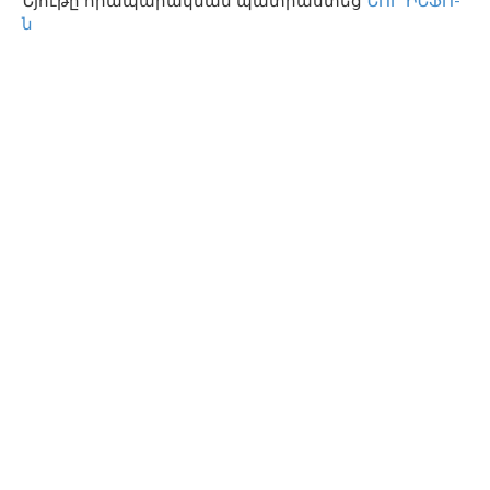
Նյութը հրապարակման պատրաստեց
ՆՈՐ ԻՆՖՈ-
ն