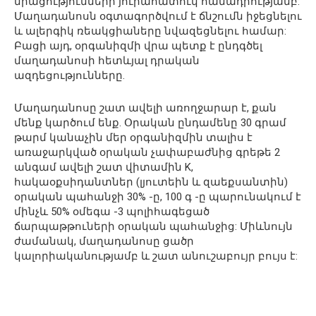
միացությունների յուրահատուկ համադրությամբ:
Մաղադանոսն օգտագործվում է ճնշումն իջեցնելու
և ալերգիկ ռեակցիաները նվազեցնելու համար:
Բացի այդ, օրգանիզմի վրա պետք է ընդգծել
մաղադանոսի հետևյալ դրական
ազդեցությունները.
Մաղադանոսը շատ ավելի առողջարար է, քան
մենք կարծում ենք. Օրական ընդամենը 30 գրամ
թարմ կանաչին մեր օրգանիզմին տալիս է
առաջարկված օրական չափաբաժնից գրեթե 2
անգամ ավելի շատ վիտամին K,
հակաօքսիդանտներ (լյուտեին և զաեքսանտին)
օրական պահանջի 30% -ը, 100 գ -ը պարունակում է
մինչև 50% օմեգա -3 պոլիհագեցած
ճարպաթթուների օրական պահանջից: Միևնույն
ժամանակ, մաղադանոսը ցածր
կալորիականությամբ և շատ անուշաբույր բույս է: