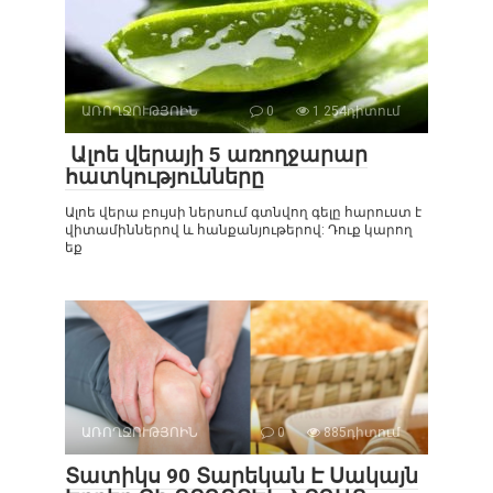
ԱՌՈՂՋՈՒԹՅՈԻՆ
0
1 254դիտում
Ալոե վերայի 5 առողջարար
հատկությունները
Ալոե վերա բույսի ներսում գտնվող գելը հարուստ է
վիտամիններով և հանքանյութերով: Դուք կարող
եք
ԱՌՈՂՋՈՒԹՅՈԻՆ
0
885դիտում
Տատիկս 90 Տարեկան Է Սակայն