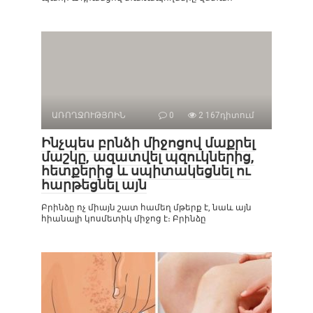
ԱՌՈՂՋՈՒԹՅՈԻՆ
0
2 167դիտում
Ինչպես բրնձի միջոցով մաքրել
մաշկը, ազատվել պզուկներից,
հետքերից և սպիտակեցնել ու
հարթեցնել այն
Բրինձը ոչ միայն շատ համեղ մթերք է, նաև այն
հիանալի կոսմետիկ միջոց է։ Բրինձը