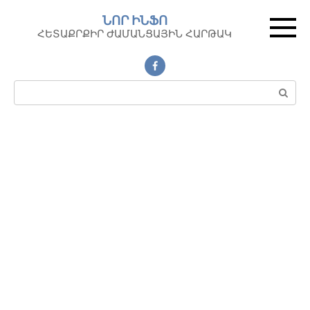
Перейти
ՆՈՐ ԻՆՖՈ
к
ՀԵՏԱՔՐՔԻՐ ԺԱՄԱՆՑԱՅԻՆ ՀԱՐԹԱԿ
контенту
Поиск: