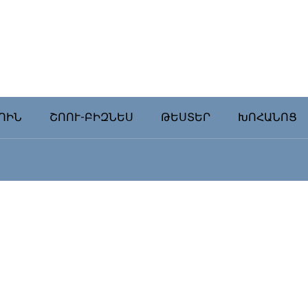
ՈԻՆ
ՇՈՈՒ-ԲԻԶՆԵՍ
ԹԵՍՏԵՐ
ԽՈՀԱՆՈՑ