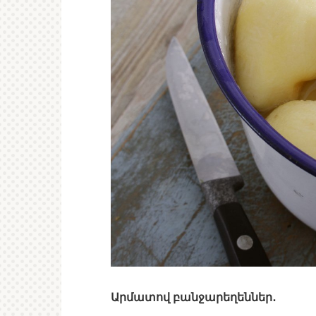
Արմատով բանջարեղեններ․