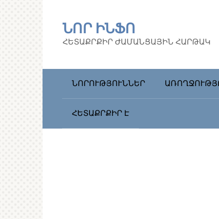
Перейти
к
ՆՈՐ ԻՆՖՈ
контенту
ՀԵՏԱՔՐՔԻՐ ԺԱՄԱՆՑԱՅԻՆ ՀԱՐԹԱԿ
ՆՈՐՈՒԹՅՈՒՆՆԵՐ
ԱՌՈՂՋՈՒԹՅ
ՀԵՏԱՔՐՔԻՐ Է