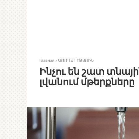
Главная
»
ԱՌՈՂՋՈՒԹՅՈԻՆ
Ինչու են շատ տնայ
լվանում մթերքները