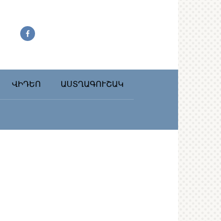
ՎԻԴԵՈ
ԱՍՏՂԱԳՈՒՇԱԿ