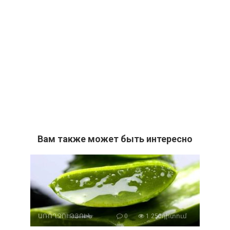
Вам также может быть интересно
ԱՌՈՂՋՈՒԹՅՈԻՆ
0
1 250դիտում