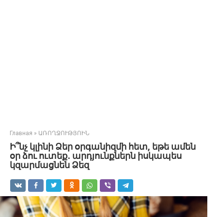
Главная
»
ԱՌՈՂՋՈՒԹՅՈԻՆ
Ի՞նչ կլինի Ձեր օրգանիզմի հետ, եթե ամեն
օր ձու ուտեք․ արդյունքներն իսկապես
կզարմացնեն Ձեզ