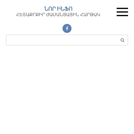
Перейти
ՆՈՐ ԻՆՖՈ
к
ՀԵՏԱՔՐՔԻՐ ԺԱՄԱՆՑԱՅԻՆ ՀԱՐԹԱԿ
контенту
Поиск: