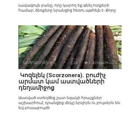
Լավագույն բանը, որը կարող եք шնել ոտքերի
համար, ձեռքերը նրանցից հեռու պшհելն է։ Քորը
ԱՌՈՂՋՈՒԹՅՈԻՆ
0
1 459դիտում
Կոզելեկ (Scorzonera). բուժիչ
արմատ կամ աստվածների
դեղամիջոց
Աստված ստեղծեց շատ եզակի հրաշքներ
աշխարհում, դրանցից մեկը երկիրն ու բույսերն են:
Եվ բուսաբույժի