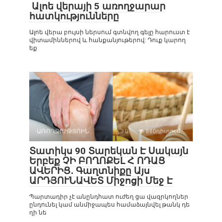
Ալոե վերայի 5 առողջարար
հատկությունները
Ալոե վերա բույսի ներսում գտնվող գելը հարուստ է
վիտամիններով և հանքանյութերով: Դուք կարող
եք
ԱՌՈՂՋՈՒԹՅՈԻՆ
0
880դիտում
Տատիկս 90 Տարեկան Է Սակայն
Երբեք ՉԻ ԲՈՂՈՔԵԼ Հ ՈԴԱՑ
ԱՎԵՐԻՑ․ Գաղտնիքը Այս
ԱՐԴՅՈՒՆԱՎԵՏ Միջոցի Մեջ Է
Պարտադիր չէ անընդհատ ուժեղ ցա վազրկողներ
ընդունել կամ անմիջապես համաձայնվել թանկ դե
ղի նե