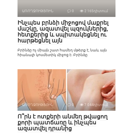
ԱՌՈՂՋՈՒԹՅՈԻՆ
0
2 165դիտում
Ինչպես բրնձի միջոցով մաքրել
մաշկը, ազատվել պզուկներից,
հետքերից և սպիտակեցնել ու
հարթեցնել այն
Բրինձը ոչ միայն շատ համեղ մթերք է, նաև այն
հիանալի կոսմետիկ միջոց է։ Բրինձը
ԱՌՈՂՋՈՒԹՅՈԻՆ
0
7 044դիտում
Ո՞րն է ոտքերի անմեղ թվացող
քորի պատճառը և ինչպես
ազատվել դրանից