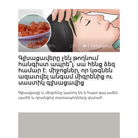
ԱՌՈՂՋՈՒԹՅՈԻՆ
0
1 644դիտում
Գլխացավերը չեն թողնում
հանգիստ ապրե՞լ. սա հենց ձեզ
համար է. միջոցներ, որ կօգնեն
ազատվել անգամ միգրենից ու
սաստիկ գլխացավից
Գլխացավը և միգրենը կարող են ի հայտ գալ ամեն
պահի և դրանցով տառապողները վստահ