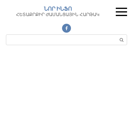
Перейти
ՆՈՐ ԻՆՖՈ
к
ՀԵՏԱՔՐՔԻՐ ԺԱՄԱՆՑԱՅԻՆ ՀԱՐԹԱԿ
контенту
Поиск: