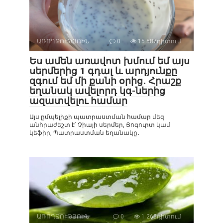
ԱՌՈՂՋՈՒԹՅՈԻՆ
0
15 587դիտում
Ես ամեն առավոտ խմում եմ այս
սերմերից 1 գդալ և արդյունքը
զգում եմ մի քանի օրից․ Հրաշք
եղանակ ավելորդ կգ-ներից
ազատվելու համար
Այս ըմպելիքի պատրաստման համար մեզ
անհրաժեշտ է՝ Չիայի սերմեր, Յոգուրտ կամ
կեֆիր, Պատրաստման եղանակը․
ԱՌՈՂՋՈՒԹՅՈԻՆ
0
1 268դիտում