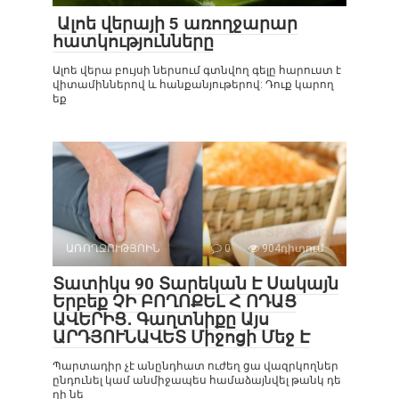
Ալոե վերայի 5 առողջարար
հատկությունները
Ալոե վերա բույսի ներսում գտնվող գելը հարուստ է
վիտամիններով և հանքանյութերով: Դուք կարող
եք
ԱՌՈՂՋՈՒԹՅՈԻՆ
0
904դիտում
Տատիկս 90 Տարեկան Է Սակայն
Երբեք ՉԻ ԲՈՂՈՔԵԼ Հ ՈԴԱՑ
ԱՎԵՐԻՑ․ Գաղտնիքը Այս
ԱՐԴՅՈՒՆԱՎԵՏ Միջոցի Մեջ Է
Պարտադիր չէ անընդհատ ուժեղ ցա վազրկողներ
ընդունել կամ անմիջապես համաձայնվել թանկ դե
ղի նե