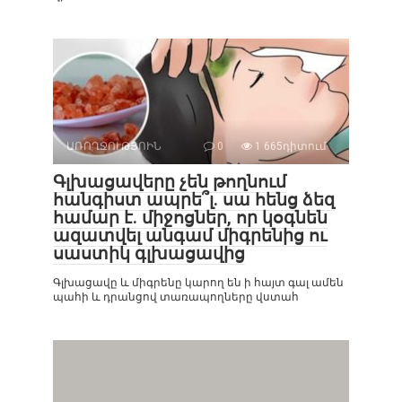
ԱՌՈՂՋՈՒԹՅՈԻՆ
0
1 665դիտում
Գլխացավերը չեն թողնում
հանգիստ ապրե՞լ. սա հենց ձեզ
համար է. միջոցներ, որ կօգնեն
ազատվել անգամ միգրենից ու
սաստիկ գլխացավից
Գլխացավը և միգրենը կարող են ի հայտ գալ ամեն
պահի և դրանցով տառապողները վստահ