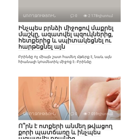
ԱՌՈՂՋՈՒԹՅՈԻՆ
0
2 178դիտում
Ինչպես բրնձի միջոցով մաքրել
մաշկը, ազատվել պզուկներից,
հետքերից և սպիտակեցնել ու
հարթեցնել այն
Բրինձը ոչ միայն շատ համեղ մթերք է, նաև այն
հիանալի կոսմետիկ միջոց է։ Բրինձը
ԱՌՈՂՋՈՒԹՅՈԻՆ
0
7 059դիտում
Ո՞րն է ոտքերի անմեղ թվացող
քորի պատճառը և ինչպես
ազատվել դրանից