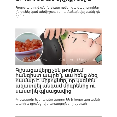
Պարտադիր չէ անընդհատ ուժեղ ցա վազրկողներ
ընդունել կամ անմիջապես համաձայնվել թանկ դե
ղի նե
ԱՌՈՂՋՈՒԹՅՈԻՆ
0
1 651դիտում
Գլխացավերը չեն թողնում
հանգիստ ապրե՞լ. սա հենց ձեզ
համար է. միջոցներ, որ կօգնեն
ազատվել անգամ միգրենից ու
սաստիկ գլխացավից
Գլխացավը և միգրենը կարող են ի հայտ գալ ամեն
պահի և դրանցով տառապողները վստահ