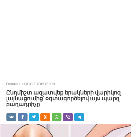
Главная
»
ԱՌՈՂՋՈՒԹՅՈԻՆ
Ընդմիշտ ազատվեք երակների վարիկոզ
լայնացումից՝ օգտագործելով այս պարզ
բաղադրիչը