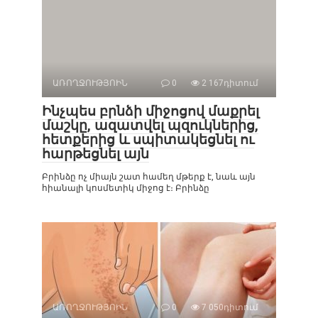
ԱՌՈՂՋՈՒԹՅՈԻՆ
0
2 167դիտում
Ինչպես բրնձի միջոցով մաքրել
մաշկը, ազատվել պզուկներից,
հետքերից և սպիտակեցնել ու
հարթեցնել այն
Բրինձը ոչ միայն շատ համեղ մթերք է, նաև այն
հիանալի կոսմետիկ միջոց է։ Բրինձը
ԱՌՈՂՋՈՒԹՅՈԻՆ
0
7 050դիտում