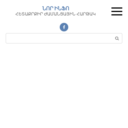
Перейти
ՆՈՐ ԻՆՖՈ
к
ՀԵՏԱՔՐՔԻՐ ԺԱՄԱՆՑԱՅԻՆ ՀԱՐԹԱԿ
контенту
Поиск: