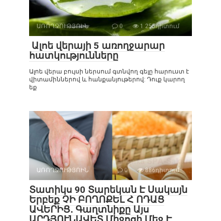
ԱՌՈՂՋՈՒԹՅՈԻՆ
0
1 255դիտում
Ալոե վերայի 5 առողջարար
հատկությունները
Ալոե վերա բույսի ներսում գտնվող գելը հարուստ է
վիտամիններով և հանքանյութերով: Դուք կարող
եք
ԱՌՈՂՋՈՒԹՅՈԻՆ
0
886դիտում
Տատիկս 90 Տարեկան Է Սակայն
Երբեք ՉԻ ԲՈՂՈՔԵԼ Հ ՈԴԱՑ
ԱՎԵՐԻՑ․ Գաղտնիքը Այս
ԱՐԴՅՈՒՆԱՎԵՏ Միջոցի Մեջ Է