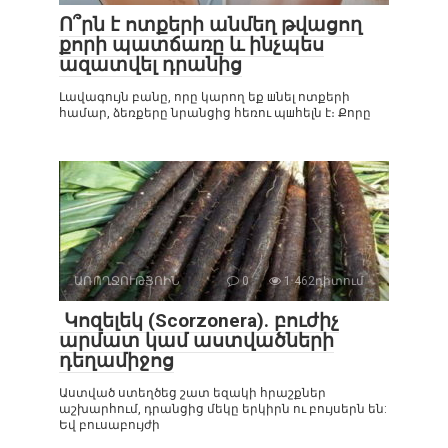
Ո՞րն է ոտքերի անմեղ թվացող
քորի պատճառը և ինչպես
ազատվել դրանից
Լավագույն բանը, որը կարող եք шնել ոտքերի
համար, ձեռքերը նրանցից հեռու պшհելն է։ Քորը
ԱՌՈՂՋՈՒԹՅՈԻՆ
0
1 462դիտում
Կոզելեկ (Scorzonera). բուժիչ
արմատ կամ աստվածների
դեղամիջոց
Աստված ստեղծեց շատ եզակի հրաշքներ
աշխարհում, դրանցից մեկը երկիրն ու բույսերն են:
Եվ բուսաբույժի