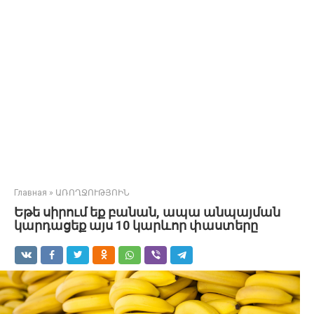
Главная
»
ԱՌՈՂՋՈՒԹՅՈԻՆ
Եթե սիրում եք բանան, ապա անպայման
կարդացեք այս 10 կարևոր փաստերը