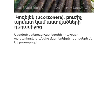
ԱՌՈՂՋՈՒԹՅՈԻՆ
0
1 462դիտում
Կոզելեկ (Scorzonera). բուժիչ
արմատ կամ աստվածների
դեղամիջոց
Աստված ստեղծեց շատ եզակի հրաշքներ
աշխարհում, դրանցից մեկը երկիրն ու բույսերն են:
Եվ բուսաբույժի