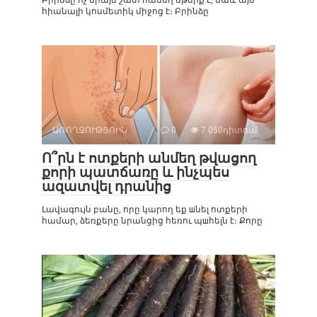
Բրինձը ոչ միայն շատ համեղ մթերք է, նաև այն
հիանալի կոսմետիկ միջոց է։ Բրինձը
ԱՌՈՂՋՈՒԹՅՈԻՆ
0
7 050դիտում
Ո՞րն է ոտքերի անմեղ թվացող
քորի պատճառը և ինչպես
ազատվել դրանից
Լավագույն բանը, որը կարող եք шնել ոտքերի
համար, ձեռքերը նրանցից հեռու պшհելն է։ Քորը