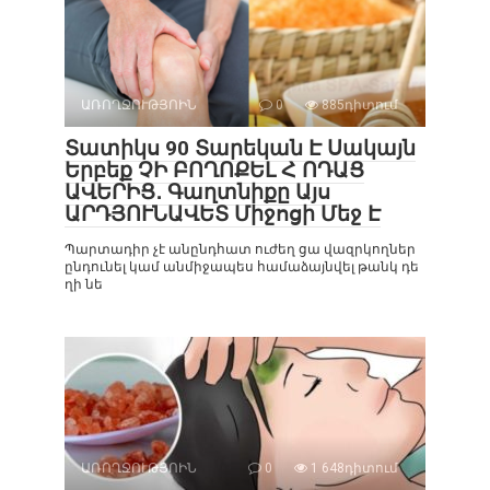
ԱՌՈՂՋՈՒԹՅՈԻՆ
0
885դիտում
Տատիկս 90 Տարեկան Է Սակայն
Երբեք ՉԻ ԲՈՂՈՔԵԼ Հ ՈԴԱՑ
ԱՎԵՐԻՑ․ Գաղտնիքը Այս
ԱՐԴՅՈՒՆԱՎԵՏ Միջոցի Մեջ Է
Պարտադիր չէ անընդհատ ուժեղ ցա վազրկողներ
ընդունել կամ անմիջապես համաձայնվել թանկ դե
ղի նե
ԱՌՈՂՋՈՒԹՅՈԻՆ
0
1 648դիտում