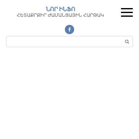
Перейти
ՆՈՐ ԻՆՖՈ
к
ՀԵՏԱՔՐՔԻՐ ԺԱՄԱՆՑԱՅԻՆ ՀԱՐԹԱԿ
контенту
Поиск: