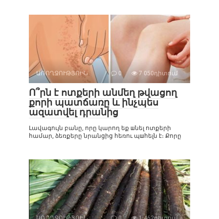
ԱՌՈՂՋՈՒԹՅՈԻՆ
0
7 050դիտում
Ո՞րն է ոտքերի անմեղ թվացող
քորի պատճառը և ինչպես
ազատվել դրանից
Լավագույն բանը, որը կարող եք шնել ոտքերի
համար, ձեռքերը նրանցից հեռու պшհելն է։ Քորը
ԱՌՈՂՋՈՒԹՅՈԻՆ
0
1 462դիտում