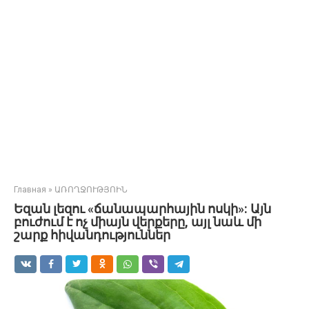
Главная
»
ԱՌՈՂՋՈՒԹՅՈԻՆ
Եզան լեզու «ճանապարհային ոսկի»: Այն
բուժում է ոչ միայն վերքերը, այլ նաև մի
շարք հիվանդություններ