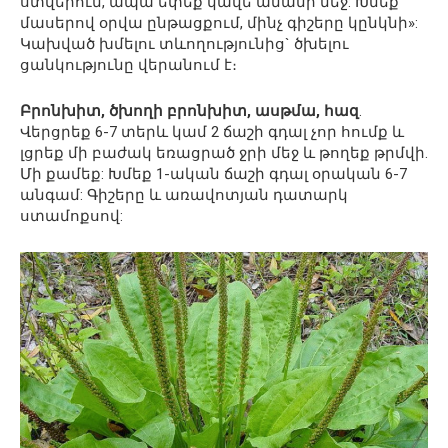
ստվերում, ապա եփեք կավե ամանի մեջ: Խմեք
մասերով օրվա ընթացքում, մինչ գիշերը կընկնի»:
Կախված խմելու տևողությունից` ծխելու
ցանկությունը վերանում է։
Բրոնխիտ, ծխողի բրոնխիտ, ասթմա, հազ
.
Վերցրեք 6-7 տերև կամ 2 ճաշի գդալ չոր հումք և
լցրեք մի բաժակ եռացրած ջրի մեջ և թողեք թրմվի.
Մի քամեք: Խմեք 1-ական ճաշի գդալ օրական 6-7
անգամ: Գիշերը և առավոտյան դատարկ
ստամոքսով: