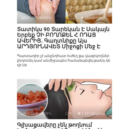
ԱՌՈՂՋՈՒԹՅՈԻՆ
0
886դիտում
Տատիկս 90 Տարեկան Է Սակայն
Երբեք ՉԻ ԲՈՂՈՔԵԼ Հ ՈԴԱՑ
ԱՎԵՐԻՑ․ Գաղտնիքը Այս
ԱՐԴՅՈՒՆԱՎԵՏ Միջոցի Մեջ Է
Պարտադիր չէ անընդհատ ուժեղ ցա վազրկողներ
ընդունել կամ անմիջապես համաձայնվել թանկ դե
ղի նե
ԱՌՈՂՋՈՒԹՅՈԻՆ
0
1 651դիտում
Գլխացավերը չեն թողնում