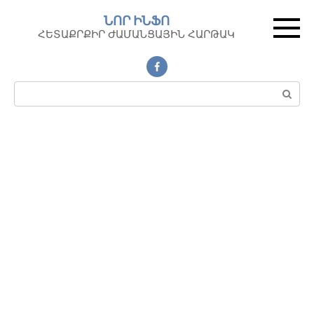
Перейти
ՆՈՐ ԻՆՖՈ
к
ՀԵՏԱՔՐՔԻՐ ԺԱՄԱՆՑԱՅԻՆ ՀԱՐԹԱԿ
контенту
Поиск: