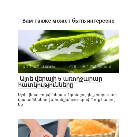
Вам также может быть интересно
ԱՌՈՂՋՈՒԹՅՈԻՆ
0
1 255դիտում
Ալոե վերայի 5 առողջարար
հատկությունները
Ալոե վերա բույսի ներսում գտնվող գելը հարուստ է
վիտամիններով և հանքանյութերով: Դուք կարող
եք