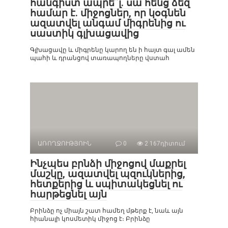
հանգիստ ապրե՞լ. սա հենց ձեզ
համար է. միջոցներ, որ կօգնեն
ազատվել անգամ միգրենից ու
սաստիկ գլխացավից
Գլխացավը և միգրենը կարող են ի հայտ գալ ամեն
պահի և դրանցով տառապողները վստահ
ԱՌՈՂՋՈՒԹՅՈԻՆ
0
2 167դիտում
Ինչպես բրնձի միջոցով մաքրել
մաշկը, ազատվել պզուկներից,
հետքերից և սպիտակեցնել ու
հարթեցնել այն
Բրինձը ոչ միայն շատ համեղ մթերք է, նաև այն
հիանալի կոսմետիկ միջոց է։ Բրինձը