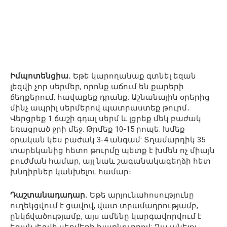
Իմպոտենցիա
․ Եթե ​​կարողանաք գտնել եզան
լեզվի չոր սերմեր, որոնք աճում են քարերի
ճեղքերում, հավաքեք դրանք: Աշնանային օրերից
մինչ ապրիլ սերմերով պատրաստեք թուրմ․
Վերցրեք 1 ճաշի գդալ սերմ և լցրեք մեկ բաժակ
եռացրած ջրի մեջ: Թրմեք 10-15 րոպե: Խմեք
օրական կես բաժակ 3-4 անգամ: Տղամարդիկ 35
տարեկանից հետո թուրմը պետք է խմեն ոչ միայն
բուժման համար, այլ նաև շագանակագեղձի հետ
խնդիրներ կանխելու համար։
Դաշտանադադար
․ Եթե արյունահոսությունը
ուղեկցվում է ցավով, վատ տրամադրությամբ,
ընկճվածությամբ, այս ամենը կարգավորվում է
եզան լեզվի սերմերի խառնուրդով: Դա անելու