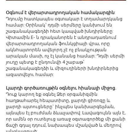
Օգնում է վերարտադրողական համակարգին
:
Դդումը հատկապես օգտակար է տղամարդկանց
համար: Օրինակ՝ դդմի սերմերը կանխում են
շագանակագեղձի հետ կապված խնդիրները:
Վիտամին E- ն դրականորեն է անդրադառնում
վերարտադրողական ֆունկցիայի վրա, որը
ակնհայտորեն ավելորդ չէ ոչ բնակչության
արական մասի, ոչ էլ կանանց համար: Դդմի սերմի
յուղը պետք է ընդունվի 4 շաբաթ՝
շագանակագեղձի և միզուղիների խնդիրներից
ազատվելու համար:
Լյարդի գործառույթին օգնելու հիանալի միջոց.
Դուք կարող եք օգնել Ձեր օրգանիզմին
հաղթահարել հեպատիտը, լյարդի ցիռոզը և
լյարդի այտուցները` ինչպես կանխարգելման,
այնպես էլ բուժման ձևաչափով: Լավագույնն այն է,
որ ամեն օր ուտելուց առաջ օգտագործեք մի քանի
ճաշի գդալ դդում, նախապես մշակված և մեղրով
անցկացրած: