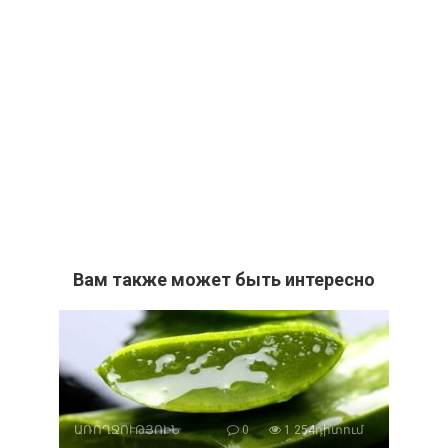
Вам также может быть интересно
ԱՌՈՂՋՈՒԹՅՈԻՆ
0
1 254դիտում