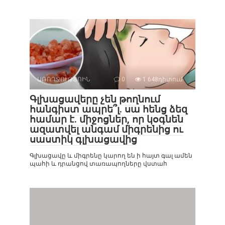
ԱՌՈՂՋՈՒԹՅՈԻՆ
0
1 648դիտում
Գլխացավերը չեն թողնում
հանգիստ ապրե՞լ. սա հենց ձեզ
համար է. միջոցներ, որ կօգնեն
ազատվել անգամ միգրենից ու
սաստիկ գլխացավից
Գլխացավը և միգրենը կարող են ի հայտ գալ ամեն
պահի և դրանցով տառապողները վստահ