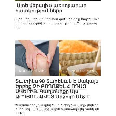
Ալոե վերայի 5 առողջարար
հատկությունները
Ալոե վերա բույսի ներսում գտնվող գելը հարուստ է
վիտամիններով և հանքանյութերով: Դուք կարող
եք
ԱՌՈՂՋՈՒԹՅՈԻՆ
0
885դիտում
Տատիկս 90 Տարեկան Է Սակայն
Երբեք ՉԻ ԲՈՂՈՔԵԼ Հ ՈԴԱՑ
ԱՎԵՐԻՑ․ Գաղտնիքը Այս
ԱՐԴՅՈՒՆԱՎԵՏ Միջոցի Մեջ Է
Պարտադիր չէ անընդհատ ուժեղ ցա վազրկողներ
ընդունել կամ անմիջապես համաձայնվել թանկ դե
ղի նե