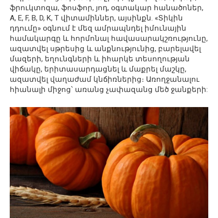
ֆրուկտոզա, ֆոսֆոր, յոդ, օգտակար հանածոներ,
A, E, F, B, D, K, T վիտամիններ, այսինքն. «Տիկին
դդումը» օգնում է մեզ ամրապնդել իմունային
համակարգը և հորմոնալ հավասարակշռությունը,
ազատվել սթրեսից և անքնությունից, բարելավել
մազերի, եղունգների և իհարկե տեսողության
վիճակը, երիտասարդացնել և մաքրել մաշկը,
ազատվել վաղաժամ կնճիռներից։ Առողջանալու
հիանալի միջոց՝ առանց չափազանց մեծ ջանքերի: