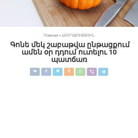
Главная
»
ԱՌՈՂՋՈՒԹՅՈԻՆ
Գոնե մեկ շաբաթվա ընթացքում
ամեն օր դդում ուտելու 10
պատճառ