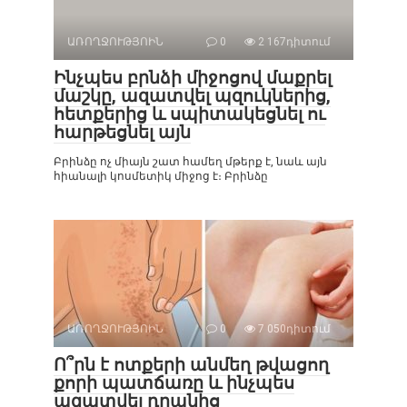
ԱՌՈՂՋՈՒԹՅՈԻՆ
0
2 167դիտում
Ինչպես բրնձի միջոցով մաքրել
մաշկը, ազատվել պզուկներից,
հետքերից և սպիտակեցնել ու
հարթեցնել այն
Բրինձը ոչ միայն շատ համեղ մթերք է, նաև այն
հիանալի կոսմետիկ միջոց է։ Բրինձը
ԱՌՈՂՋՈՒԹՅՈԻՆ
0
7 050դիտում
Ո՞րն է ոտքերի անմեղ թվացող
քորի պատճառը և ինչպես
ազատվել դրանից