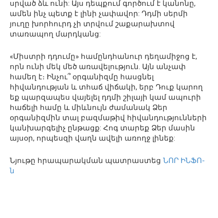
սրված ձև ունի: Այս դեպքում գործում է կանոնը,
ամեն ինչ պետք է լինի չափավոր: Դդմի սերմի
յուղը խորհուրդ չի տրվում շաքարախտով
տառապող մարդկանց:
«Միստրի դդումը» համընդհանուր դեղամիջոց է,
որն ունի մեկ մեծ առավելություն. Այն անչափ
համեղ է։ Ինչու՞ օրգանիզմը հասցնել
հիվանդության և տհաճ վիճակի, երբ Դուք կարող
եք պարզապես վայելել դդմի շիլայի կամ ապուրի
հաճելի համը և միևնույն ժամանակ Ձեր
օրգանիզմին տալ բազմաթիվ հիվանդությունների
կանխարգելիչ ընթացք: Հոգ տարեք Ձեր մասին
այսօր, որպեսզի վաղն ավելի առողջ լինեք:
Նյութը հրապարակման պատրաստեց
ՆՈՐ ԻՆՖՈ-
ն