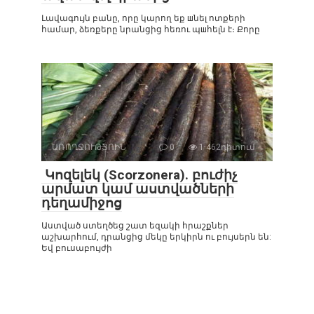
Լավագույն բանը, որը կարող եք шնել ոտքերի
համար, ձեռքերը նրանցից հեռու պшհելն է։ Քորը
ԱՌՈՂՋՈՒԹՅՈԻՆ
0
1 462դիտում
Կոզելեկ (Scorzonera). բուժիչ
արմատ կամ աստվածների
դեղամիջոց
Աստված ստեղծեց շատ եզակի հրաշքներ
աշխարհում, դրանցից մեկը երկիրն ու բույսերն են:
Եվ բուսաբույժի