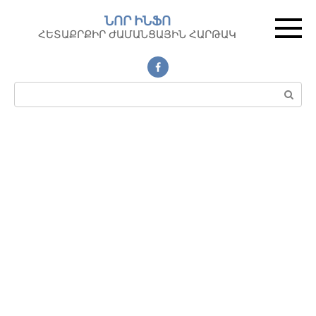
Перейти
ՆՈՐ ԻՆՖՈ
к
ՀԵՏԱՔՐՔԻՐ ԺԱՄԱՆՑԱՅԻՆ ՀԱՐԹԱԿ
контенту
Поиск: