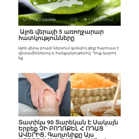
ԱՌՈՂՋՈՒԹՅՈԻՆ
0
1 255դիտում
Ալոե վերայի 5 առողջարար
հատկությունները
Ալոե վերա բույսի ներսում գտնվող գելը հարուստ է
վիտամիններով և հանքանյութերով: Դուք կարող
եք
ԱՌՈՂՋՈՒԹՅՈԻՆ
0
886դիտում
Տատիկս 90 Տարեկան Է Սակայն
Երբեք ՉԻ ԲՈՂՈՔԵԼ Հ ՈԴԱՑ
ԱՎԵՐԻՑ․ Գաղտնիքը Այս