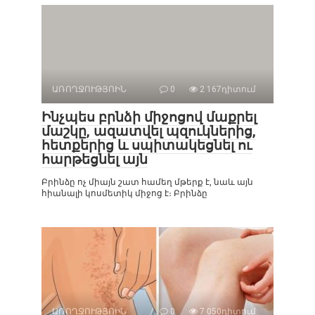
ԱՌՈՂՋՈՒԹՅՈԻՆ
0
2 167դիտում
Ինչպես բրնձի միջոցով մաքրել
մաշկը, ազատվել պզուկներից,
հետքերից և սպիտակեցնել ու
հարթեցնել այն
Բրինձը ոչ միայն շատ համեղ մթերք է, նաև այն
հիանալի կոսմետիկ միջոց է։ Բրինձը
ԱՌՈՂՋՈՒԹՅՈԻՆ
0
7 050դիտում