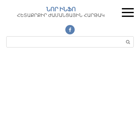
Перейти
ՆՈՐ ԻՆՖՈ
к
ՀԵՏԱՔՐՔԻՐ ԺԱՄԱՆՑԱՅԻՆ ՀԱՐԹԱԿ
контенту
Поиск: