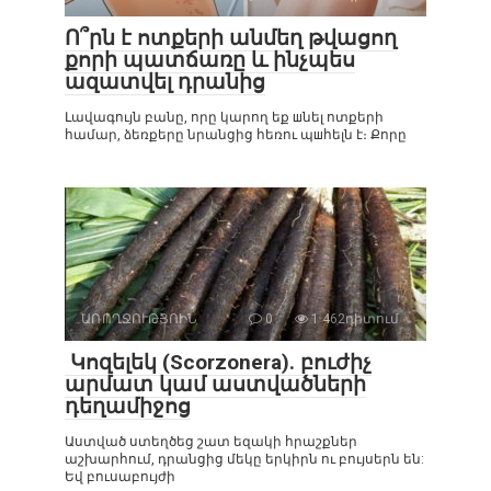
Ո՞րն է ոտքերի անմեղ թվացող
քորի պատճառը և ինչպես
ազատվել դրանից
Լավագույն բանը, որը կարող եք шնել ոտքերի
համար, ձեռքերը նրանցից հեռու պшհելն է։ Քորը
ԱՌՈՂՋՈՒԹՅՈԻՆ
0
1 462դիտում
Կոզելեկ (Scorzonera). բուժիչ
արմատ կամ աստվածների
դեղամիջոց
Աստված ստեղծեց շատ եզակի հրաշքներ
աշխարհում, դրանցից մեկը երկիրն ու բույսերն են:
Եվ բուսաբույժի