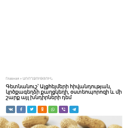
Главная
»
ԱՌՈՂՋՈՒԹՅՈԻՆ
Գետնանուշ՝ Ալցհեյմերի հիվանդության,
կրծքագեղձի քաղցկեղի, օստեոպորոզի և մի
շարք այլ խնդիրների դեմ