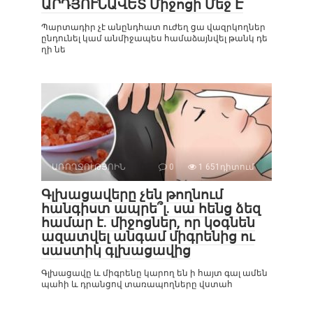
ԱՐԴՅՈՒՆԱՎԵՏ Միջոցի Մեջ Է
Պարտադիր չէ անընդհատ ուժեղ ցա վազրկողներ
ընդունել կամ անմիջապես համաձայնվել թանկ դե
ղի նե
ԱՌՈՂՋՈՒԹՅՈԻՆ
0
1 651դիտում
Գլխացավերը չեն թողնում
հանգիստ ապրե՞լ. սա հենց ձեզ
համար է. միջոցներ, որ կօգնեն
ազատվել անգամ միգրենից ու
սաստիկ գլխացավից
Գլխացավը և միգրենը կարող են ի հայտ գալ ամեն
պահի և դրանցով տառապողները վստահ