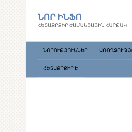
Перейти
к
ՆՈՐ ԻՆՖՈ
контенту
ՀԵՏԱՔՐՔԻՐ ԺԱՄԱՆՑԱՅԻՆ ՀԱՐԹԱԿ
ՆՈՐՈՒԹՅՈՒՆՆԵՐ
ԱՌՈՂՋՈՒԹՅ
ՀԵՏԱՔՐՔԻՐ Է