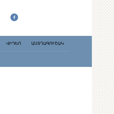
ՎԻԴԵՈ
ԱՍՏՂԱԳՈՒՇԱԿ