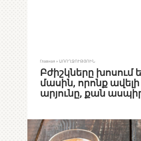
Главная
»
ԱՌՈՂՋՈՒԹՅՈԻՆ
Բժիշկները խոսում ե
մասին, որոնք ավելի
արյունը, քան ասպի