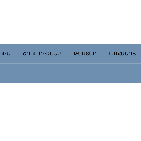
ՈԻՆ
ՇՈՈՒ-ԲԻԶՆԵՍ
ԹԵՍՏԵՐ
ԽՈՀԱՆՈՑ